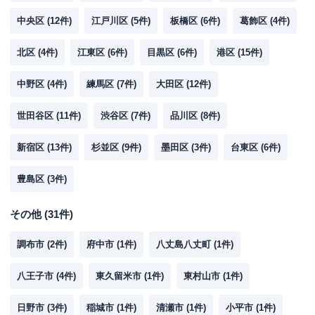
中央区
(
12
件)
江戸川区
(
5
件)
板橋区
(
6
件)
葛飾区
(
4
件)
北区
(
4
件)
江東区
(
6
件)
目黒区
(
6
件)
港区
(
15
件)
中野区
(
4
件)
練馬区
(
7
件)
大田区
(
12
件)
世田谷区
(
11
件)
渋谷区
(
7
件)
品川区
(
8
件)
新宿区
(
13
件)
杉並区
(
9
件)
墨田区
(
3
件)
台東区
(
6
件)
豊島区
(
3
件)
その他
(
31
件)
調布市
(
2
件)
府中市
(
1
件)
八丈島八丈町
(
1
件)
八王子市
(
4
件)
東久留米市
(
1
件)
東村山市
(
1
件)
日野市
(
3
件)
稲城市
(
1
件)
清瀬市
(
1
件)
小平市
(
1
件)