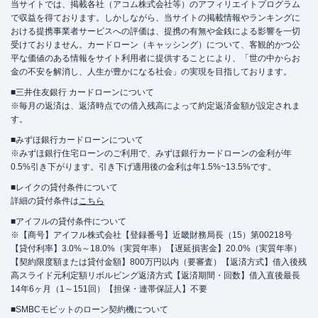
当サイトでは、掲載各社（アコム株式会社等）のアフィリエイトプログラム
で収益を得ております。しかしながら、当サイトの掲載情報やランキングに
おける提携事業者サービスへの評価は、提携の有無や金銭による影響を一切
受けておりません。カードローン（キャッシング）について、客観的かつ公
平な価値のある情報をサイト利用者に提供することにより、「世の中からお
金の不安を解消し、人生が豊かになる社会」の実現を目指しております。
■三井住友銀行 カードローンについて
※毎月の返済は、返済時点での借入残高によって約定返済金額が設定されま
す。
■みずほ銀行カードローンについて
※みずほ銀行住宅ローンのご利用で、みずほ銀行カードローンの金利が年
0.5%引き下がります。引き下げ適用後の金利は年1.5%~13.5%です。
■レイクの貸付条件について
詳細の貸付条件は
こちら
■アイフルの貸付条件について
※【商号】アイフル株式会社【登録番号】近畿財務局長（15）第00218号
【貸付利率】3.0%～18.0%（実質年率）【遅延損害金】20.0%（実質年率）
【契約限度額または貸付金額】800万円以内（要審査）【返済方式】借入後残
高スライド元利定額リボルビング返済方式【返済期間・回数】借入直後最長
14年6ヶ月（1～151回）【担保・連帯保証人】不要
■SMBCモビットのローン契約機について