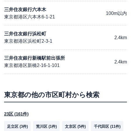
三井住友銀行六本木
100m以内
東京都港区六本木6-1-21
三井住友銀行浜松町
2.4km
東京都港区浜松町2-3-1
三井住友銀行新橋駅前出張所
2.4km
東京都港区新橋2-16-1-101
東京都
の他の市区町村から検索
23区
(
161
件)
足立区
(
3
件)
荒川区
(
1
件)
文京区
(
5
件)
千代田区
(
11
件)