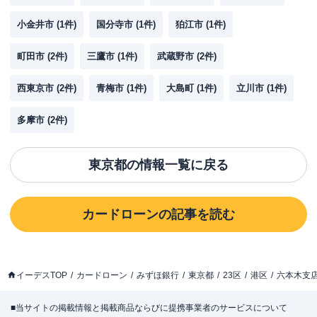
小金井市
(
1
件)
国分寺市
(
1
件)
狛江市
(
1
件)
町田市
(
2
件)
三鷹市
(
1
件)
武蔵野市
(
2
件)
西東京市
(
2
件)
青梅市
(
1
件)
大島町
(
1
件)
立川市
(
1
件)
多摩市
(
2
件)
東京都
の情報一覧に戻る
カードローン
の記事を読む
イーデスTOP
カードローン
みずほ銀行
東京都
23区
港区
六本木支
■当サイトの掲載情報と掲載商品ならびに提携事業者のサービスについて