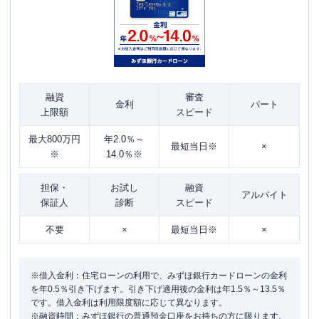
融資
審査
金利
パート
上限額
スピード
最大800万円
年2.0％～
最短当日※
×
※
14.0％※
担保・
お試し
融資
アルバイト
保証人
診断
スピード
不要
×
最短当日※
×
※借入金利：住宅ローンの利用で、みずほ銀行カードローンの金利
を年0.5％引き下げます。引き下げ適用後の金利は年1.5％～13.5％
です。借入金利は利用限度額に応じて異なります。
※融資時間：みずほ銀行の普通預金口座をお持ちの方に限ります。