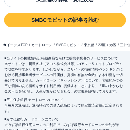
SMBCモビット
の記事を読む
イーデスTOP
カードローン
SMBCモビット
東京都
23区
港区
三井
■当サイトの掲載情報と掲載商品ならびに提携事業者のサービスについて
当サイトでは、掲載各社（アコム株式会社等）のアフィリエイトプログラム
で収益を得ております。しかしながら、当サイトの掲載情報やランキングに
おける提携事業者サービスへの評価は、提携の有無や金銭による影響を一切
受けておりません。カードローン（キャッシング）について、客観的かつ公
平な価値のある情報をサイト利用者に提供することにより、「世の中からお
金の不安を解消し、人生が豊かになる社会」の実現を目指しております。
■三井住友銀行 カードローンについて
※毎月の返済は、返済時点での借入残高によって約定返済金額が設定されま
す。
■みずほ銀行カードローンについて
※みずほ銀行住宅ローンのご利用で、みずほ銀行カードローンの金利が年