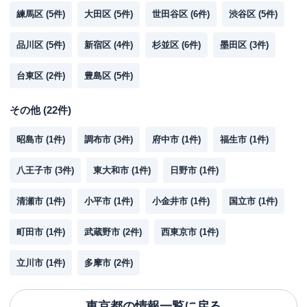
練馬区
(
5
件)
大田区
(
5
件)
世田谷区
(
6
件)
渋谷区
(
5
件)
品川区
(
5
件)
新宿区
(
4
件)
杉並区
(
6
件)
墨田区
(
3
件)
台東区
(
2
件)
豊島区
(
5
件)
その他
(
22
件)
昭島市
(
1
件)
調布市
(
3
件)
府中市
(
1
件)
福生市
(
1
件)
八王子市
(
3
件)
東大和市
(
1
件)
日野市
(
1
件)
清瀬市
(
1
件)
小平市
(
1
件)
小金井市
(
1
件)
国立市
(
1
件)
町田市
(
1
件)
武蔵野市
(
2
件)
西東京市
(
1
件)
立川市
(
1
件)
多摩市
(
2
件)
東京都
の情報一覧に戻る