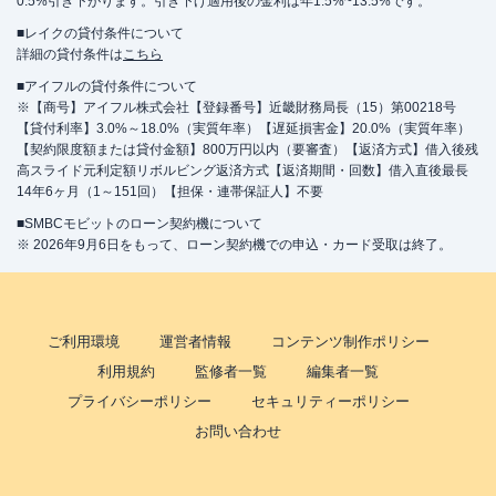
0.5%引き下がります。引き下げ適用後の金利は年1.5%~13.5%です。
■レイクの貸付条件について
詳細の貸付条件は
こちら
■アイフルの貸付条件について
※【商号】アイフル株式会社【登録番号】近畿財務局長（15）第00218号
【貸付利率】3.0%～18.0%（実質年率）【遅延損害金】20.0%（実質年率）
【契約限度額または貸付金額】800万円以内（要審査）【返済方式】借入後残
高スライド元利定額リボルビング返済方式【返済期間・回数】借入直後最長
14年6ヶ月（1～151回）【担保・連帯保証人】不要
■SMBCモビットのローン契約機について
※ 2026年9月6日をもって、ローン契約機での申込・カード受取は終了。
ご利用環境
運営者情報
コンテンツ制作ポリシー
利用規約
監修者一覧
編集者一覧
プライバシーポリシー
セキュリティーポリシー
お問い合わせ