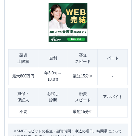
融資
審査
金利
パート
上限額
スピード
年3.0％～
最大800万円
最短15分※
-
18.0％
担保・
お試し
融資
アルバイト
保証人
診断
スピード
不要
-
最短15分※
-
※SMBCモビットの審査・融資時間：申込の曜日、時間帯によって