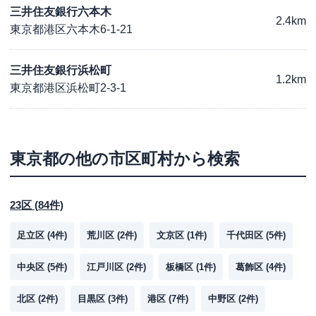
三井住友銀行六本木
2.4km
東京都港区六本木6-1-21
三井住友銀行浜松町
1.2km
東京都港区浜松町2-3-1
東京都
の他の市区町村から検索
23区
(
84
件)
足立区
(
4
件)
荒川区
(
2
件)
文京区
(
1
件)
千代田区
(
5
件)
中央区
(
5
件)
江戸川区
(
2
件)
板橋区
(
1
件)
葛飾区
(
4
件)
北区
(
2
件)
目黒区
(
3
件)
港区
(
7
件)
中野区
(
2
件)