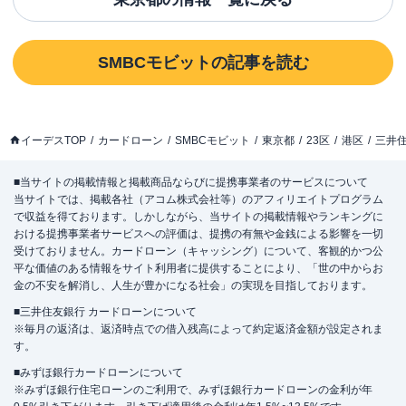
SMBCモビット
の記事を読む
イーデスTOP
カードローン
SMBCモビット
東京都
23区
港区
三井
■当サイトの掲載情報と掲載商品ならびに提携事業者のサービスについて
当サイトでは、掲載各社（アコム株式会社等）のアフィリエイトプログラム
で収益を得ております。しかしながら、当サイトの掲載情報やランキングに
おける提携事業者サービスへの評価は、提携の有無や金銭による影響を一切
受けておりません。カードローン（キャッシング）について、客観的かつ公
平な価値のある情報をサイト利用者に提供することにより、「世の中からお
金の不安を解消し、人生が豊かになる社会」の実現を目指しております。
■三井住友銀行 カードローンについて
※毎月の返済は、返済時点での借入残高によって約定返済金額が設定されま
す。
■みずほ銀行カードローンについて
※みずほ銀行住宅ローンのご利用で、みずほ銀行カードローンの金利が年