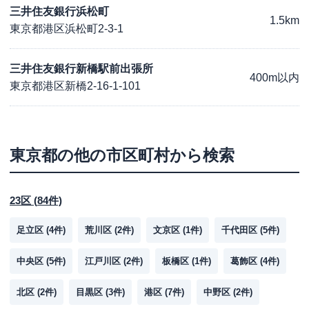
三井住友銀行浜松町
1.5km
東京都港区浜松町2-3-1
三井住友銀行新橋駅前出張所
400m以内
東京都港区新橋2-16-1-101
東京都
の他の市区町村から検索
23区
(
84
件)
足立区
(
4
件)
荒川区
(
2
件)
文京区
(
1
件)
千代田区
(
5
件)
中央区
(
5
件)
江戸川区
(
2
件)
板橋区
(
1
件)
葛飾区
(
4
件)
北区
(
2
件)
目黒区
(
3
件)
港区
(
7
件)
中野区
(
2
件)