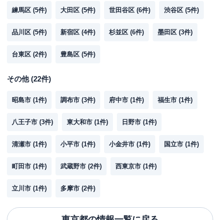
練馬区
(
5
件)
大田区
(
5
件)
世田谷区
(
6
件)
渋谷区
(
5
件)
品川区
(
5
件)
新宿区
(
4
件)
杉並区
(
6
件)
墨田区
(
3
件)
台東区
(
2
件)
豊島区
(
5
件)
その他
(
22
件)
昭島市
(
1
件)
調布市
(
3
件)
府中市
(
1
件)
福生市
(
1
件)
八王子市
(
3
件)
東大和市
(
1
件)
日野市
(
1
件)
清瀬市
(
1
件)
小平市
(
1
件)
小金井市
(
1
件)
国立市
(
1
件)
町田市
(
1
件)
武蔵野市
(
2
件)
西東京市
(
1
件)
立川市
(
1
件)
多摩市
(
2
件)
東京都
の情報一覧に戻る