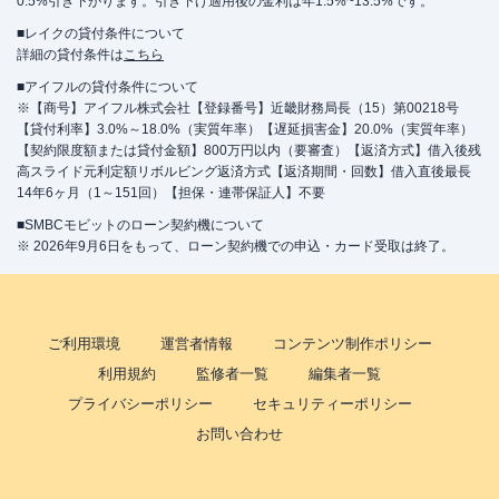
0.5%引き下がります。引き下げ適用後の金利は年1.5%~13.5%です。
■レイクの貸付条件について
詳細の貸付条件は
こちら
■アイフルの貸付条件について
※【商号】アイフル株式会社【登録番号】近畿財務局長（15）第00218号
【貸付利率】3.0%～18.0%（実質年率）【遅延損害金】20.0%（実質年率）
【契約限度額または貸付金額】800万円以内（要審査）【返済方式】借入後残
高スライド元利定額リボルビング返済方式【返済期間・回数】借入直後最長
14年6ヶ月（1～151回）【担保・連帯保証人】不要
■SMBCモビットのローン契約機について
※ 2026年9月6日をもって、ローン契約機での申込・カード受取は終了。
ご利用環境
運営者情報
コンテンツ制作ポリシー
利用規約
監修者一覧
編集者一覧
プライバシーポリシー
セキュリティーポリシー
お問い合わせ