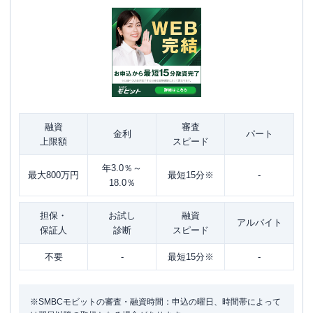
融資
審査
金利
パート
上限額
スピード
年3.0％～
最大800万円
最短15分※
-
18.0％
担保・
お試し
融資
アルバイト
保証人
診断
スピード
不要
-
最短15分※
-
※SMBCモビットの審査・融資時間：申込の曜日、時間帯によって