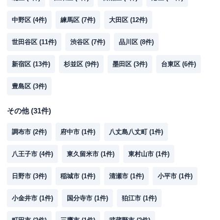
中野区
(
4
件)
練馬区
(
7
件)
大田区
(
12
件)
世田谷区
(
11
件)
渋谷区
(
7
件)
品川区
(
8
件)
新宿区
(
13
件)
杉並区
(
9
件)
墨田区
(
3
件)
台東区
(
6
件)
豊島区
(
3
件)
その他
(
31
件)
調布市
(
2
件)
府中市
(
1
件)
八丈島八丈町
(
1
件)
八王子市
(
4
件)
東久留米市
(
1
件)
東村山市
(
1
件)
日野市
(
3
件)
稲城市
(
1
件)
清瀬市
(
1
件)
小平市
(
1
件)
小金井市
(
1
件)
国分寺市
(
1
件)
狛江市
(
1
件)