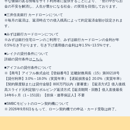
平な価値のある情報をサイト利用者に提供することにより、「世の中からお
金の不安を解消し、人生が豊かになる社会」の実現を目指しております。
■三井住友銀行 カードローンについて
※毎月の返済は、返済時点での借入残高によって約定返済金額が設定されま
す。
■みずほ銀行カードローンについて
※みずほ銀行住宅ローンのご利用で、みずほ銀行カードローンの金利が年
0.5%引き下がります。引き下げ適用後の金利は年1.5%~13.5%です。
■レイクの貸付条件について
詳細の貸付条件は
こちら
■アイフルの貸付条件について
※【商号】アイフル株式会社【登録番号】近畿財務局長（15）第00218号
【貸付利率】3.0%～18.0%（実質年率）【遅延損害金】20.0%（実質年率）
【契約限度額または貸付金額】800万円以内（要審査）【返済方式】借入後残
高スライド元利定額リボルビング返済方式【返済期間・回数】借入直後最長
14年6ヶ月（1～151回）【担保・連帯保証人】不要
■SMBCモビットのローン契約機について
※ 2026年9月6日をもって、ローン契約機での申込・カード受取は終了。