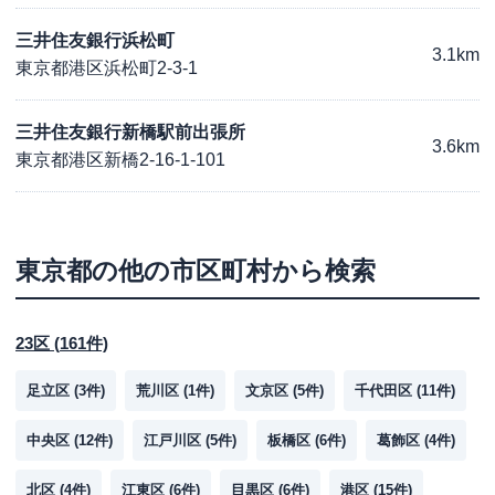
三井住友銀行浜松町
3.1km
東京都港区浜松町2-3-1
三井住友銀行新橋駅前出張所
3.6km
東京都港区新橋2-16-1-101
東京都
の他の市区町村から検索
23区
(
161
件)
足立区
(
3
件)
荒川区
(
1
件)
文京区
(
5
件)
千代田区
(
11
件)
中央区
(
12
件)
江戸川区
(
5
件)
板橋区
(
6
件)
葛飾区
(
4
件)
北区
(
4
件)
江東区
(
6
件)
目黒区
(
6
件)
港区
(
15
件)