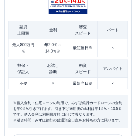
融資
審査
金利
パート
上限額
スピード
最大800万円
年2.0％～
最短当日※
×
※
14.0％※
担保・
お試し
融資
アルバイト
保証人
診断
スピード
不要
×
最短当日※
×
※借入金利：住宅ローンの利用で、みずほ銀行カードローンの金利
を年0.5％引き下げます。引き下げ適用後の金利は年1.5％～13.5％
です。借入金利は利用限度額に応じて異なります。
※融資時間：みずほ銀行の普通預金口座をお持ちの方に限ります。