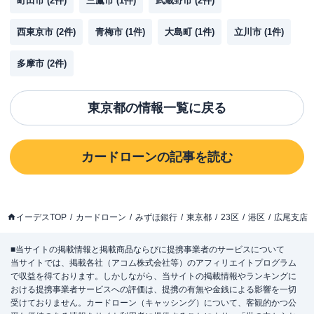
町田市
(
2
件)
三鷹市
(
1
件)
武蔵野市
(
2
件)
西東京市
(
2
件)
青梅市
(
1
件)
大島町
(
1
件)
立川市
(
1
件)
多摩市
(
2
件)
東京都
の情報一覧に戻る
カードローン
の記事を読む
イーデスTOP
カードローン
みずほ銀行
東京都
23区
港区
広尾支店
■当サイトの掲載情報と掲載商品ならびに提携事業者のサービスについて
当サイトでは、掲載各社（アコム株式会社等）のアフィリエイトプログラム
で収益を得ております。しかしながら、当サイトの掲載情報やランキングに
おける提携事業者サービスへの評価は、提携の有無や金銭による影響を一切
受けておりません。カードローン（キャッシング）について、客観的かつ公