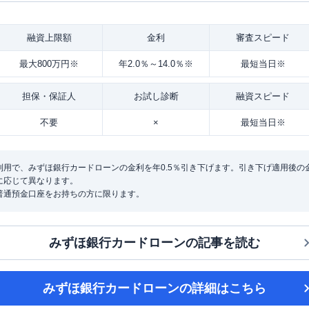
融資
上限額
金利
審査
スピード
最大800万円※
年2.0％～14.0％※
最短当日※
担保・
保証人
お試し
診断
融資
スピード
不要
×
最短当日※
用で、みずほ銀行カードローンの金利を年0.5％引き下げます。引き下げ適用後の金利は
に応じて異なります。
普通預金口座をお持ちの方に限ります。
みずほ銀行カードローン
の記事を読む
みずほ銀行カードローン
の詳細はこちら