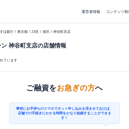
運営者情報
コンテンツ制
ずほ銀行
東京都
23区
港区
神谷町支店
ン 神谷町支店の店舗情報
まれています
ご融資を
お急ぎの方
へ
事前にお手持ちのスマホでネット申し込みを済ませておけば、
店舗での手続きにかかる時間をかなり短縮することができま
す！