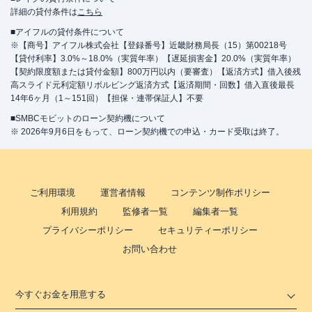
詳細の貸付条件は
こちら
■アイフルの貸付条件について
※【商号】アイフル株式会社【登録番号】近畿財務局長（15）第00218号
【貸付利率】3.0%～18.0%（実質年率）【遅延損害金】20.0%（実質年率）
【契約限度額または貸付金額】800万円以内（要審査）【返済方式】借入後残
高スライド元利定額リボルビング返済方式【返済期間・回数】借入直後最長
14年6ヶ月（1～151回）【担保・連帯保証人】不要
■SMBCモビットのローン契約機について
※ 2026年9月6日をもって、ローン契約機での申込・カード受取は終了。
ご利用環境
運営者情報
コンテンツ制作ポリシー
利用規約
監修者一覧
編集者一覧
プライバシーポリシー
セキュリティーポリシー
お問い合わせ
今すぐお金を用意する