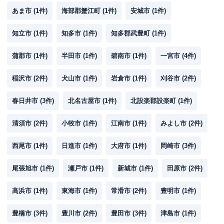
あま市
(
1
件)
海部郡蟹江町
(
1
件)
安城市
(
1
件)
知立市
(
1
件)
知多市
(
1
件)
知多郡武豊町
(
1
件)
蒲郡市
(
1
件)
半田市
(
1
件)
碧南市
(
1
件)
一宮市
(
4
件)
稲沢市
(
2
件)
犬山市
(
1
件)
岩倉市
(
1
件)
刈谷市
(
2
件)
春日井市
(
3
件)
北名古屋市
(
1
件)
北設楽郡設楽町
(
1
件)
清須市
(
2
件)
小牧市
(
1
件)
江南市
(
1
件)
みよし市
(
2
件)
西尾市
(
1
件)
日進市
(
1
件)
大府市
(
1
件)
岡崎市
(
3
件)
尾張旭市
(
1
件)
瀬戸市
(
1
件)
新城市
(
1
件)
田原市
(
2
件)
高浜市
(
1
件)
東海市
(
1
件)
常滑市
(
2
件)
豊明市
(
1
件)
豊橋市
(
3
件)
豊川市
(
2
件)
豊田市
(
3
件)
津島市
(
1
件)