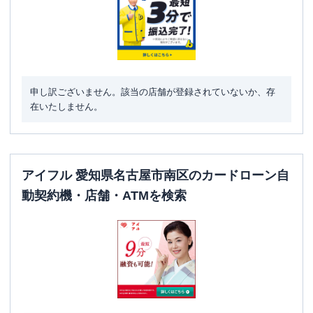
住所
愛知県名古屋市南区前浜通３－９
名称
三菱ＵＦＪ銀行
内田橋支店
平日：
9：00～15：00
申し訳ございません。該当の店舗が登録されていないか、存
営業時間
土曜
：
-
在いたしません。
日祝
：
-
平日：
4：00～24：00
ATM営業時間
土曜
：
4：00～24：00
日祝
：
4：00～24：00
アイフル 愛知県名古屋市南区のカードローン自
ATM
〇
動契約機・店舗・ATMを検索
駐車場
〇
住所
愛知県名古屋市南区内田橋１－２－１１