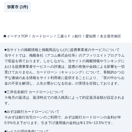
弥富市
(
1
件)
イーデスTOP
カードローン
三菱ＵＦＪ銀行
愛知県
名古屋市南区
■当サイトの掲載情報と掲載商品ならびに提携事業者のサービスについて
当サイトでは、掲載各社（アコム株式会社等）のアフィリエイトプログラム
で収益を得ております。しかしながら、当サイトの掲載情報やランキングに
おける提携事業者サービスへの評価は、提携の有無や金銭による影響を一切
受けておりません。カードローン（キャッシング）について、客観的かつ公
平な価値のある情報をサイト利用者に提供することにより、「世の中からお
金の不安を解消し、人生が豊かになる社会」の実現を目指しております。
■三井住友銀行 カードローンについて
※毎月の返済は、返済時点での借入残高によって約定返済金額が設定されま
す。
■みずほ銀行カードローンについて
※みずほ銀行住宅ローンのご利用で、みずほ銀行カードローンの金利が年
0.5%引き下がります。引き下げ適用後の金利は年1.5%~13.5%です。
■レイクの貸付条件について