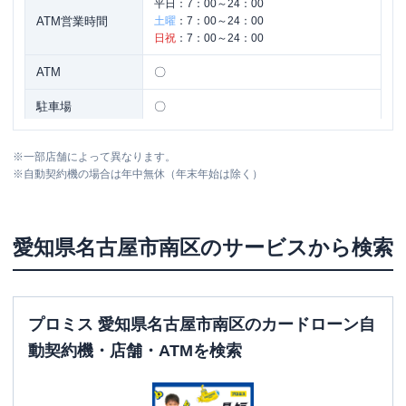
平日：
7：00～24：00
ATM営業時間
土曜
：
7：00～24：00
日祝
：
7：00～24：00
ATM
〇
駐車場
〇
住所
愛知県名古屋市南区柴田本通３－１０
※
一部店舗によって異なります。
※
自動契約機の場合は年中無休（年末年始は除く）
名称
三菱ＵＦＪ銀行
笠寺支店
平日：
9：00～15：00
愛知県
名古屋市南区
のサービスから検索
営業時間
土曜
：
-
日祝
：
-
平日：
7：00～24：00
ATM営業時間
土曜
：
7：00～24：00
プロミス 愛知県名古屋市南区のカードローン自
日祝
：
7：00～24：00
動契約機・店舗・ATMを検索
ATM
〇
駐車場
〇