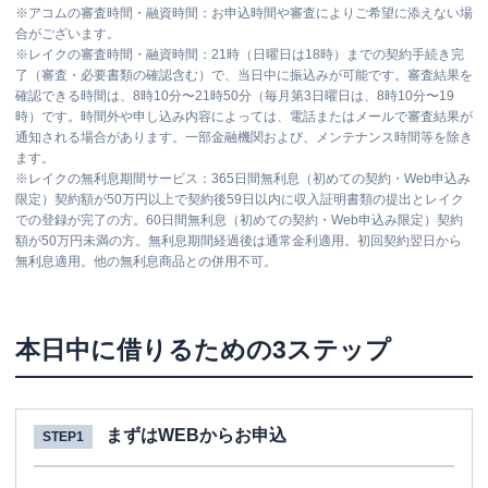
※
アコムの審査時間・融資時間：お申込時間や審査によりご希望に添えない場
合がございます。
※
レイクの審査時間・融資時間：21時（日曜日は18時）までの契約手続き完
了（審査・必要書類の確認含む）で、当日中に振込みが可能です。審査結果を
確認できる時間は、8時10分〜21時50分（毎月第3日曜日は、8時10分〜19
時）です。時間外や申し込み内容によっては、電話またはメールで審査結果が
通知される場合があります。一部金融機関および、メンテナンス時間等を除き
ます。
※
レイクの無利息期間サービス：365日間無利息（初めての契約・Web申込み
限定）契約額が50万円以上で契約後59日以内に収入証明書類の提出とレイク
での登録が完了の方。60日間無利息（初めての契約・Web申込み限定）契約
額が50万円未満の方。無利息期間経過後は通常金利適用。初回契約翌日から
無利息適用。他の無利息商品との併用不可。
本日中に借りるための3ステップ
まずはWEBからお申込
STEP1