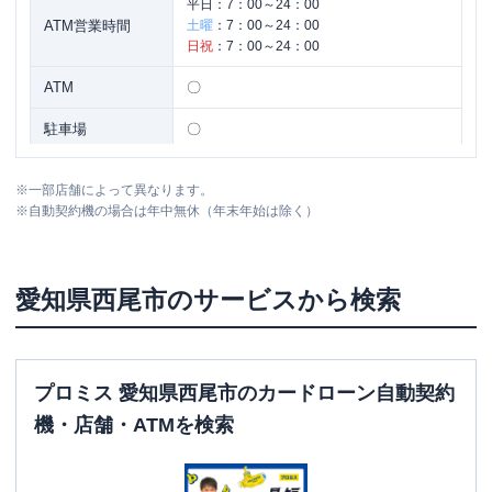
平日：
7：00～24：00
ATM営業時間
土曜
：
7：00～24：00
日祝
：
7：00～24：00
ATM
〇
駐車場
〇
住所
愛知県西尾市永楽町３－５２
※
一部店舗によって異なります。
※
自動契約機の場合は年中無休（年末年始は除く）
愛知県
西尾市
のサービスから検索
プロミス 愛知県西尾市のカードローン自動契約
機・店舗・ATMを検索