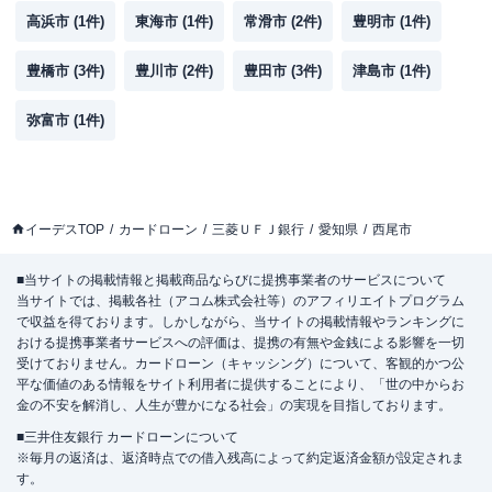
高浜市
(
1
件)
東海市
(
1
件)
常滑市
(
2
件)
豊明市
(
1
件)
豊橋市
(
3
件)
豊川市
(
2
件)
豊田市
(
3
件)
津島市
(
1
件)
弥富市
(
1
件)
イーデスTOP
カードローン
三菱ＵＦＪ銀行
愛知県
西尾市
■当サイトの掲載情報と掲載商品ならびに提携事業者のサービスについて
当サイトでは、掲載各社（アコム株式会社等）のアフィリエイトプログラム
で収益を得ております。しかしながら、当サイトの掲載情報やランキングに
おける提携事業者サービスへの評価は、提携の有無や金銭による影響を一切
受けておりません。カードローン（キャッシング）について、客観的かつ公
平な価値のある情報をサイト利用者に提供することにより、「世の中からお
金の不安を解消し、人生が豊かになる社会」の実現を目指しております。
■三井住友銀行 カードローンについて
※毎月の返済は、返済時点での借入残高によって約定返済金額が設定されま
す。