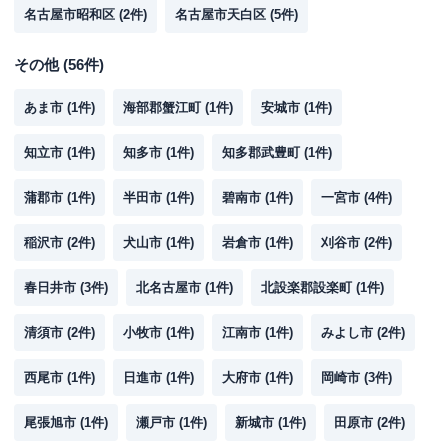
名古屋市昭和区
(
2
件)
名古屋市天白区
(
5
件)
その他
(
56
件)
あま市
(
1
件)
海部郡蟹江町
(
1
件)
安城市
(
1
件)
知立市
(
1
件)
知多市
(
1
件)
知多郡武豊町
(
1
件)
蒲郡市
(
1
件)
半田市
(
1
件)
碧南市
(
1
件)
一宮市
(
4
件)
稲沢市
(
2
件)
犬山市
(
1
件)
岩倉市
(
1
件)
刈谷市
(
2
件)
春日井市
(
3
件)
北名古屋市
(
1
件)
北設楽郡設楽町
(
1
件)
清須市
(
2
件)
小牧市
(
1
件)
江南市
(
1
件)
みよし市
(
2
件)
西尾市
(
1
件)
日進市
(
1
件)
大府市
(
1
件)
岡崎市
(
3
件)
尾張旭市
(
1
件)
瀬戸市
(
1
件)
新城市
(
1
件)
田原市
(
2
件)