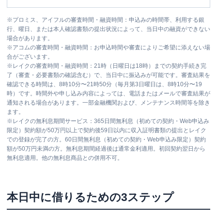
※
プロミス、アイフルの審査時間・融資時間：申込みの時間帯、利用する銀
行、曜日、または本人確認書類の提出状況によって、当日中の融資ができない
場合があります。
※
アコムの審査時間・融資時間：お申込時間や審査によりご希望に添えない場
合がございます。
※
レイクの審査時間・融資時間：21時（日曜日は18時）までの契約手続き完
了（審査・必要書類の確認含む）で、当日中に振込みが可能です。審査結果を
確認できる時間は、8時10分〜21時50分（毎月第3日曜日は、8時10分〜19
時）です。時間外や申し込み内容によっては、電話またはメールで審査結果が
通知される場合があります。一部金融機関および、メンテナンス時間等を除き
ます。
※
レイクの無利息期間サービス：365日間無利息（初めての契約・Web申込み
限定）契約額が50万円以上で契約後59日以内に収入証明書類の提出とレイク
での登録が完了の方。60日間無利息（初めての契約・Web申込み限定）契約
額が50万円未満の方。無利息期間経過後は通常金利適用。初回契約翌日から
無利息適用。他の無利息商品との併用不可。
本日中に借りるための3ステップ