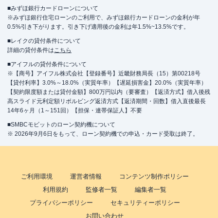
■みずほ銀行カードローンについて
※みずほ銀行住宅ローンのご利用で、みずほ銀行カードローンの金利が年
0.5%引き下がります。引き下げ適用後の金利は年1.5%~13.5%です。
■レイクの貸付条件について
詳細の貸付条件は
こちら
■アイフルの貸付条件について
※【商号】アイフル株式会社【登録番号】近畿財務局長（15）第00218号
【貸付利率】3.0%～18.0%（実質年率）【遅延損害金】20.0%（実質年率）
【契約限度額または貸付金額】800万円以内（要審査）【返済方式】借入後残
高スライド元利定額リボルビング返済方式【返済期間・回数】借入直後最長
14年6ヶ月（1～151回）【担保・連帯保証人】不要
■SMBCモビットのローン契約機について
※ 2026年9月6日をもって、ローン契約機での申込・カード受取は終了。
ご利用環境
運営者情報
コンテンツ制作ポリシー
利用規約
監修者一覧
編集者一覧
プライバシーポリシー
セキュリティーポリシー
お問い合わせ