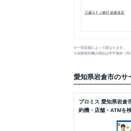
三菱ＵＦＪ銀行
岩倉支店
※
一部店舗によって異なります。
※
自動契約機の場合は年中無休（年
愛知県
岩倉市
のサ
プロミス 愛知県岩倉
約機・店舗・ATMを