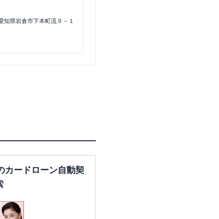
愛知県岩倉市下本町流９－１
のカードローン自動契
索