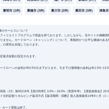
豊明市
(
1
件)
豊橋市
(
3
件)
豊川市
(
2
件)
豊田市
(
3
件)
津島市
者のサービスについて
フィリエイトプログラムで収益を得ております。しかしながら、当サイトの掲載情
りません。カードローン（キャッシング）について、客観的かつ公平な価値のある
」の実現を目指しております。
定返済金額が設定されます。
ローンの金利が年0.5%引き下がります。引き下げ適用後の金利は年1.5%~13.
（15）第00218号【貸付利率】3.0%～18.0%（実質年率）【遅延損害金】20
ド元利定額リボルビング返済方式【返済期間・回数】借入直後最長14年6ヶ月（1～
込・カード受取は終了。