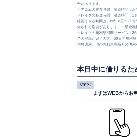
合があります。
※
アコムの審査時間・融資時間：お
※
レイクの審査時間・融資時間：2
確認できる時間は、8時10分〜21
知される場合があります。一部金融
※
レイクの無利息期間サービス：36
での登録が完了の方。60日間無利
利息適用。他の無利息商品との併用
本日中に借りるた
STEP1
まずはWEBからお