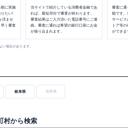
み順に実施
当サイトで紹介している消費者金融であ
審査に通
りたい!
れば、最短30分で審査が終わります。
能です。
を済ませ
審査結果はご入力頂いた電話番号にご連
サービス
、早く審査
絡。審査に通れば希望の銀行口座にお金
トア等の
が振り込まれます。
ができま
ない場合があります。
岐阜県
長野県
町村から検索