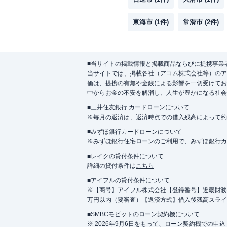
東海市
(
1
件)
常滑市
(
2
件)
■当サイトの掲載情報と掲載商品ならびに提携事業
当サイトでは、掲載各社（アコム株式会社等）のア
価は、提携の有無や金銭による影響を一切受けてお
中からお金の不安を解消し、人生が豊かになる社会
■三井住友銀行 カードローンについて
※毎月の返済は、返済時点での借入残高によって約
■みずほ銀行カードローンについて
※みずほ銀行住宅ローンのご利用で、みずほ銀行カード
■レイクの貸付条件について
詳細の貸付条件は
こちら
■アイフルの貸付条件について
※【商号】アイフル株式会社【登録番号】近畿財務局長
万円以内（要審査）【返済方式】借入後残高スライ
■SMBCモビットのローン契約機について
※ 2026年9月6日をもって、ローン契約機での申