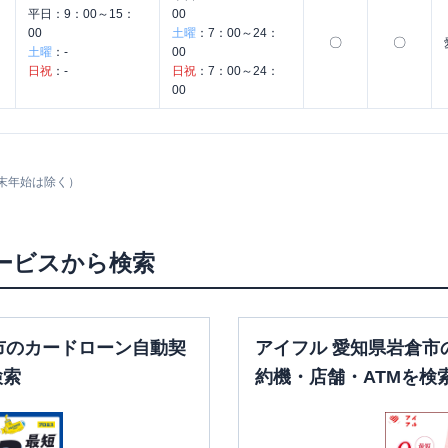
平日：
9：00～15：
00
00
土曜
：
7：00～24：
〇
〇
土曜
：
-
00
日祝
：
-
日祝
：
7：00～24：
00
末年始は除く）
ービスから検索
市のカードローン自動契
アイフル 愛知県岩倉市
検索
約機・店舗・ATMを検