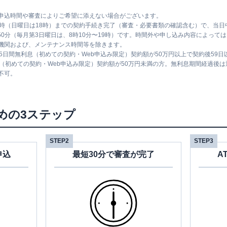
申込時間や審査によりご希望に添えない場合がございます。
1時（日曜日は18時）までの契約手続き完了（審査・必要書類の確認含む）で、当
時50分（毎月第3日曜日は、8時10分〜19時）です。時間外や申し込み内容によっ
機関および、メンテナンス時間等を除きます。
5日間無利息（初めての契約・Web申込み限定）契約額が50万円以上で契約後59
息（初めての契約・Web申込み限定）契約額が50万円未満の方。無利息期間経過後
不可。
めの3ステップ
STEP2
STEP3
申込
最短30分で審査が完了
A