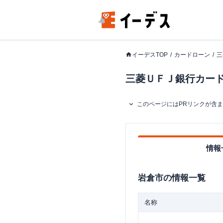
イーデスTOP
カードローン
三
三菱ＵＦＪ銀行カードロ
このページにはPRリンクが含
情報
岩倉市
の情報一覧
名称