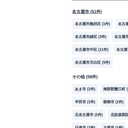
名古屋市
(
51
件)
名古屋市熱田区
(
1
件)
名古
名古屋市緑区
(
3
件)
名古屋
名古屋市中区
(
11
件)
名古屋
名古屋市天白区
(
5
件)
その他
(
56
件)
あま市
(
1
件)
海部郡蟹江町
(
半田市
(
1
件)
碧南市
(
1
件)
北名古屋市
(
1
件)
北設楽郡
日進市
(
1
件)
大府市
(
1
件)