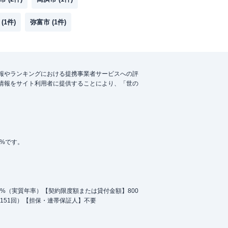
(
1
件)
弥富市
(
1
件)
報やランキングにおける提携事業者サービスへの評
情報をサイト利用者に提供することにより、「世の
5%です。
.0%（実質年率）【契約限度額または貸付金額】800
151回）【担保・連帯保証人】不要