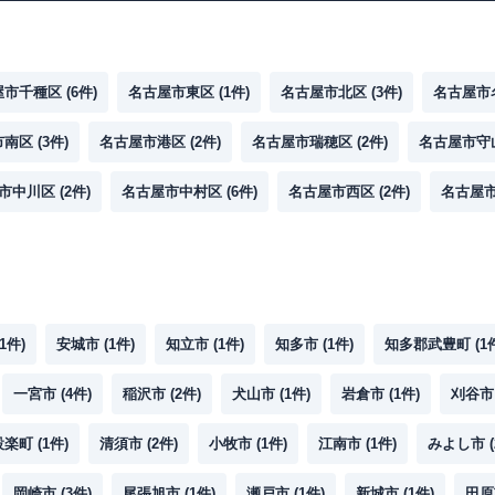
屋市千種区
(
6
件)
名古屋市東区
(
1
件)
名古屋市北区
(
3
件)
名古屋市
市南区
(
3
件)
名古屋市港区
(
2
件)
名古屋市瑞穂区
(
2
件)
名古屋市守
市中川区
(
2
件)
名古屋市中村区
(
6
件)
名古屋市西区
(
2
件)
名古屋
1
件)
安城市
(
1
件)
知立市
(
1
件)
知多市
(
1
件)
知多郡武豊町
(
1
一宮市
(
4
件)
稲沢市
(
2
件)
犬山市
(
1
件)
岩倉市
(
1
件)
刈谷市
設楽町
(
1
件)
清須市
(
2
件)
小牧市
(
1
件)
江南市
(
1
件)
みよし市
(
岡崎市
(
3
件)
尾張旭市
(
1
件)
瀬戸市
(
1
件)
新城市
(
1
件)
田原