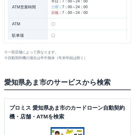
平日：
7：00～24：00
ATM営業時間
土曜
：
7：00～24：00
日祝
：
7：00～24：00
ATM
〇
駐車場
〇
住所
愛知県あま市甚目寺山之浦１０４－１
※
一部店舗によって異なります。
※
自動契約機の場合は年中無休（年末年始は除く）
愛知県
あま市
のサービスから検索
プロミス 愛知県あま市のカードローン自動契約
機・店舗・ATMを検索