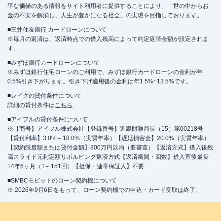
平な価値のある情報をサイト利用者に提供することにより、「世の中からお
金の不安を解消し、人生が豊かになる社会」の実現を目指しております。
■三井住友銀行 カードローンについて
※毎月の返済は、返済時点での借入残高によって約定返済金額が設定されま
す。
■みずほ銀行カードローンについて
※みずほ銀行住宅ローンのご利用で、みずほ銀行カードローンの金利が年
0.5%引き下がります。引き下げ適用後の金利は年1.5%~13.5%です。
■レイクの貸付条件について
詳細の貸付条件は
こちら
■アイフルの貸付条件について
※【商号】アイフル株式会社【登録番号】近畿財務局長（15）第00218号
【貸付利率】3.0%～18.0%（実質年率）【遅延損害金】20.0%（実質年率）
【契約限度額または貸付金額】800万円以内（要審査）【返済方式】借入後残
高スライド元利定額リボルビング返済方式【返済期間・回数】借入直後最長
14年6ヶ月（1～151回）【担保・連帯保証人】不要
■SMBCモビットのローン契約機について
※ 2026年9月6日をもって、ローン契約機での申込・カード受取は終了。