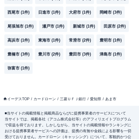
西尾市
(
1
件)
日進市
(
1
件)
大府市
(
1
件)
岡崎市
(
3
件)
尾張旭市
(
1
件)
瀬戸市
(
1
件)
新城市
(
1
件)
田原市
(
2
件)
高浜市
(
1
件)
東海市
(
1
件)
常滑市
(
2
件)
豊明市
(
1
件)
豊橋市
(
3
件)
豊川市
(
2
件)
豊田市
(
3
件)
津島市
(
1
件)
弥富市
(
1
件)
イーデスTOP
カードローン
三菱ＵＦＪ銀行
愛知県
あま市
■当サイトの掲載情報と掲載商品ならびに提携事業者のサービスについて
当サイトでは、掲載各社（アコム株式会社等）のアフィリエイトプログラム
で収益を得ております。しかしながら、当サイトの掲載情報やランキングに
おける提携事業者サービスへの評価は、提携の有無や金銭による影響を一切
受けておりません。カードローン（キャッシング）について、客観的かつ公