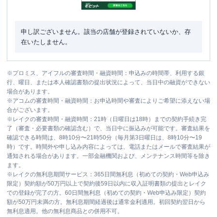
申し訳ございません。該当の店舗が登録されていないか、存
在いたしません。
※
プロミス、アイフルの審査時間・融資時間：申込みの時間帯、利用する銀
行、曜日、または本人確認書類の提出状況によって、当日中の融資ができない
場合があります。
※
アコムの審査時間・融資時間：お申込時間や審査によりご希望に添えない場
合がございます。
※
レイクの審査時間・融資時間：21時（日曜日は18時）までの契約手続き完
了（審査・必要書類の確認含む）で、当日中に振込みが可能です。審査結果を
確認できる時間は、8時10分〜21時50分（毎月第3日曜日は、8時10分〜19
時）です。時間外や申し込み内容によっては、電話またはメールで審査結果が
通知される場合があります。一部金融機関および、メンテナンス時間等を除き
ます。
※
レイクの無利息期間サービス：365日間無利息（初めての契約・Web申込み
限定）契約額が50万円以上で契約後59日以内に収入証明書類の提出とレイク
での登録が完了の方。60日間無利息（初めての契約・Web申込み限定）契約
額が50万円未満の方。無利息期間経過後は通常金利適用。初回契約翌日から
無利息適用。他の無利息商品との併用不可。