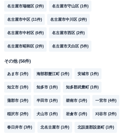
名古屋市瑞穂区
(
2
件)
名古屋市守山区
(
1
件)
名古屋市中区
(
11
件)
名古屋市中川区
(
2
件)
名古屋市中村区
(
6
件)
名古屋市西区
(
2
件)
名古屋市昭和区
(
2
件)
名古屋市天白区
(
5
件)
その他
(
56
件)
あま市
(
1
件)
海部郡蟹江町
(
1
件)
安城市
(
1
件)
知立市
(
1
件)
知多市
(
1
件)
知多郡武豊町
(
1
件)
蒲郡市
(
1
件)
半田市
(
1
件)
碧南市
(
1
件)
一宮市
(
4
件)
稲沢市
(
2
件)
犬山市
(
1
件)
岩倉市
(
1
件)
刈谷市
(
2
件)
春日井市
(
3
件)
北名古屋市
(
1
件)
北設楽郡設楽町
(
1
件)