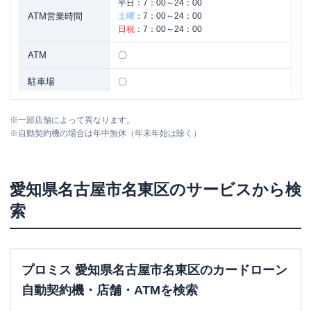
平日：
7：00～24：00
ATM営業時間
土曜
：
7：00～24：00
日祝
：
7：00～24：00
ATM
〇
駐車場
〇
住所
愛知県名古屋市名東区藤が丘１３９
※
一部店舗によって異なります。
※
自動契約機の場合は年中無休（年末年始は除く）
愛知県
名古屋市名東区
のサービスから検
索
プロミス 愛知県名古屋市名東区のカードローン
自動契約機・店舗・ATMを検索