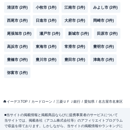
清須市
(
2
件)
小牧市
(
1
件)
江南市
(
1
件)
みよし市
(
2
件)
西尾市
(
1
件)
日進市
(
1
件)
大府市
(
1
件)
岡崎市
(
3
件)
尾張旭市
(
1
件)
瀬戸市
(
1
件)
新城市
(
1
件)
田原市
(
2
件)
高浜市
(
1
件)
東海市
(
1
件)
常滑市
(
2
件)
豊明市
(
1
件)
豊橋市
(
3
件)
豊川市
(
2
件)
豊田市
(
3
件)
津島市
(
1
件)
弥富市
(
1
件)
イーデスTOP
カードローン
三菱ＵＦＪ銀行
愛知県
名古屋市名東区
■当サイトの掲載情報と掲載商品ならびに提携事業者のサービスについて
当サイトでは、掲載各社（アコム株式会社等）のアフィリエイトプログラム
で収益を得ております。しかしながら、当サイトの掲載情報やランキングに