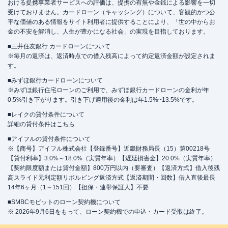
おける提携事業者サービスへの評価は、提携の有無や金銭による影響を一切
受けておりません。カードローン（キャッシング）について、客観的かつ公
平な価値のある情報をサイト利用者に提供することにより、「世の中からお
金の不安を解消し、人生が豊かになる社会」の実現を目指しております。
■三井住友銀行 カードローンについて
※毎月の返済は、返済時点での借入残高によって約定返済金額が設定されま
す。
■みずほ銀行カードローンについて
※みずほ銀行住宅ローンのご利用で、みずほ銀行カードローンの金利が年
0.5%引き下がります。引き下げ適用後の金利は年1.5%~13.5%です。
■レイクの貸付条件について
詳細の貸付条件は
こちら
■アイフルの貸付条件について
※【商号】アイフル株式会社【登録番号】近畿財務局長（15）第00218号
【貸付利率】3.0%～18.0%（実質年率）【遅延損害金】20.0%（実質年率）
【契約限度額または貸付金額】800万円以内（要審査）【返済方式】借入後残
高スライド元利定額リボルビング返済方式【返済期間・回数】借入直後最長
14年6ヶ月（1～151回）【担保・連帯保証人】不要
■SMBCモビットのローン契約機について
※ 2026年9月6日をもって、ローン契約機での申込・カード受取は終了。