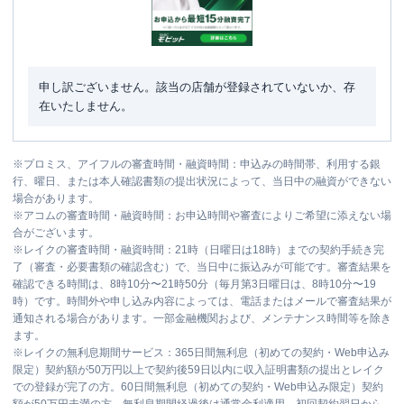
申し訳ございません。該当の店舗が登録されていないか、存
在いたしません。
※
プロミス、アイフルの審査時間・融資時間：申込みの時間帯、利用する銀
行、曜日、または本人確認書類の提出状況によって、当日中の融資ができない
場合があります。
※
アコムの審査時間・融資時間：お申込時間や審査によりご希望に添えない場
合がございます。
※
レイクの審査時間・融資時間：21時（日曜日は18時）までの契約手続き完
了（審査・必要書類の確認含む）で、当日中に振込みが可能です。審査結果を
確認できる時間は、8時10分〜21時50分（毎月第3日曜日は、8時10分〜19
時）です。時間外や申し込み内容によっては、電話またはメールで審査結果が
通知される場合があります。一部金融機関および、メンテナンス時間等を除き
ます。
※
レイクの無利息期間サービス：365日間無利息（初めての契約・Web申込み
限定）契約額が50万円以上で契約後59日以内に収入証明書類の提出とレイク
での登録が完了の方。60日間無利息（初めての契約・Web申込み限定）契約