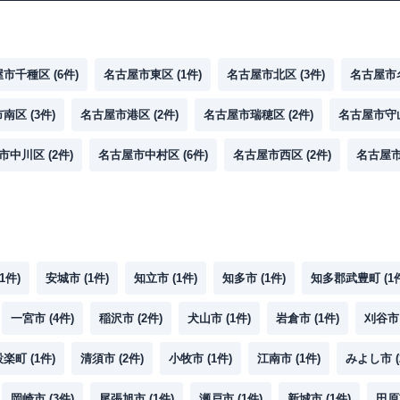
屋市千種区
(
6
件)
名古屋市東区
(
1
件)
名古屋市北区
(
3
件)
名古屋市
市南区
(
3
件)
名古屋市港区
(
2
件)
名古屋市瑞穂区
(
2
件)
名古屋市守
市中川区
(
2
件)
名古屋市中村区
(
6
件)
名古屋市西区
(
2
件)
名古屋
1
件)
安城市
(
1
件)
知立市
(
1
件)
知多市
(
1
件)
知多郡武豊町
(
1
一宮市
(
4
件)
稲沢市
(
2
件)
犬山市
(
1
件)
岩倉市
(
1
件)
刈谷市
設楽町
(
1
件)
清須市
(
2
件)
小牧市
(
1
件)
江南市
(
1
件)
みよし市
(
岡崎市
(
3
件)
尾張旭市
(
1
件)
瀬戸市
(
1
件)
新城市
(
1
件)
田原