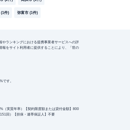
(
1
件)
弥富市
(
1
件)
報やランキングにおける提携事業者サービスへの評
情報をサイト利用者に提供することにより、「世の
5%です。
.0%（実質年率）【契約限度額または貸付金額】800
151回）【担保・連帯保証人】不要