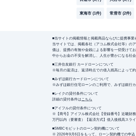
東海市
(
1
件)
常滑市
(
2
件)
■当サイトの掲載情報と掲載商品ならびに提携事業
当サイトでは、掲載各社（アコム株式会社等）のア
価は、提携の有無や金銭による影響を一切受けてお
中からお金の不安を解消し、人生が豊かになる社会
■三井住友銀行 カードローンについて
※毎月の返済は、返済時点での借入残高によって約
■みずほ銀行カードローンについて
※みずほ銀行住宅ローンのご利用で、みずほ銀行カード
■レイクの貸付条件について
詳細の貸付条件は
こちら
■アイフルの貸付条件について
※【商号】アイフル株式会社【登録番号】近畿財務局長
万円以内（要審査）【返済方式】借入後残高スライ
■SMBCモビットのローン契約機について
※ 2026年9月6日をもって、ローン契約機での申