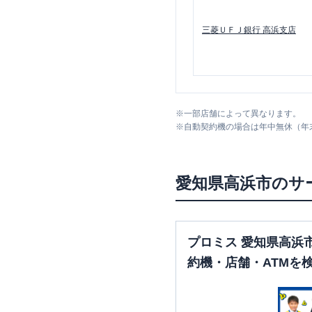
三菱ＵＦＪ銀行
高浜支店
※
一部店舗によって異なります。
※
自動契約機の場合は年中無休（年
愛知県
高浜市
のサ
プロミス 愛知県高浜
約機・店舗・ATMを