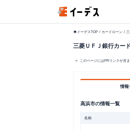
イーデスTOP
カードローン
三
三菱ＵＦＪ銀行カードロ
このページにはPRリンクが含
情報
高浜市
の情報一覧
名称