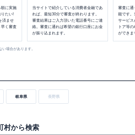
み順に実施
当サイトで紹介している消費者金融であ
審査に通
りたい!
れば、最短30分で審査が終わります。
能です。
を済ませ
審査結果はご入力頂いた電話番号にご連
サービス
、早く審査
絡。審査に通れば希望の銀行口座にお金
トア等の
が振り込まれます。
ができま
ない場合があります。
岐阜県
長野県
町村から検索