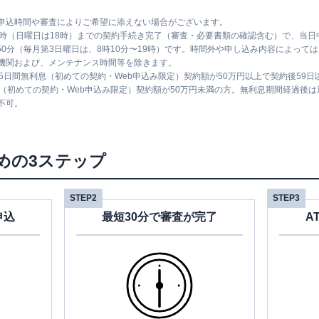
申込時間や審査によりご希望に添えない場合がございます。
1時（日曜日は18時）までの契約手続き完了（審査・必要書類の確認含む）で、当
時50分（毎月第3日曜日は、8時10分〜19時）です。時間外や申し込み内容によっ
機関および、メンテナンス時間等を除きます。
5日間無利息（初めての契約・Web申込み限定）契約額が50万円以上で契約後59
息（初めての契約・Web申込み限定）契約額が50万円未満の方。無利息期間経過後
不可。
めの3ステップ
STEP2
STEP3
申込
最短30分で審査が完了
A