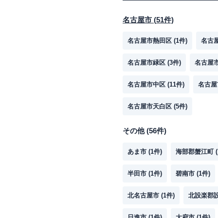
名古屋市
(
51
件)
名古屋市熱田区
(
1
件)
名古
名古屋市緑区
(
3
件)
名古屋
名古屋市中区
(
11
件)
名古屋
名古屋市天白区
(
5
件)
その他
(
56
件)
あま市
(
1
件)
海部郡蟹江町
(
半田市
(
1
件)
碧南市
(
1
件)
北名古屋市
(
1
件)
北設楽郡
日進市
(
1
件)
大府市
(
1
件)