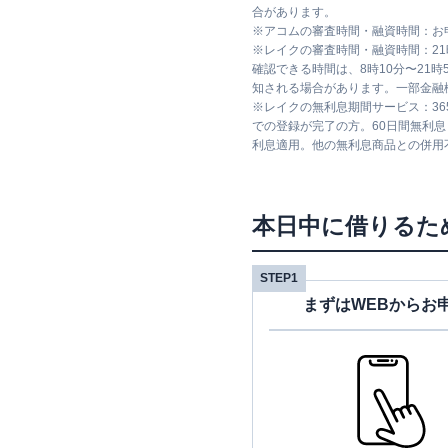
合があります。
※
アコムの審査時間・融資時間：お
※
レイクの審査時間・融資時間：2
確認できる時間は、8時10分〜21
知される場合があります。一部金融
※
レイクの無利息期間サービス：36
での登録が完了の方。60日間無利
利息適用。他の無利息商品との併用
本日中に借りるた
STEP1
まずはWEBからお