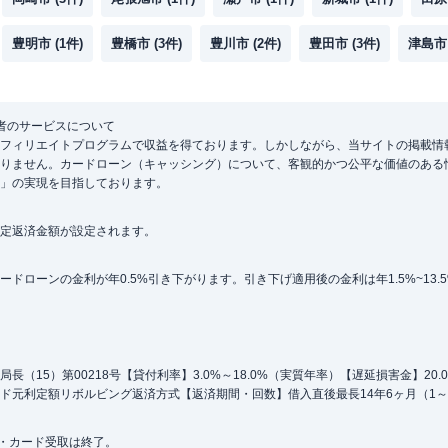
豊明市
(
1
件)
豊橋市
(
3
件)
豊川市
(
2
件)
豊田市
(
3
件)
津島市
者のサービスについて
フィリエイトプログラムで収益を得ております。しかしながら、当サイトの掲載情
りません。カードローン（キャッシング）について、客観的かつ公平な価値のある
」の実現を目指しております。
定返済金額が設定されます。
ローンの金利が年0.5%引き下がります。引き下げ適用後の金利は年1.5%~13.
（15）第00218号【貸付利率】3.0%～18.0%（実質年率）【遅延損害金】20
ド元利定額リボルビング返済方式【返済期間・回数】借入直後最長14年6ヶ月（1～
込・カード受取は終了。