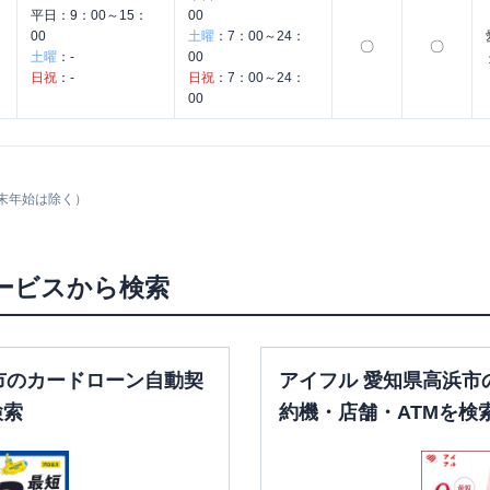
平日：
9：00～15：
00
00
土曜
：
7：00～24：
〇
〇
土曜
：
-
00
日祝
：
-
日祝
：
7：00～24：
00
末年始は除く）
ービスから検索
市のカードローン自動契
アイフル 愛知県高浜市
検索
約機・店舗・ATMを検