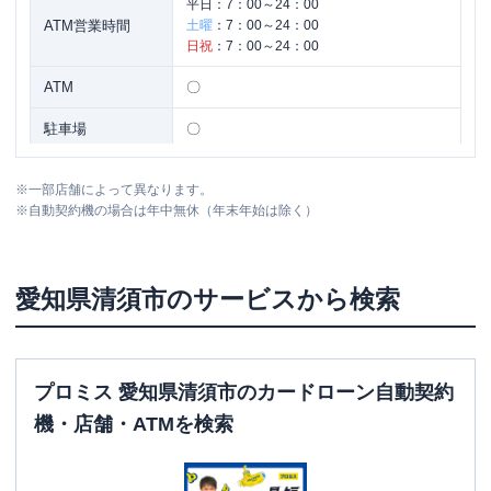
平日：
7：00～24：00
ATM営業時間
土曜
：
7：00～24：00
日祝
：
7：00～24：00
ATM
〇
駐車場
〇
住所
愛知県清須市西枇杷島町住吉２
※
一部店舗によって異なります。
※
自動契約機の場合は年中無休（年末年始は除く）
名称
三菱ＵＦＪ銀行
尾張新川支店
平日：
9：00～15：00
愛知県
清須市
のサービスから検索
営業時間
土曜
：
-
日祝
：
-
平日：
7：00～24：00
ATM営業時間
土曜
：
7：00～24：00
プロミス 愛知県清須市のカードローン自動契約
日祝
：
7：00～24：00
機・店舗・ATMを検索
ATM
〇
駐車場
〇