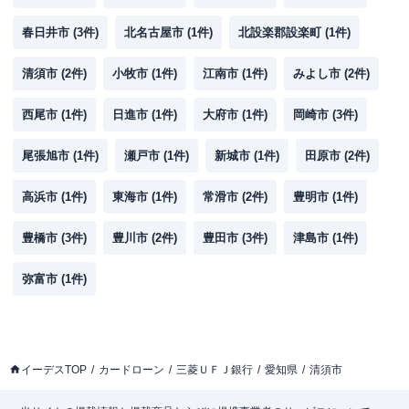
春日井市
(
3
件)
北名古屋市
(
1
件)
北設楽郡設楽町
(
1
件)
清須市
(
2
件)
小牧市
(
1
件)
江南市
(
1
件)
みよし市
(
2
件)
西尾市
(
1
件)
日進市
(
1
件)
大府市
(
1
件)
岡崎市
(
3
件)
尾張旭市
(
1
件)
瀬戸市
(
1
件)
新城市
(
1
件)
田原市
(
2
件)
高浜市
(
1
件)
東海市
(
1
件)
常滑市
(
2
件)
豊明市
(
1
件)
豊橋市
(
3
件)
豊川市
(
2
件)
豊田市
(
3
件)
津島市
(
1
件)
弥富市
(
1
件)
イーデスTOP
カードローン
三菱ＵＦＪ銀行
愛知県
清須市