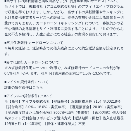
■当サイトの掲載情報と掲載商品ならびに提携事業者のサービスについて
当サイトでは、掲載各社（アコム株式会社等）のアフィリエイトプログラム
で収益を得ております。しかしながら、当サイトの掲載情報やランキングに
おける提携事業者サービスへの評価は、提携の有無や金銭による影響を一切
受けておりません。カードローン（キャッシング）について、客観的かつ公
平な価値のある情報をサイト利用者に提供することにより、「世の中からお
金の不安を解消し、人生が豊かになる社会」の実現を目指しております。
■三井住友銀行 カードローンについて
※毎月の返済は、返済時点での借入残高によって約定返済金額が設定されま
す。
■みずほ銀行カードローンについて
※みずほ銀行住宅ローンのご利用で、みずほ銀行カードローンの金利が年
0.5%引き下がります。引き下げ適用後の金利は年1.5%~13.5%です。
■レイクの貸付条件について
詳細の貸付条件は
こちら
■アイフルの貸付条件について
※【商号】アイフル株式会社【登録番号】近畿財務局長（15）第00218号
【貸付利率】3.0%～18.0%（実質年率）【遅延損害金】20.0%（実質年率）
【契約限度額または貸付金額】800万円以内（要審査）【返済方式】借入後残
高スライド元利定額リボルビング返済方式【返済期間・回数】借入直後最長
14年6ヶ月（1～151回）【担保・連帯保証人】不要