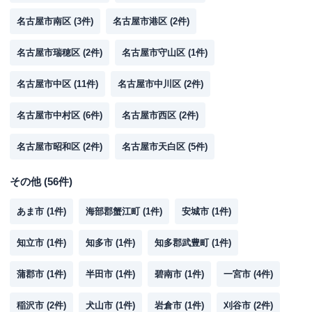
名古屋市南区
(
3
件)
名古屋市港区
(
2
件)
名古屋市瑞穂区
(
2
件)
名古屋市守山区
(
1
件)
名古屋市中区
(
11
件)
名古屋市中川区
(
2
件)
名古屋市中村区
(
6
件)
名古屋市西区
(
2
件)
名古屋市昭和区
(
2
件)
名古屋市天白区
(
5
件)
その他
(
56
件)
あま市
(
1
件)
海部郡蟹江町
(
1
件)
安城市
(
1
件)
知立市
(
1
件)
知多市
(
1
件)
知多郡武豊町
(
1
件)
蒲郡市
(
1
件)
半田市
(
1
件)
碧南市
(
1
件)
一宮市
(
4
件)
稲沢市
(
2
件)
犬山市
(
1
件)
岩倉市
(
1
件)
刈谷市
(
2
件)