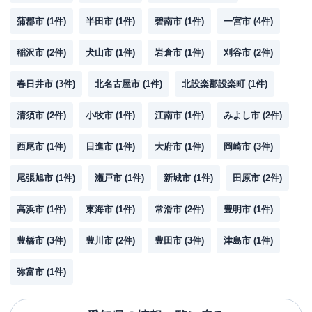
蒲郡市
(
1
件)
半田市
(
1
件)
碧南市
(
1
件)
一宮市
(
4
件)
稲沢市
(
2
件)
犬山市
(
1
件)
岩倉市
(
1
件)
刈谷市
(
2
件)
春日井市
(
3
件)
北名古屋市
(
1
件)
北設楽郡設楽町
(
1
件)
清須市
(
2
件)
小牧市
(
1
件)
江南市
(
1
件)
みよし市
(
2
件)
西尾市
(
1
件)
日進市
(
1
件)
大府市
(
1
件)
岡崎市
(
3
件)
尾張旭市
(
1
件)
瀬戸市
(
1
件)
新城市
(
1
件)
田原市
(
2
件)
高浜市
(
1
件)
東海市
(
1
件)
常滑市
(
2
件)
豊明市
(
1
件)
豊橋市
(
3
件)
豊川市
(
2
件)
豊田市
(
3
件)
津島市
(
1
件)
弥富市
(
1
件)