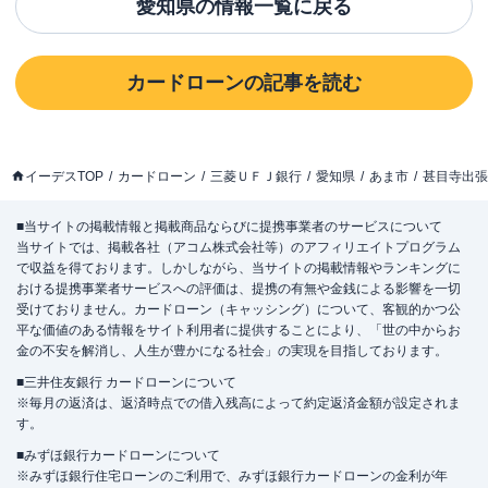
愛知県
の情報一覧に戻る
カードローン
の記事を読む
イーデスTOP
カードローン
三菱ＵＦＪ銀行
愛知県
あま市
甚目寺出張
■当サイトの掲載情報と掲載商品ならびに提携事業者のサービスについて
当サイトでは、掲載各社（アコム株式会社等）のアフィリエイトプログラム
で収益を得ております。しかしながら、当サイトの掲載情報やランキングに
おける提携事業者サービスへの評価は、提携の有無や金銭による影響を一切
受けておりません。カードローン（キャッシング）について、客観的かつ公
平な価値のある情報をサイト利用者に提供することにより、「世の中からお
金の不安を解消し、人生が豊かになる社会」の実現を目指しております。
■三井住友銀行 カードローンについて
※毎月の返済は、返済時点での借入残高によって約定返済金額が設定されま
す。
■みずほ銀行カードローンについて
※みずほ銀行住宅ローンのご利用で、みずほ銀行カードローンの金利が年