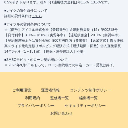
0.5%引き下がります。引き下げ適用後の金利は年1.5%~13.5%です。
■レイクの貸付条件について
詳細の貸付条件は
こちら
■アイフルの貸付条件について
※【商号】アイフル株式会社【登録番号】近畿財務局長（15）第00218号
【貸付利率】3.0%～18.0%（実質年率）【遅延損害金】20.0%（実質年率）
【契約限度額または貸付金額】800万円以内（要審査）【返済方式】借入後残
高スライド元利定額リボルビング返済方式【返済期間・回数】借入直後最長
14年6ヶ月（1～151回）【担保・連帯保証人】不要
■SMBCモビットのローン契約機について
※ 2026年9月6日をもって、ローン契約機での申込・カード受取は終了。
ご利用環境
運営者情報
コンテンツ制作ポリシー
利用規約
監修者一覧
編集者一覧
プライバシーポリシー
セキュリティーポリシー
お問い合わせ