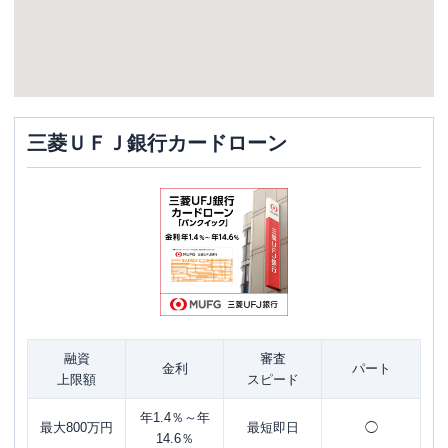
三菱ＵＦＪ銀行カードローン
融資
審査
金利
パート
上限額
スピード
年1.4％～年
最大800万円
最短即日
◯
14.6％