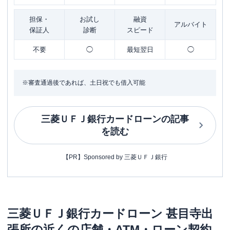
担保・
お試し
融資
アルバイト
保証人
診断
スピード
不要
◯
最短翌日
◯
※審査通過後であれば、土日祝でも借入可能
三菱ＵＦＪ銀行カードローン
の記事
を読む
【PR】Sponsored by 三菱ＵＦＪ銀行
三菱ＵＦＪ銀行カードローン
甚目寺出
張所
の近くの店舗・ATM・ローン契約