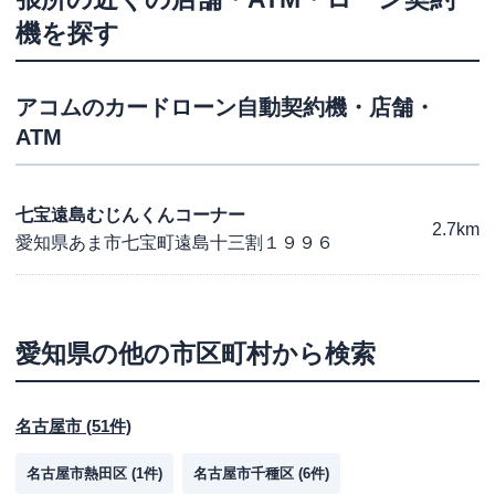
機を探す
アコム
のカードローン自動契約機・店舗・
ATM
七宝遠島むじんくんコーナー
2.7km
愛知県あま市七宝町遠島十三割１９９６
愛知県
の他の市区町村から検索
名古屋市
(
51
件)
名古屋市熱田区
(
1
件)
名古屋市千種区
(
6
件)