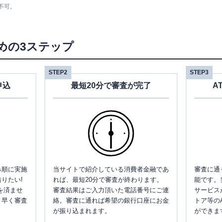
不可。
めの3ステップ
STEP2
STEP3
申込
最短20分で審査が完了
A
み順に実施
当サイトで紹介している消費者金融であ
審査に通
りたい!
れば、最短20分で審査が終わります。
能です。
を済ませ
審査結果はご入力頂いた電話番号にご連
サービス
、早く審査
絡。審査に通れば希望の銀行口座にお金
トア等の
が振り込まれます。
ができま