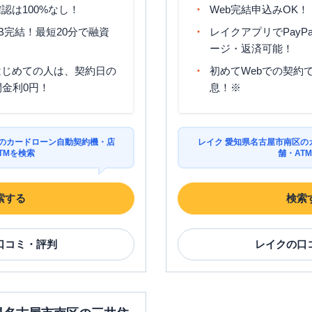
認は100%なし！
Web完結申込みOK！
B完結！最短20分で融資
レイクアプリでPayP
ージ・返済可能！
はじめての人は、契約日の
初めてWebでの契約で
間金利0円！
息！※
区のカードローン自動契約機・店
レイク 愛知県名古屋市南区の
TMを検索
舗・AT
索する
検索
口コミ・評判
レイク
の口