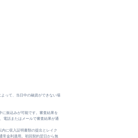
によって、当日中の融資ができない場
日中に振込みが可能です。審査結果を
ては、電話またはメールで審査結果が通
日以内に収入証明書類の提出とレイク
は通常金利適用。初回契約翌日から無