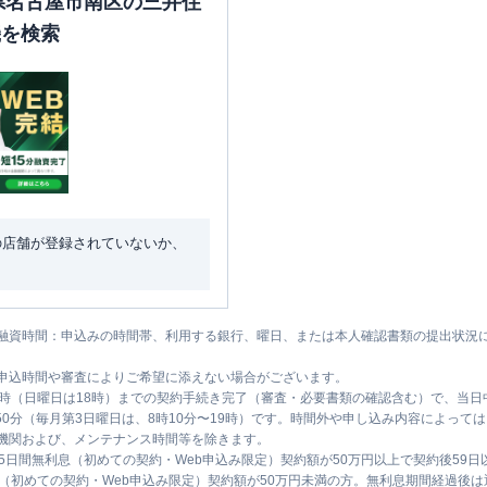
知県名古屋市南区の三井住
機を検索
の店舗が登録されていないか、
融資時間：申込みの時間帯、利用する銀行、曜日、または本人確認書類の提出状況
申込時間や審査によりご希望に添えない場合がございます。
1時（日曜日は18時）までの契約手続き完了（審査・必要書類の確認含む）で、当
時50分（毎月第3日曜日は、8時10分〜19時）です。時間外や申し込み内容によっ
機関および、メンテナンス時間等を除きます。
5日間無利息（初めての契約・Web申込み限定）契約額が50万円以上で契約後59
息（初めての契約・Web申込み限定）契約額が50万円未満の方。無利息期間経過後