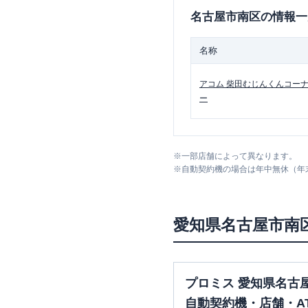
名古屋市南区
の情報一
名称
アコム
柴田むじんくんコー
ー
※
一部店舗によって異なります。
※
自動契約機の場合は年中無休（年
愛知県
名古屋市南
プロミス 愛知県名古
自動契約機・店舗・A