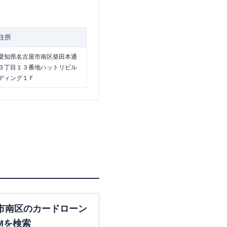
住所
愛知県名古屋市南区柴田本通
３丁目１３番地ハットリビル
ディング１Ｆ
市南区のカードローン
Mを検索