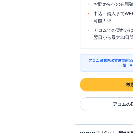
お勤め先への在籍確
申込～借入までWE
可能！※
アコムでの契約が
翌日から最大30日
アコム 愛知県名古屋市南
舗・A
検
アコム
の