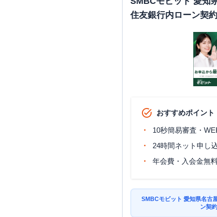
SMBCモビット 愛
住友銀行内ローン契
おすすめポイント
10秒簡易審査・WE
24時間ネット申し
年会費・入会金無
SMBCモビット 愛知県名
ン契