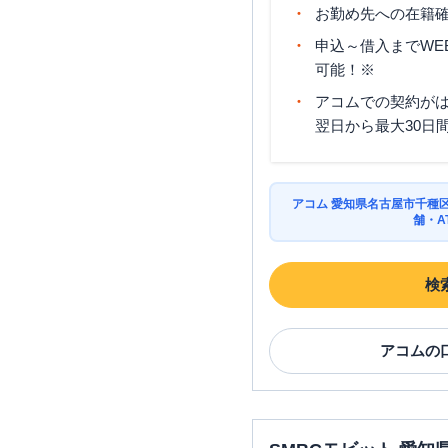
お勤め先への在籍確
申込～借入までWE
可能！※
アコムでの契約が
翌日から最大30日
アコム 愛知県名古屋市千種
舗・A
検
アコム
の