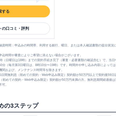
索する
ト
の口コミ・評判
融資時間：申込みの時間帯、利用する銀行、曜日、または本人確認書類の提出状況
申込時間や審査によりご希望に添えない場合がございます。
1時（日曜日は18時）までの契約手続き完了（審査・必要書類の確認含む）で、当
時50分（毎月第3日曜日は、8時10分〜19時）です。時間外や申し込み内容によっ
機関および、メンテナンス時間等を除きます。
5日間無利息（初めての契約・Web申込み限定）契約額が50万円以上で契約後59
息（初めての契約・Web申込み限定）契約額が50万円未満の方。無利息期間経過後
不可。
めの3ステップ