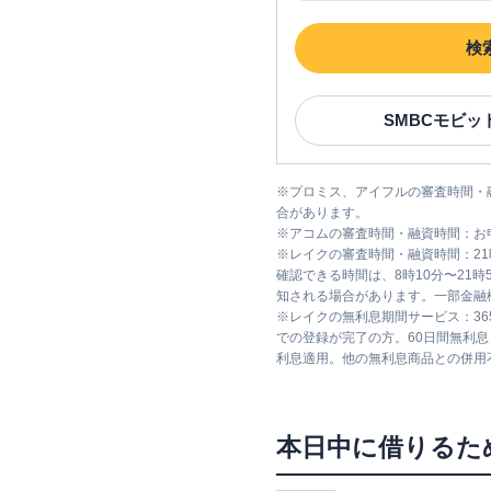
検
SMBCモビッ
※
プロミス、アイフルの審査時間・
合があります。
※
アコムの審査時間・融資時間：お
※
レイクの審査時間・融資時間：2
確認できる時間は、8時10分〜21
知される場合があります。一部金融
※
レイクの無利息期間サービス：36
での登録が完了の方。60日間無利
利息適用。他の無利息商品との併用
本日中に借りるた