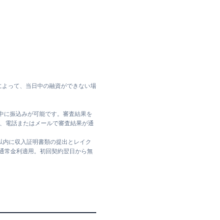
によって、当日中の融資ができない場
日中に振込みが可能です。審査結果を
ては、電話またはメールで審査結果が通
日以内に収入証明書類の提出とレイク
は通常金利適用。初回契約翌日から無