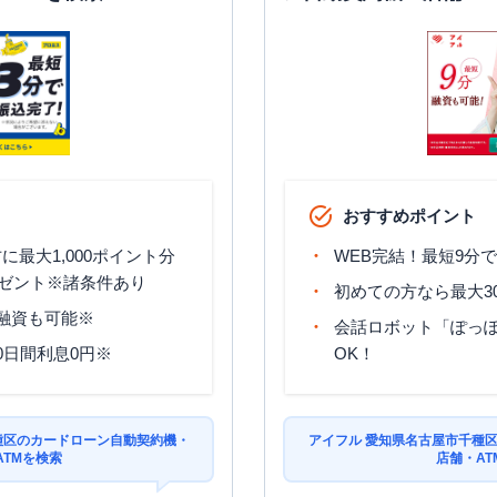
おすすめポイント
最大1,000ポイント分
WEB完結！最短9分
ゼント※諸条件あり
初めての方なら最大3
分融資も可能※
会話ロボット「ぽっぽ
0日間利息0円※
OK！
種区のカードローン自動契約機・
アイフル 愛知県名古屋市千種
ATMを検索
店舗・AT