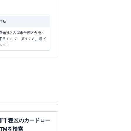
住所
愛知県名古屋市千種区今池４
丁目１２-７ 第１７８川辺ビ
ル２Ｆ
市千種区のカードロー
TMを検索