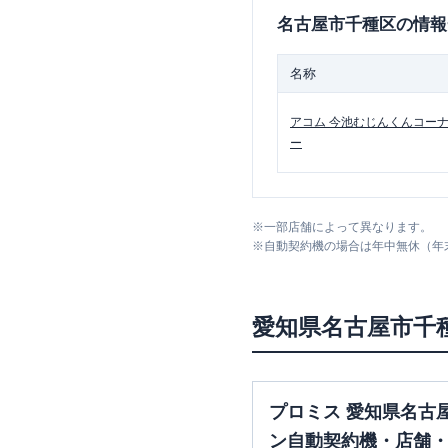
名古屋市千種区
の情報
名称
アコム
今池むじんくんコー
ー
※
一部店舗によって異なります。
※
自動契約機の場合は年中無休（年
愛知県
名古屋市千
プロミス 愛知県名古
ン自動契約機・店舗・