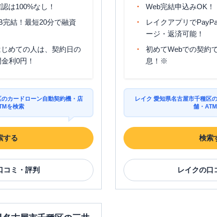
認は100%なし！
Web完結申込みOK！
B完結！最短20分で融資
レイクアプリでPayP
ージ・返済可能！
はじめての人は、契約日の
初めてWebでの契約で
間金利0円！
息！※
区のカードローン自動契約機・店
レイク 愛知県名古屋市千種区
TMを検索
舗・AT
索する
検索
口コミ・評判
レイク
の口