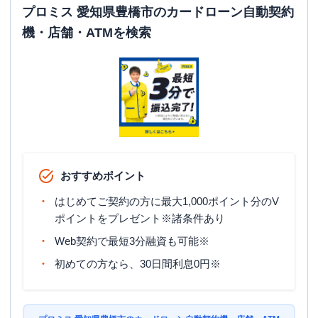
平日：
24時間
プロミス 愛知県豊橋市のカードローン自動契約
ATM営業時間
土曜
：
24時間
機・店舗・ATMを検索
日祝
：
24時間
ATM
〇
駐車場
〇
住所
愛知県豊橋市南栄町字蟹原１６-３
おすすめポイント
はじめてご契約の方に最大1,000ポイント分のV
ポイントをプレゼント※諸条件あり
Web契約で最短3分融資も可能※
初めての方なら、30日間利息0円※