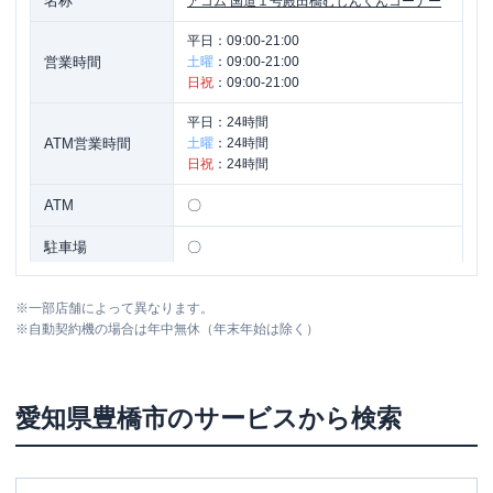
名称
アコム
国道１号殿田橋むじんくんコーナー
平日：
09:00-21:00
営業時間
土曜
：
09:00-21:00
日祝
：
09:00-21:00
平日：
24時間
ATM営業時間
土曜
：
24時間
日祝
：
24時間
ATM
〇
駐車場
〇
愛知県豊橋市三ノ輪町字本興寺３-２１
住所
※
一部店舗によって異なります。
０ １Ｆ
※
自動契約機の場合は年中無休（年末年始は除く）
名称
アコム
２５９号南栄町むじんくんコーナー
愛知県
豊橋市
のサービスから検索
平日：
09:00-21:00
営業時間
土曜
：
09:00-21:00
日祝
：
09:00-21:00