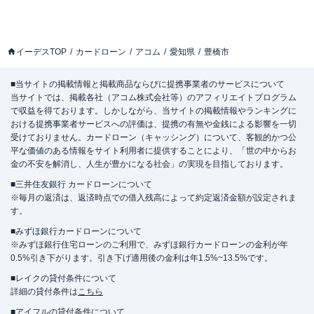
イーデスTOP
カードローン
アコム
愛知県
豊橋市
■当サイトの掲載情報と掲載商品ならびに提携事業者のサービスについて
当サイトでは、掲載各社（アコム株式会社等）のアフィリエイトプログラム
で収益を得ております。しかしながら、当サイトの掲載情報やランキングに
おける提携事業者サービスへの評価は、提携の有無や金銭による影響を一切
受けておりません。カードローン（キャッシング）について、客観的かつ公
平な価値のある情報をサイト利用者に提供することにより、「世の中からお
金の不安を解消し、人生が豊かになる社会」の実現を目指しております。
■三井住友銀行 カードローンについて
※毎月の返済は、返済時点での借入残高によって約定返済金額が設定されま
す。
■みずほ銀行カードローンについて
※みずほ銀行住宅ローンのご利用で、みずほ銀行カードローンの金利が年
0.5%引き下がります。引き下げ適用後の金利は年1.5%~13.5%です。
■レイクの貸付条件について
詳細の貸付条件は
こちら
■アイフルの貸付条件について