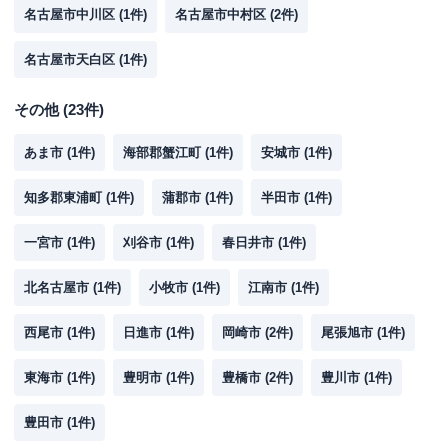
名古屋市中川区
(
1
件)
名古屋市中村区
(
2
件)
名古屋市天白区
(
1
件)
その他
(
23
件)
あま市
(
1
件)
海部郡蟹江町
(
1
件)
安城市
(
1
件)
知多郡東浦町
(
1
件)
蒲郡市
(
1
件)
半田市
(
1
件)
一宮市
(
1
件)
刈谷市
(
1
件)
春日井市
(
1
件)
北名古屋市
(
1
件)
小牧市
(
1
件)
江南市
(
1
件)
西尾市
(
1
件)
日進市
(
1
件)
岡崎市
(
2
件)
尾張旭市
(
1
件)
東海市
(
1
件)
豊明市
(
1
件)
豊橋市
(
2
件)
豊川市
(
1
件)
豊田市
(
1
件)