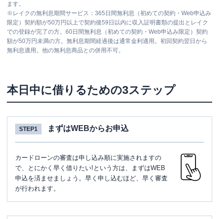
ます。
※
レイクの無利息期間サービス：365日間無利息（初めての契約・Web申込み
限定）契約額が50万円以上で契約後59日以内に収入証明書類の提出とレイク
での登録が完了の方。60日間無利息（初めての契約・Web申込み限定）契約
額が50万円未満の方。無利息期間経過後は通常金利適用。初回契約翌日から
無利息適用。他の無利息商品との併用不可。
本日中に借りるための3ステップ
まずはWEBからお申込
STEP1
カードローンの審査は申し込み順に実施されますの
で、とにかく早く借りたい!という方は、まずはWEB
申込を済ませましょう。早く申し込むほど、早く審査
が行われます。