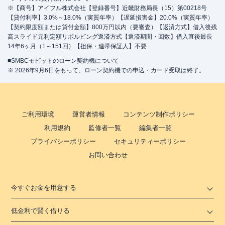
※【商号】アイフル株式会社【登録番号】近畿財務局長（15）第00218号
【貸付利率】3.0%～18.0%（実質年率）【遅延損害金】20.0%（実質年率）
【契約限度額または貸付金額】800万円以内（要審査）【返済方式】借入後残
高スライド元利定額リボルビング返済方式【返済期間・回数】借入直後最長
14年6ヶ月（1～151回）【担保・連帯保証人】不要
■SMBCモビットのローン契約機について
※ 2026年9月6日をもって、ローン契約機での申込・カード受取は終了。
ご利用環境
運営者情報
コンテンツ制作ポリシー
利用規約
監修者一覧
編集者一覧
プライバシーポリシー
セキュリティーポリシー
お問い合わせ
今すぐお金を用意する
低金利で賢く借りる