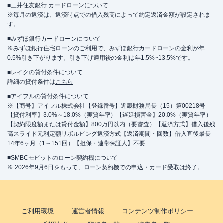
■三井住友銀行 カードローンについて
※毎月の返済は、返済時点での借入残高によって約定返済金額が設定されま
す。
■みずほ銀行カードローンについて
※みずほ銀行住宅ローンのご利用で、みずほ銀行カードローンの金利が年
0.5%引き下がります。引き下げ適用後の金利は年1.5%~13.5%です。
■レイクの貸付条件について
詳細の貸付条件は
こちら
■アイフルの貸付条件について
※【商号】アイフル株式会社【登録番号】近畿財務局長（15）第00218号
【貸付利率】3.0%～18.0%（実質年率）【遅延損害金】20.0%（実質年率）
【契約限度額または貸付金額】800万円以内（要審査）【返済方式】借入後残
高スライド元利定額リボルビング返済方式【返済期間・回数】借入直後最長
14年6ヶ月（1～151回）【担保・連帯保証人】不要
■SMBCモビットのローン契約機について
※ 2026年9月6日をもって、ローン契約機での申込・カード受取は終了。
ご利用環境
運営者情報
コンテンツ制作ポリシー