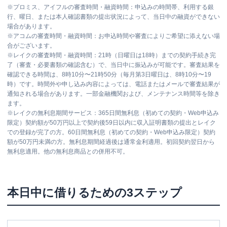
※
プロミス、アイフルの審査時間・融資時間：申込みの時間帯、利用する銀
行、曜日、または本人確認書類の提出状況によって、当日中の融資ができない
場合があります。
※
アコムの審査時間・融資時間：お申込時間や審査によりご希望に添えない場
合がございます。
※
レイクの審査時間・融資時間：21時（日曜日は18時）までの契約手続き完
了（審査・必要書類の確認含む）で、当日中に振込みが可能です。審査結果を
確認できる時間は、8時10分〜21時50分（毎月第3日曜日は、8時10分〜19
時）です。時間外や申し込み内容によっては、電話またはメールで審査結果が
通知される場合があります。一部金融機関および、メンテナンス時間等を除き
ます。
※
レイクの無利息期間サービス：365日間無利息（初めての契約・Web申込み
限定）契約額が50万円以上で契約後59日以内に収入証明書類の提出とレイク
での登録が完了の方。60日間無利息（初めての契約・Web申込み限定）契約
額が50万円未満の方。無利息期間経過後は通常金利適用。初回契約翌日から
無利息適用。他の無利息商品との併用不可。
本日中に借りるための3ステップ