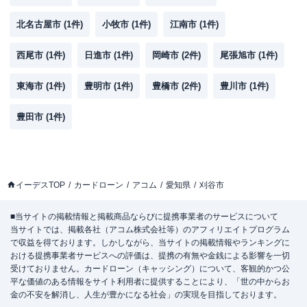
北名古屋市
(
1
件)
小牧市
(
1
件)
江南市
(
1
件)
西尾市
(
1
件)
日進市
(
1
件)
岡崎市
(
2
件)
尾張旭市
(
1
件)
東海市
(
1
件)
豊明市
(
1
件)
豊橋市
(
2
件)
豊川市
(
1
件)
豊田市
(
1
件)
イーデスTOP
カードローン
アコム
愛知県
刈谷市
■当サイトの掲載情報と掲載商品ならびに提携事業者のサービスについて
当サイトでは、掲載各社（アコム株式会社等）のアフィリエイトプログラム
で収益を得ております。しかしながら、当サイトの掲載情報やランキングに
おける提携事業者サービスへの評価は、提携の有無や金銭による影響を一切
受けておりません。カードローン（キャッシング）について、客観的かつ公
平な価値のある情報をサイト利用者に提供することにより、「世の中からお
金の不安を解消し、人生が豊かになる社会」の実現を目指しております。