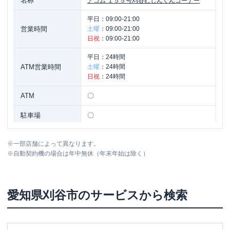
名称
アコム
１５５号刈谷むじんくんコーナー
平日：
09:00-21:00
営業時間
土曜
：
09:00-21:00
日祝
：
09:00-21:00
平日：
24時間
ATM営業時間
土曜
：
24時間
日祝
：
24時間
ATM
〇
駐車場
〇
住所
愛知県刈谷市稲場町４丁目３０１番地
※
一部店舗によって異なります。
※
自動契約機の場合は年中無休（年末年始は除く）
愛知県
刈谷市
のサービスから検索