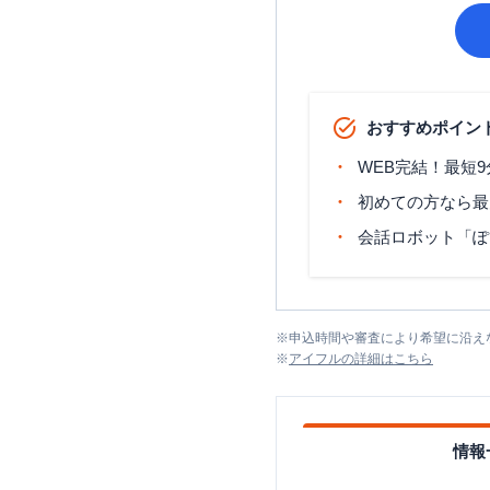
おすすめポイン
WEB完結！最短
初めての方なら最
会話ロボット「ぽ
※
申込時間や審査により希望に沿え
※
アイフル
の詳細はこちら
情報