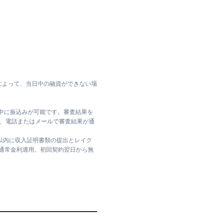
によって、当日中の融資ができない場
日中に振込みが可能です。審査結果を
ては、電話またはメールで審査結果が通
日以内に収入証明書類の提出とレイク
は通常金利適用。初回契約翌日から無