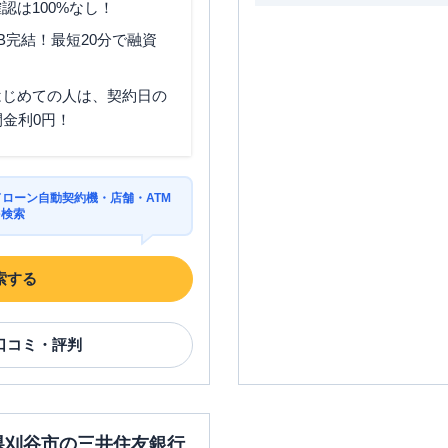
認は100%なし！
B完結！最短20分で融資
はじめての人は、契約日の
間金利0円！
ドローン自動契約機・店舗・ATM
を検索
索する
口コミ・評判
知県刈谷市の三井住友銀行