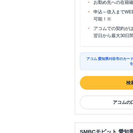
お勤め先への在籍確
申込～借入までWE
可能！※
アコムでの契約が
翌日から最大30日
アコム 愛知県刈谷市のカー
検
アコム
の
SMBCモビット 愛