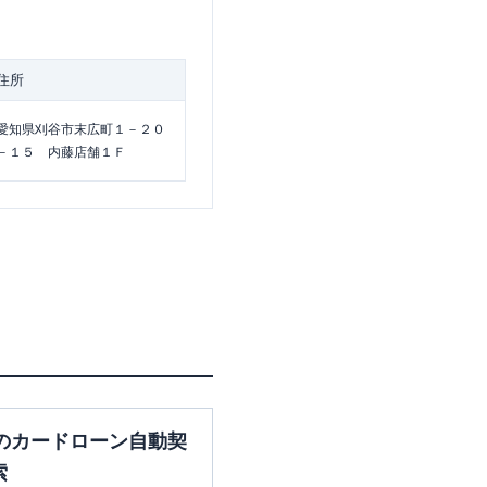
住所
愛知県刈谷市末広町１－２０
－１５ 内藤店舗１Ｆ
のカードローン自動契
索