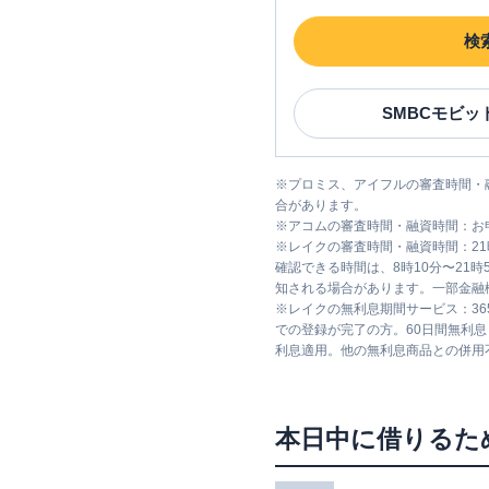
検
SMBCモビッ
※
プロミス、アイフルの審査時間・
合があります。
※
アコムの審査時間・融資時間：お
※
レイクの審査時間・融資時間：2
確認できる時間は、8時10分〜21
知される場合があります。一部金融
※
レイクの無利息期間サービス：36
での登録が完了の方。60日間無利
利息適用。他の無利息商品との併用
本日中に借りるた