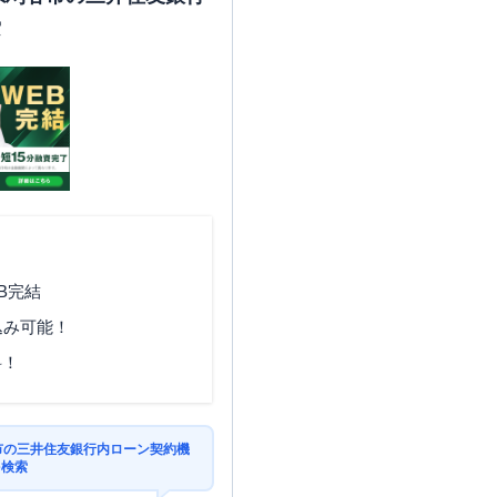
索
B完結
込み可能！
料！
谷市の三井住友銀行内ローン契約機
を検索