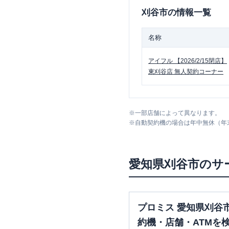
刈谷市
の情報一覧
名称
アイフル
【2026/2/15閉店】
東刈谷店 無人契約コーナー
※
一部店舗によって異なります。
※
自動契約機の場合は年中無休（年
愛知県
刈谷市
のサ
プロミス 愛知県刈谷
約機・店舗・ATMを