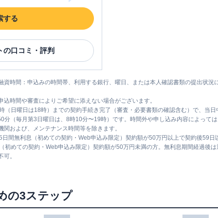
索する
ト
の口コミ・評判
融資時間：申込みの時間帯、利用する銀行、曜日、または本人確認書類の提出状況
申込時間や審査によりご希望に添えない場合がございます。
1時（日曜日は18時）までの契約手続き完了（審査・必要書類の確認含む）で、当
時50分（毎月第3日曜日は、8時10分〜19時）です。時間外や申し込み内容によっ
機関および、メンテナンス時間等を除きます。
5日間無利息（初めての契約・Web申込み限定）契約額が50万円以上で契約後59
息（初めての契約・Web申込み限定）契約額が50万円未満の方。無利息期間経過後
不可。
めの3ステップ