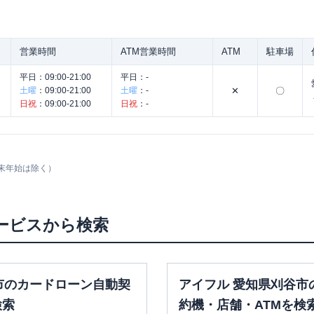
営業時間
ATM営業時間
ATM
駐車場
平日：
09:00-21:00
平日：
-
土曜
：
09:00-21:00
土曜
：
-
✕
〇
日祝
：
09:00-21:00
日祝
：
-
末年始は除く）
ービスから検索
市のカードローン自動契
アイフル 愛知県刈谷市
検索
約機・店舗・ATMを検