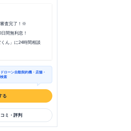
愛知県名古屋市南区柴田本通
３－１２－４
で審査完了！※
0日間無利息！
くん」に24時間相談
住所
愛知県名古屋市天白区野並４
－９７
ードローン自動契約機・店舗・
を検索
する
住所
愛知県名古屋市緑区相原郷２
口コミ・評判
－２００１ 相原貸店舗１F