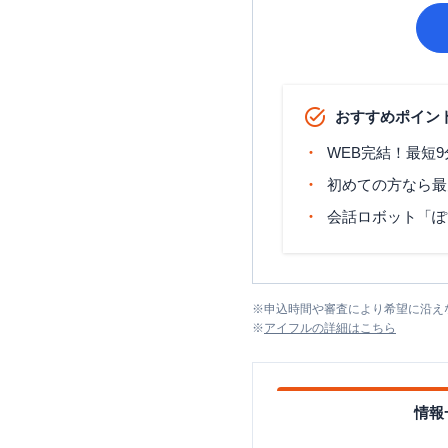
おすすめポイン
WEB完結！最短
初めての方なら最
会話ロボット「ぽ
※
申込時間や審査により希望に沿え
※
アイフル
の詳細はこちら
情報