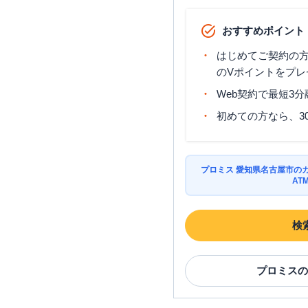
アイフル
【2026/2/28閉店】
柴田本通店 無人契約コーナ
おすすめポイント
はじめてご契約の方に
名古屋市天白区
の情報
のVポイントをプレ
Web契約で最短3
名称
初めての方なら、3
アイフル
【2026/2/15閉店】
野並店 無人契約コーナー
プロミス 愛知県名古屋市の
AT
名古屋市緑区
の情報一
検
名称
アイフル
【2026/3/15閉店】
プロミス
の
鳴海店 無人契約コーナー