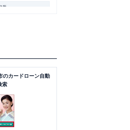
住所
愛知県名古屋市北区中切町４
－８８－５ １階
住所
愛知県名古屋市千種区内山３
市のカードローン自動
－３１－１４ サンシャイン
検索
ビル２Ｆ
住所