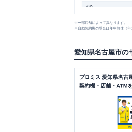
名称
アイフル
【2026/3/15閉店】
※
一部店舗によって異なります。
名古屋北店 無人契約コーナ
※
自動契約機の場合は年中無休（年
名古屋市千種区
の情報
愛知県
名古屋市
の
名称
プロミス 愛知県名古
アイフル
【2026/5/31閉店】
今池店 無人契約コーナー
契約機・店舗・ATM
名古屋市南区
の情報一
名称