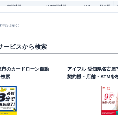
営業時間
ATM営業時間
ATM
駐車場
平日：
09:00-21:00
平日：
-
土曜
：
09:00-21:00
土曜
：
-
✕
✕
ー
末年始は除く）
日祝
：
09:00-21:00
日祝
：
-
一覧
サービスから検索
営業時間
ATM営業時間
ATM
駐車場
平日：
09:00-21:00
平日：
-
屋市のカードローン自動
アイフル 愛知県名古屋
土曜
：
09:00-21:00
土曜
：
-
✕
✕
を検索
契約機・店舗・ATMを
日祝
：
09:00-21:00
日祝
：
-
覧
営業時間
ATM営業時間
ATM
駐車場
平日：
09:00-21:00
平日：
-