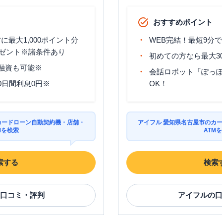
土曜
：
09:00-21:00
土曜
：
-
✕
〇
ー
日祝
：
09:00-21:00
日祝
：
-
おすすめポイント
最大1,000ポイント分
WEB完結！最短9分
一覧
ゼント※諸条件あり
初めての方なら最大3
分融資も可能※
会話ロボット「ぽっぽ
営業時間
ATM営業時間
ATM
駐車場
0日間利息0円※
OK！
平日：
09:00-21:00
平日：
-
土曜
：
09:00-21:00
土曜
：
-
✕
〇
日祝
：
09:00-21:00
日祝
：
-
カードローン自動契約機・店舗・
アイフル 愛知県名古屋市のカ
Mを検索
ATM
覧
索する
検索
営業時間
ATM営業時間
ATM
駐車場
平日：
09:00-21:00
平日：
-
土曜
：
09:00-21:00
土曜
：
-
✕
〇
口コミ・評判
アイフル
の
日祝
：
09:00-21:00
日祝
：
-