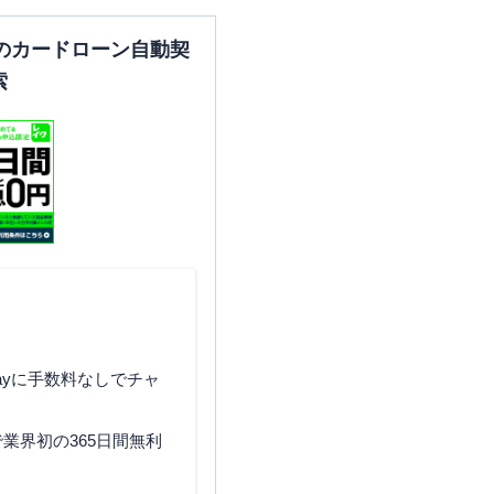
のカードローン自動契
索
ayに手数料なしでチャ
業界初の365日間無利