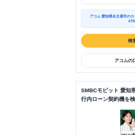
アコム 愛知県名古屋市の
AT
検
アコム
の
SMBCモビット 愛
行内ローン契約機を