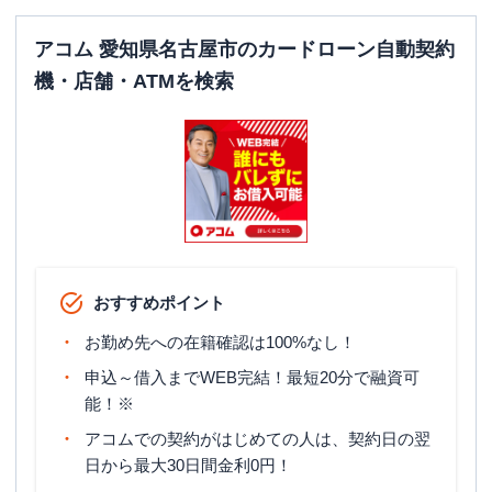
愛知県名古屋市千種区今池５丁目２－１
住所
アコム 愛知県名古屋市のカードローン自動契約
東南ビル２Ｆ
機・店舗・ATMを検索
名古屋市港区
の情報一覧
プロミス
【2026/1/6閉店】川西通り３丁目
名称
自動契約コーナー
平日：
09:00-21:00
営業時間
土曜
：
09:00-21:00
日祝
：
09:00-21:00
おすすめポイント
平日：
07:00-24:00
ATM営業時間
土曜
：
07:00-24:00
お勤め先への在籍確認は100%なし！
日祝
：
07:00-24:00
申込～借入までWEB完結！最短20分で融資可
ATM
〇
能！※
アコムでの契約がはじめての人は、契約日の翌
駐車場
〇
日から最大30日間金利0円！
住所
愛知県名古屋市港区川西通３丁目６－１