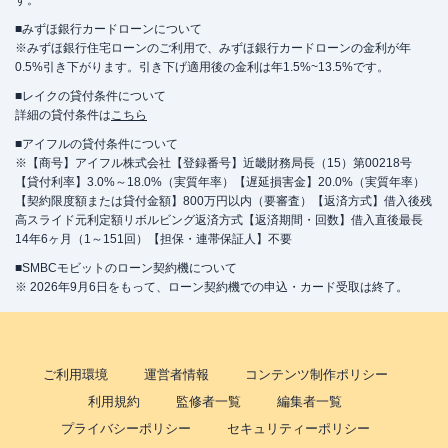
す。
■みずほ銀行カードローンについて
※みずほ銀行住宅ローンのご利用で、みずほ銀行カードローンの金利が年
0.5%引き下がります。引き下げ適用後の金利は年1.5%~13.5%です。
■レイクの貸付条件について
詳細の貸付条件は
こちら
■アイフルの貸付条件について
※【商号】アイフル株式会社【登録番号】近畿財務局長（15）第00218号
【貸付利率】3.0%～18.0%（実質年率）【遅延損害金】20.0%（実質年率）
【契約限度額または貸付金額】800万円以内（要審査）【返済方式】借入後残
高スライド元利定額リボルビング返済方式【返済期間・回数】借入直後最長
14年6ヶ月（1～151回）【担保・連帯保証人】不要
■SMBCモビットのローン契約機について
※ 2026年9月6日をもって、ローン契約機での申込・カード受取は終了。
ご利用環境
運営者情報
コンテンツ制作ポリシー
利用規約
監修者一覧
編集者一覧
プライバシーポリシー
セキュリティーポリシー