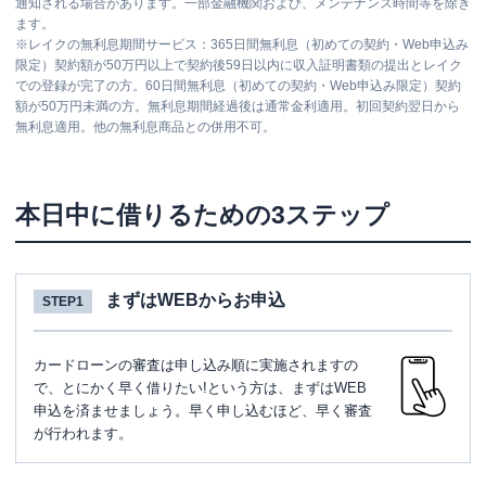
通知される場合があります。一部金融機関および、メンテナンス時間等を除き
ます。
※
レイクの無利息期間サービス：365日間無利息（初めての契約・Web申込み
限定）契約額が50万円以上で契約後59日以内に収入証明書類の提出とレイク
での登録が完了の方。60日間無利息（初めての契約・Web申込み限定）契約
額が50万円未満の方。無利息期間経過後は通常金利適用。初回契約翌日から
無利息適用。他の無利息商品との併用不可。
本日中に借りるための3ステップ
まずはWEBからお申込
STEP1
カードローンの審査は申し込み順に実施されますの
で、とにかく早く借りたい!という方は、まずはWEB
申込を済ませましょう。早く申し込むほど、早く審査
が行われます。