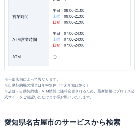
平日：
09:00-21:00
営業時間
土曜
：
09:00-21:00
日祝
：
09:00-21:00
平日：
07:00-24:00
ATM営業時間
土曜
：
07:00-24:00
日祝
：
07:00-24:00
ATM
〇
駐車場
✕
※
一部店舗によって異なります。
愛知県名古屋市中区金山４丁目６－２
住所
※
自動契約機の場合は年中無休（年末年始は除く）
２ 金山コスモビル ２Ｆ
※
店舗・自動契約機・ATM情報は随時変更されるため、最新情報はプロミス公
式サイトをご確認いただけます様お願いいたします。
名称
プロミス
栄プリンセス通自動契約コーナー
平日：
09:00-21:00
愛知県
名古屋市
のサービスから検索
営業時間
土曜
：
09:00-21:00
日祝
：
09:00-21:00