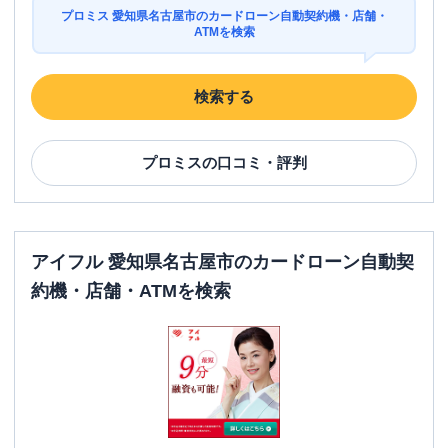
日祝
：
07:00-24:00
プロミス 愛知県名古屋市のカードローン自動契約機・店舗・
ATMを検索
ATM
〇
駐車場
〇
検索する
愛知県名古屋市中川区高畑４丁目１９９
住所
－１
プロミス
の口コミ・評判
名古屋市中村区
の情報一覧
名称
アイフル 愛知県名古屋市のカードローン自動契
プロミス
名古屋駅太閤通口自動契約コーナ
約機・店舗・ATMを検索
平日：
09:00-21:00
営業時間
土曜
：
09:00-21:00
日祝
：
09:00-21:00
平日：
07:00-24:00
ATM営業時間
土曜
：
07:00-24:00
日祝
：
07:00-24:00
ATM
〇