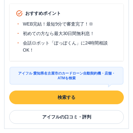
駐車場
✕
おすすめポイント
愛知県名古屋市中村区椿町１４－７ Ｔ
WEB完結！最短9分で審査完了！※
住所
ＲＵＮＫ名古屋椿町 ４Ｆ
初めての方なら最大30日間無利息！
会話ロボット「ぽっぽくん」に24時間相談
名古屋市千種区
の情報一覧
OK！
名称
プロミス
今池駅前自動契約コーナー
平日：
09:00-21:00
アイフル 愛知県名古屋市のカードローン自動契約機・店舗・
営業時間
土曜
ATMを検索
：
09:00-21:00
日祝
：
09:00-21:00
平日：
07:00-24:00
検索する
ATM営業時間
土曜
：
07:00-24:00
日祝
：
07:00-24:00
アイフル
の口コミ・評判
ATM
〇
駐車場
✕