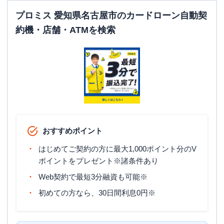
平日：
07:00-24:00
ATM営業時間
土曜
：
07:00-24:00
プロミス 愛知県名古屋市のカードローン自動契
日祝
：
07:00-24:00
約機・店舗・ATMを検索
ATM
〇
駐車場
✕
愛知県名古屋市中区栄３丁目９－１０
住所
三星ビル２Ｆ
名古屋市中川区
の情報一覧
おすすめポイント
プロミス
【2026/1/7閉店】八熊通高畑自動
はじめてご契約の方に最大1,000ポイント分のV
名称
契約コーナー
ポイントをプレゼント※諸条件あり
平日：
09:00-21:00
Web契約で最短3分融資も可能※
営業時間
土曜
：
09:00-21:00
初めての方なら、30日間利息0円※
日祝
：
09:00-21:00
平日：
07:00-24:00
ATM営業時間
土曜
：
07:00-24:00