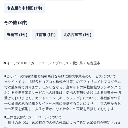
名古屋市中村区
(
1
件)
その他
(
3
件)
豊橋市
(
1
件)
江南市
(
1
件)
北名古屋市
(
1
件)
イーデスTOP
カードローン
プロミス
愛知県
名古屋市
■当サイトの掲載情報と掲載商品ならびに提携事業者のサービスについて
当サイトでは、掲載各社（アコム株式会社等）のアフィリエイトプログラム
で収益を得ております。しかしながら、当サイトの掲載情報やランキングに
おける提携事業者サービスへの評価は、提携の有無や金銭による影響を一切
受けておりません。カードローン（キャッシング）について、客観的かつ公
平な価値のある情報をサイト利用者に提供することにより、「世の中からお
金の不安を解消し、人生が豊かになる社会」の実現を目指しております。
■三井住友銀行 カードローンについて
※毎月の返済は、返済時点での借入残高によって約定返済金額が設定されま