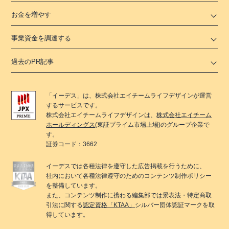
お金を増やす
事業資金を調達する
過去のPR記事
「
イーデス
」は、
株式会社エイチームライフデザイン
が運営
するサービスです。
株式会社エイチームライフデザイン
は、
株式会社エイチーム
ホールディングス
(東証プライム市場上場)のグループ企業で
す。
証券コード：3662
イーデス
では各種法律を遵守した広告掲載を行うために、
社内において各種法律遵守のためのコンテンツ制作ポリシー
を整備しています。
また、コンテンツ制作に携わる編集部では景表法・特定商取
引法に関する
認定資格「KTAA」
シルバー団体認証マークを取
得しています。