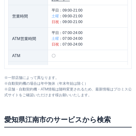
平日：
09:00-21:00
営業時間
土曜
：
09:00-21:00
日祝
：
09:00-21:00
平日：
07:00-24:00
ATM営業時間
土曜
：
07:00-24:00
日祝
：
07:00-24:00
ATM
〇
駐車場
〇
※
一部店舗によって異なります。
住所
愛知県江南市宮後町王塚６
※
自動契約機の場合は年中無休（年末年始は除く）
※
店舗・自動契約機・ATM情報は随時変更されるため、最新情報はプロミス公
式サイトをご確認いただけます様お願いいたします。
愛知県
江南市
のサービスから検索