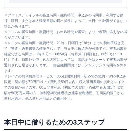
※
プロミス、アイフルの審査時間・融資時間：申込みの時間帯、利用する銀
行、曜日、または本人確認書類の提出状況によって、当日中の融資ができない
場合があります。
※
アコムの審査時間・融資時間：お申込時間や審査によりご希望に添えない場
合がございます。
※
レイクの審査時間・融資時間：21時（日曜日は18時）までの契約手続き完
了（審査・必要書類の確認含む）で、当日中に振込みが可能です。審査結果を
確認できる時間は、8時10分〜21時50分（毎月第3日曜日は、8時10分〜19
時）です。時間外や申し込み内容によっては、電話またはメールで審査結果が
通知される場合があります。一部金融機関および、メンテナンス時間等を除き
ます。
※
レイクの無利息期間サービス：365日間無利息（初めての契約・Web申込み
限定）契約額が50万円以上で契約後59日以内に収入証明書類の提出とレイク
での登録が完了の方。60日間無利息（初めての契約・Web申込み限定）契約
額が50万円未満の方。無利息期間経過後は通常金利適用。初回契約翌日から
無利息適用。他の無利息商品との併用不可。
本日中に借りるための3ステップ