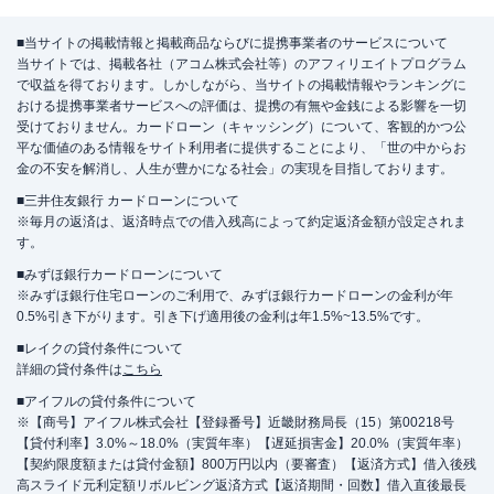
■当サイトの掲載情報と掲載商品ならびに提携事業者のサービスについて
当サイトでは、掲載各社（アコム株式会社等）のアフィリエイトプログラム
で収益を得ております。しかしながら、当サイトの掲載情報やランキングに
おける提携事業者サービスへの評価は、提携の有無や金銭による影響を一切
受けておりません。カードローン（キャッシング）について、客観的かつ公
平な価値のある情報をサイト利用者に提供することにより、「世の中からお
金の不安を解消し、人生が豊かになる社会」の実現を目指しております。
■三井住友銀行 カードローンについて
※毎月の返済は、返済時点での借入残高によって約定返済金額が設定されま
す。
■みずほ銀行カードローンについて
※みずほ銀行住宅ローンのご利用で、みずほ銀行カードローンの金利が年
0.5%引き下がります。引き下げ適用後の金利は年1.5%~13.5%です。
■レイクの貸付条件について
詳細の貸付条件は
こちら
■アイフルの貸付条件について
※【商号】アイフル株式会社【登録番号】近畿財務局長（15）第00218号
【貸付利率】3.0%～18.0%（実質年率）【遅延損害金】20.0%（実質年率）
【契約限度額または貸付金額】800万円以内（要審査）【返済方式】借入後残
高スライド元利定額リボルビング返済方式【返済期間・回数】借入直後最長