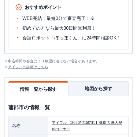
おすすめポイント
WEB完結！最短9分で審査完了！※
初めての方なら最大30日間無利息！
会話ロボット「ぽっぽくん」に24時間相談OK！
※
申込時間や審査により希望に沿えない場合があります。
※
アイフル
の詳細はこちら
地図から探す
情報一覧から探す
蒲郡市
の情報一覧
アイフル
【2026/4/15閉店】蒲郡店 無人契
名称
約コーナー