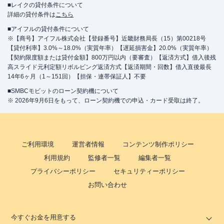
■レイクの貸付条件について
詳細の貸付条件は
こちら
■アイフルの貸付条件について
※【商号】アイフル株式会社【登録番号】近畿財務局長（15）第00218号
【貸付利率】3.0%～18.0%（実質年率）【遅延損害金】20.0%（実質年率）
【契約限度額または貸付金額】800万円以内（要審査）【返済方式】借入後残
高スライド元利定額リボルビング返済方式【返済期間・回数】借入直後最長
14年6ヶ月（1～151回）【担保・連帯保証人】不要
■SMBCモビットのローン契約機について
※ 2026年9月6日をもって、ローン契約機での申込・カード受取は終了。
ご利用環境
運営者情報
コンテンツ制作ポリシー
利用規約
監修者一覧
編集者一覧
プライバシーポリシー
セキュリティーポリシー
お問い合わせ
今すぐお金を用意する