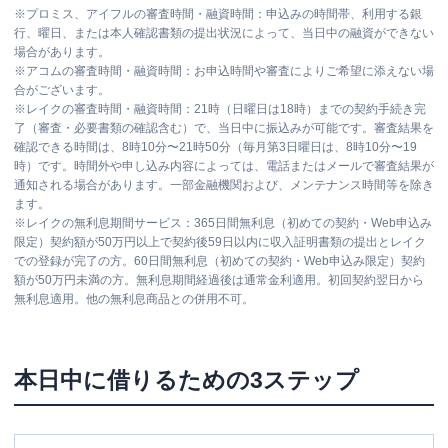
※
プロミス、アイフルの審査時間・融資時間：申込みの時間帯、利用する銀
行、曜日、または本人確認書類の提出状況によって、当日中の融資ができない
場合があります。
※
アコムの審査時間・融資時間：お申込時間や審査によりご希望に添えない場
合がございます。
※
レイクの審査時間・融資時間：21時（日曜日は18時）までの契約手続き完
了（審査・必要書類の確認含む）で、当日中に振込みが可能です。審査結果を
確認できる時間は、8時10分〜21時50分（毎月第3日曜日は、8時10分〜19
時）です。時間外や申し込み内容によっては、電話またはメールで審査結果が
通知される場合があります。一部金融機関および、メンテナンス時間等を除き
ます。
※
レイクの無利息期間サービス：365日間無利息（初めての契約・Web申込み
限定）契約額が50万円以上で契約後59日以内に収入証明書類の提出とレイク
での登録が完了の方。60日間無利息（初めての契約・Web申込み限定）契約
額が50万円未満の方。無利息期間経過後は通常金利適用。初回契約翌日から
無利息適用。他の無利息商品との併用不可。
本日中に借りるための3ステップ