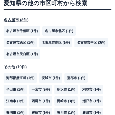
愛知県
の他の市区町村から検索
名古屋市
(
8
件)
名古屋市千種区
(
1
件)
名古屋市北区
(
1
件)
名古屋市緑区
(
1
件)
名古屋市南区
(
1
件)
名古屋市中区
(
3
件)
名古屋市天白区
(
1
件)
その他
(
19
件)
海部郡蟹江町
(
1
件)
安城市
(
1
件)
蒲郡市
(
1
件)
半田市
(
1
件)
一宮市
(
2
件)
稲沢市
(
1
件)
刈谷市
(
1
件)
江南市
(
1
件)
西尾市
(
1
件)
岡崎市
(
3
件)
瀬戸市
(
1
件)
豊明市
(
1
件)
豊橋市
(
1
件)
豊川市
(
1
件)
豊田市
(
1
件)