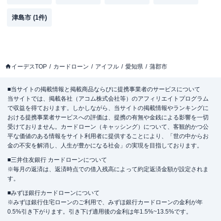
津島市
(
1
件)
イーデスTOP
カードローン
アイフル
愛知県
蒲郡市
■当サイトの掲載情報と掲載商品ならびに提携事業者のサービスについて
当サイトでは、掲載各社（アコム株式会社等）のアフィリエイトプログラム
で収益を得ております。しかしながら、当サイトの掲載情報やランキングに
おける提携事業者サービスへの評価は、提携の有無や金銭による影響を一切
受けておりません。カードローン（キャッシング）について、客観的かつ公
平な価値のある情報をサイト利用者に提供することにより、「世の中からお
金の不安を解消し、人生が豊かになる社会」の実現を目指しております。
■三井住友銀行 カードローンについて
※毎月の返済は、返済時点での借入残高によって約定返済金額が設定されま
す。
■みずほ銀行カードローンについて
※みずほ銀行住宅ローンのご利用で、みずほ銀行カードローンの金利が年
0.5%引き下がります。引き下げ適用後の金利は年1.5%~13.5%です。