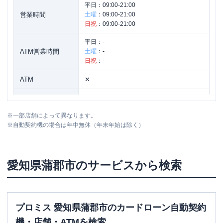
平日：
09:00-21:00
営業時間
土曜
：
09:00-21:00
日祝
：
09:00-21:00
平日：
-
ATM営業時間
土曜
：
-
日祝
：
-
ATM
✕
駐車場
〇
※
一部店舗によって異なります。
住所
愛知県蒲郡市竹谷町浜田１１－１
※
自動契約機の場合は年中無休（年末年始は除く）
愛知県
蒲郡市
のサービスから検索
プロミス 愛知県蒲郡市のカードローン自動契約
機・店舗・ATMを検索