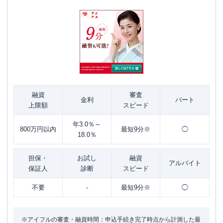
融資
審査
金利
パート
上限額
スピード
年3.0％～
800万円以内
最短9分※
◯
18.0％
担保・
お試し
融資
アルバイト
保証人
診断
スピード
不要
-
最短9分※
◯
※アイフルの審査・融資時間：申込手続き完了時点から計測した最