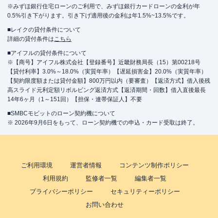
※みずほ銀行住宅ローンのご利用で、みずほ銀行カードローンの金利が年
0.5%引き下がります。引き下げ適用後の金利は年1.5%~13.5%です。
■レイクの貸付条件について
詳細の貸付条件は
こちら
■アイフルの貸付条件について
※【商号】アイフル株式会社【登録番号】近畿財務局長（15）第00218号
【貸付利率】3.0%～18.0%（実質年率）【遅延損害金】20.0%（実質年率）
【契約限度額または貸付金額】800万円以内（要審査）【返済方式】借入後残
高スライド元利定額リボルビング返済方式【返済期間・回数】借入直後最長
14年6ヶ月（1～151回）【担保・連帯保証人】不要
■SMBCモビットのローン契約機について
※ 2026年9月6日をもって、ローン契約機での申込・カード受取は終了。
ご利用環境
運営者情報
コンテンツ制作ポリシー
利用規約
監修者一覧
編集者一覧
プライバシーポリシー
セキュリティーポリシー
お問い合わせ