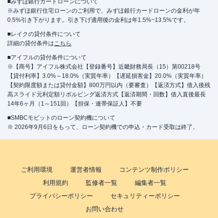
■みずほ銀行カードローンについて
※みずほ銀行住宅ローンのご利用で、みずほ銀行カードローンの金利が年
0.5%引き下がります。引き下げ適用後の金利は年1.5%~13.5%です。
■レイクの貸付条件について
詳細の貸付条件は
こちら
■アイフルの貸付条件について
※【商号】アイフル株式会社【登録番号】近畿財務局長（15）第00218号
【貸付利率】3.0%～18.0%（実質年率）【遅延損害金】20.0%（実質年率）
【契約限度額または貸付金額】800万円以内（要審査）【返済方式】借入後残
高スライド元利定額リボルビング返済方式【返済期間・回数】借入直後最長
14年6ヶ月（1～151回）【担保・連帯保証人】不要
■SMBCモビットのローン契約機について
※ 2026年9月6日をもって、ローン契約機での申込・カード受取は終了。
ご利用環境
運営者情報
コンテンツ制作ポリシー
利用規約
監修者一覧
編集者一覧
プライバシーポリシー
セキュリティーポリシー
お問い合わせ