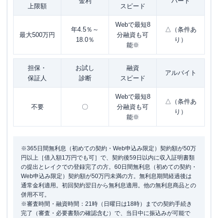
金利
パート
上限額
スピード
Webで最短8
年4.5％～
△（条件あ
最大500万円
分融資も可
18.0％
り）
能※
担保・
お試し
融資
アルバイト
保証人
診断
スピード
Webで最短8
△（条件あ
不要
〇
分融資も可
り）
能※
※365日間無利息（初めての契約・Web申込み限定）契約額が50万
円以上［借入額1万円でも可］で、契約後59日以内に収入証明書類
の提出とレイクでの登録完了の方。60日間無利息（初めての契約・
Web申込み限定）契約額が50万円未満の方。無利息期間経過後は
通常金利適用。初回契約翌日から無利息適用。他の無利息商品との
併用不可。
※審査時間・融資時間：21時（日曜日は18時）までの契約手続き
完了（審査・必要書類の確認含む）で、当日中に振込みが可能で