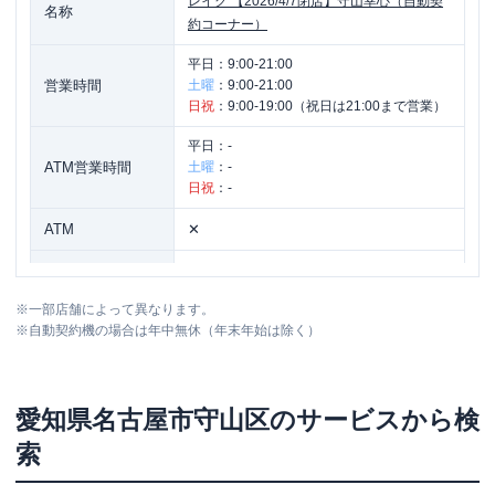
レイク
【2026/4/7閉店】守山幸心（自動契
名称
約コーナー）
平日：
9:00-21:00
営業時間
土曜
：
9:00-21:00
日祝
：
9:00-19:00（祝日は21:00まで営業）
平日：
-
ATM営業時間
土曜
：
-
日祝
：
-
ATM
✕
駐車場
〇
※
一部店舗によって異なります。
愛知県名古屋市守山区幸心3丁目216 セ
住所
※
自動契約機の場合は年中無休（年末年始は除く）
ジュールＨＩＲＯ1階
愛知県
名古屋市守山区
のサービスから検
索