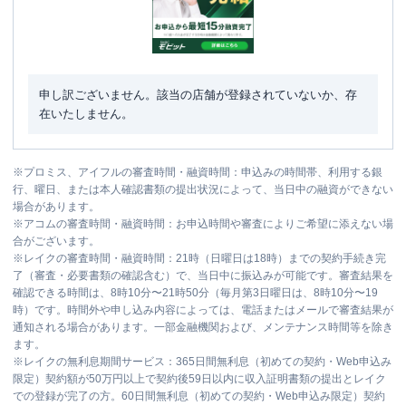
申し訳ございません。該当の店舗が登録されていないか、存
在いたしません。
※
プロミス、アイフルの審査時間・融資時間：申込みの時間帯、利用する銀
行、曜日、または本人確認書類の提出状況によって、当日中の融資ができない
場合があります。
※
アコムの審査時間・融資時間：お申込時間や審査によりご希望に添えない場
合がございます。
※
レイクの審査時間・融資時間：21時（日曜日は18時）までの契約手続き完
了（審査・必要書類の確認含む）で、当日中に振込みが可能です。審査結果を
確認できる時間は、8時10分〜21時50分（毎月第3日曜日は、8時10分〜19
時）です。時間外や申し込み内容によっては、電話またはメールで審査結果が
通知される場合があります。一部金融機関および、メンテナンス時間等を除き
ます。
※
レイクの無利息期間サービス：365日間無利息（初めての契約・Web申込み
限定）契約額が50万円以上で契約後59日以内に収入証明書類の提出とレイク
での登録が完了の方。60日間無利息（初めての契約・Web申込み限定）契約