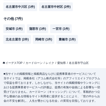
名古屋市中川区
(
1
件)
名古屋市中村区
(
2
件)
その他
(
7
件)
安城市
(
1
件)
蒲郡市
(
1
件)
一宮市
(
1
件)
北名古屋市
(
2
件)
岡崎市
(
1
件)
豊橋市
(
1
件)
イーデスTOP
カードローン
レイク
愛知県
名古屋市守山区
■当サイトの掲載情報と掲載商品ならびに提携事業者のサービスについて
当サイトでは、掲載各社（アコム株式会社等）のアフィリエイトプログラム
で収益を得ております。しかしながら、当サイトの掲載情報やランキングに
おける提携事業者サービスへの評価は、提携の有無や金銭による影響を一切
受けておりません。カードローン（キャッシング）について、客観的かつ公
平な価値のある情報をサイト利用者に提供することにより、「世の中からお
金の不安を解消し、人生が豊かになる社会」の実現を目指しております。