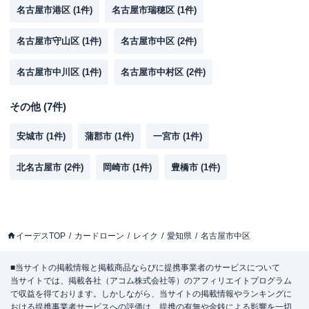
名古屋市港区
(
1
件)
名古屋市瑞穂区
(
1
件)
名古屋市守山区
(
1
件)
名古屋市中区
(
2
件)
名古屋市中川区
(
1
件)
名古屋市中村区
(
2
件)
その他
(
7
件)
安城市
(
1
件)
蒲郡市
(
1
件)
一宮市
(
1
件)
北名古屋市
(
2
件)
岡崎市
(
1
件)
豊橋市
(
1
件)
イーデスTOP
カードローン
レイク
愛知県
名古屋市中区
■当サイトの掲載情報と掲載商品ならびに提携事業者のサービスについて
当サイトでは、掲載各社（アコム株式会社等）のアフィリエイトプログラム
で収益を得ております。しかしながら、当サイトの掲載情報やランキングに
おける提携事業者サービスへの評価は、提携の有無や金銭による影響を一切