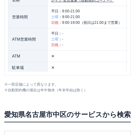
名称
レイク
名古屋栄（自動契約コーナー）
平日：
9:00-21:00
営業時間
土曜
：
9:00-21:00
日祝
：
9:00-19:00（祝日は21:00まで営業）
平日：
-
ATM営業時間
土曜
：
-
日祝
：
-
ATM
✕
駐車場
✕
愛知県名古屋市中区栄3丁目9番10号 三
住所
※
一部店舗によって異なります。
星ビル3階
※
自動契約機の場合は年中無休（年末年始は除く）
名称
レイク
金山（自動契約コーナー）
愛知県
名古屋市中区
のサービスから検索
平日：
9:00-21:00
営業時間
土曜
：
9:00-21:00
日祝
：
9:00-19:00（祝日は21:00まで営業）