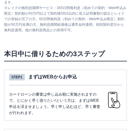
ます。
※
レイクの無利息期間サービス：365日間無利息（初めての契約・Web申込み
限定）契約額が50万円以上で契約後59日以内に収入証明書類の提出とレイク
での登録が完了の方。60日間無利息（初めての契約・Web申込み限定）契約
額が50万円未満の方。無利息期間経過後は通常金利適用。初回契約翌日から
無利息適用。他の無利息商品との併用不可。
本日中に借りるための3ステップ
まずはWEBからお申込
STEP1
カードローンの審査は申し込み順に実施されますの
で、とにかく早く借りたい!という方は、まずはWEB
申込を済ませましょう。早く申し込むほど、早く審査
が行われます。