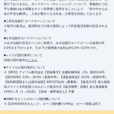
受けておりません。カードローン（キャッシング）について、客観的かつ公
平な価値のある情報をサイト利用者に提供することにより、「世の中からお
金の不安を解消し、人生が豊かになる社会」の実現を目指しております。
■三井住友銀行 カードローンについて
※毎月の返済は、返済時点での借入残高によって約定返済金額が設定されま
す。
■みずほ銀行カードローンについて
※みずほ銀行住宅ローンのご利用で、みずほ銀行カードローンの金利が年
0.5%引き下がります。引き下げ適用後の金利は年1.5%~13.5%です。
■レイクの貸付条件について
詳細の貸付条件は
こちら
■アイフルの貸付条件について
※【商号】アイフル株式会社【登録番号】近畿財務局長（15）第00218号
【貸付利率】3.0%～18.0%（実質年率）【遅延損害金】20.0%（実質年率）
【契約限度額または貸付金額】800万円以内（要審査）【返済方式】借入後残
高スライド元利定額リボルビング返済方式【返済期間・回数】借入直後最長
14年6ヶ月（1～151回）【担保・連帯保証人】不要
■SMBCモビットのローン契約機について
※ 2026年9月6日をもって、ローン契約機での申込・カード受取は終了。