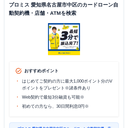
平日：
-
プロミス 愛知県名古屋市中区のカードローン自
ATM営業時間
土曜
：
-
動契約機・店舗・ATMを検索
日祝
：
-
ATM
✕
駐車場
✕
愛知県名古屋市中区金山4丁目6番22号
住所
金山コスモビル3階
おすすめポイント
はじめてご契約の方に最大1,000ポイント分のV
ポイントをプレゼント※諸条件あり
Web契約で最短3分融資も可能※
初めての方なら、30日間利息0円※