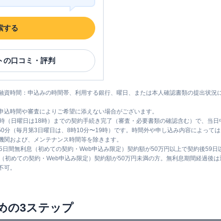
索する
ト
の口コミ・評判
融資時間：申込みの時間帯、利用する銀行、曜日、または本人確認書類の提出状況
申込時間や審査によりご希望に添えない場合がございます。
1時（日曜日は18時）までの契約手続き完了（審査・必要書類の確認含む）で、当
時50分（毎月第3日曜日は、8時10分〜19時）です。時間外や申し込み内容によっ
機関および、メンテナンス時間等を除きます。
5日間無利息（初めての契約・Web申込み限定）契約額が50万円以上で契約後59
息（初めての契約・Web申込み限定）契約額が50万円未満の方。無利息期間経過後
不可。
めの3ステップ