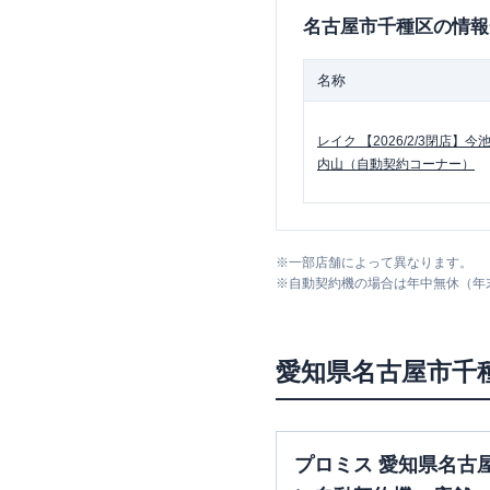
名古屋市千種区
の情報
名称
レイク
【2026/2/3閉店】今
内山（自動契約コーナー）
※
一部店舗によって異なります。
※
自動契約機の場合は年中無休（年
愛知県
名古屋市千
プロミス 愛知県名古