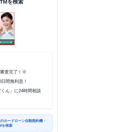
TMを検索
で審査完了！※
0日間無利息！
くん」に24時間相談
区のカードローン自動契約機・
Mを検索