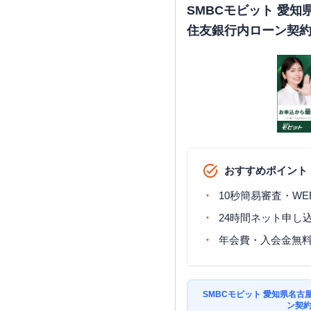
SMBCモビット 愛
住友銀行内ローン契
おすすめポイント
10秒簡易審査・WE
24時間ネット申し
年会費・入会金無
SMBCモビット 愛知県名
ン契