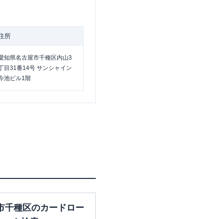
住所
愛知県名古屋市千種区内山3
丁目31番14号 サンシャイン
今池ビル1階
市千種区のカードロー