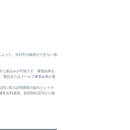
によって、当日中の融資ができない場
日中に振込みが可能です。審査結果を
ては、電話またはメールで審査結果が通
日以内に収入証明書類の提出とレイク
は通常金利適用。初回契約翌日から無