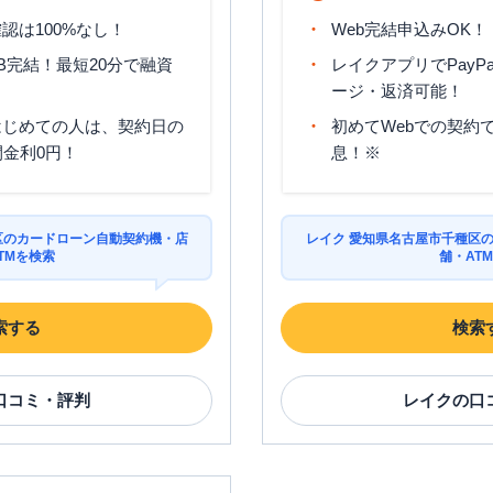
認は100%なし！
Web完結申込みOK！
B完結！最短20分で融資
レイクアプリでPayP
ージ・返済可能！
はじめての人は、契約日の
初めてWebでの契約で
間金利0円！
息！※
区のカードローン自動契約機・店
レイク 愛知県名古屋市千種区
TMを検索
舗・AT
索する
検索
口コミ・評判
レイク
の口