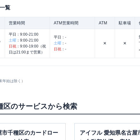
一覧
営業時間
ATM営業時間
ATM
駐車場
平日：
9:00-21:00
平日：
-
池
土曜
：
9:00-21:00
土曜
：
-
✕
✕
日祝
：
9:00-19:00（祝
日祝
：
-
日は21:00まで営業）
末年始は除く）
種区
のサービスから検索
屋市千種区のカードロー
アイフル 愛知県名古屋