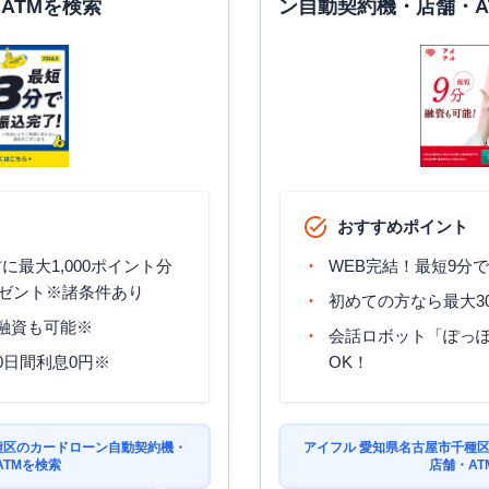
ATMを検索
ン自動契約機・店舗・A
おすすめポイント
最大1,000ポイント分
WEB完結！最短9分
ゼント※諸条件あり
初めての方なら最大3
分融資も可能※
会話ロボット「ぽっぽ
0日間利息0円※
OK！
種区のカードローン自動契約機・
アイフル 愛知県名古屋市千種
ATMを検索
店舗・AT