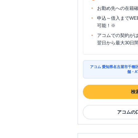
お勤め先への在籍確
申込～借入までWE
可能！※
アコムでの契約が
翌日から最大30日
アコム 愛知県名古屋市千種
舗・A
検
アコム
の