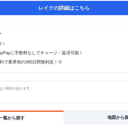
レイク
の詳細はこちら
ト
K！
ayPayに手数料なしでチャージ・返済可能！
契約で業界初の365日間無利息！※
ない場合があります。
地図から
一覧から探す