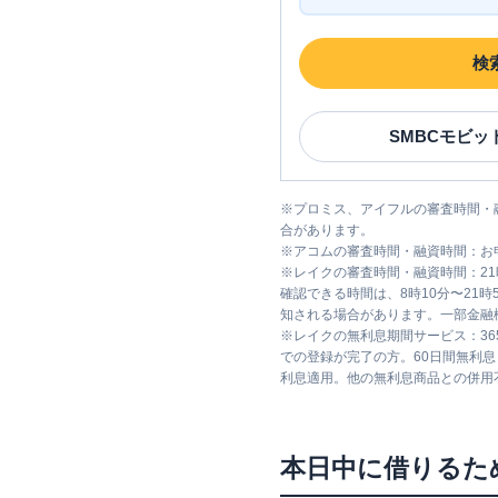
検
SMBCモビッ
※
プロミス、アイフルの審査時間・
合があります。
※
アコムの審査時間・融資時間：お
※
レイクの審査時間・融資時間：2
確認できる時間は、8時10分〜21
知される場合があります。一部金融
※
レイクの無利息期間サービス：36
での登録が完了の方。60日間無利
利息適用。他の無利息商品との併用
本日中に借りるた