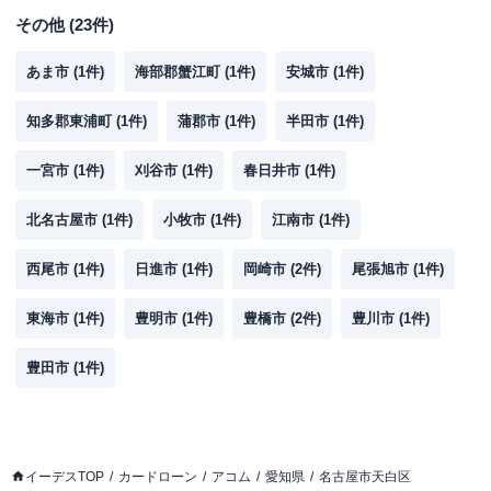
その他
(
23
件)
あま市
(
1
件)
海部郡蟹江町
(
1
件)
安城市
(
1
件)
知多郡東浦町
(
1
件)
蒲郡市
(
1
件)
半田市
(
1
件)
一宮市
(
1
件)
刈谷市
(
1
件)
春日井市
(
1
件)
北名古屋市
(
1
件)
小牧市
(
1
件)
江南市
(
1
件)
西尾市
(
1
件)
日進市
(
1
件)
岡崎市
(
2
件)
尾張旭市
(
1
件)
東海市
(
1
件)
豊明市
(
1
件)
豊橋市
(
2
件)
豊川市
(
1
件)
豊田市
(
1
件)
イーデスTOP
カードローン
アコム
愛知県
名古屋市天白区