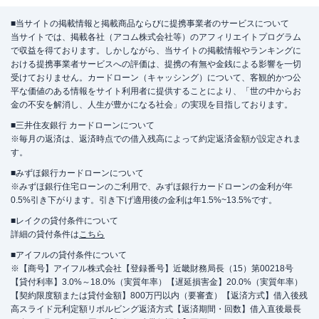
■当サイトの掲載情報と掲載商品ならびに提携事業者のサービスについて
当サイトでは、掲載各社（アコム株式会社等）のアフィリエイトプログラム
で収益を得ております。しかしながら、当サイトの掲載情報やランキングに
おける提携事業者サービスへの評価は、提携の有無や金銭による影響を一切
受けておりません。カードローン（キャッシング）について、客観的かつ公
平な価値のある情報をサイト利用者に提供することにより、「世の中からお
金の不安を解消し、人生が豊かになる社会」の実現を目指しております。
■三井住友銀行 カードローンについて
※毎月の返済は、返済時点での借入残高によって約定返済金額が設定されま
す。
■みずほ銀行カードローンについて
※みずほ銀行住宅ローンのご利用で、みずほ銀行カードローンの金利が年
0.5%引き下がります。引き下げ適用後の金利は年1.5%~13.5%です。
■レイクの貸付条件について
詳細の貸付条件は
こちら
■アイフルの貸付条件について
※【商号】アイフル株式会社【登録番号】近畿財務局長（15）第00218号
【貸付利率】3.0%～18.0%（実質年率）【遅延損害金】20.0%（実質年率）
【契約限度額または貸付金額】800万円以内（要審査）【返済方式】借入後残
高スライド元利定額リボルビング返済方式【返済期間・回数】借入直後最長