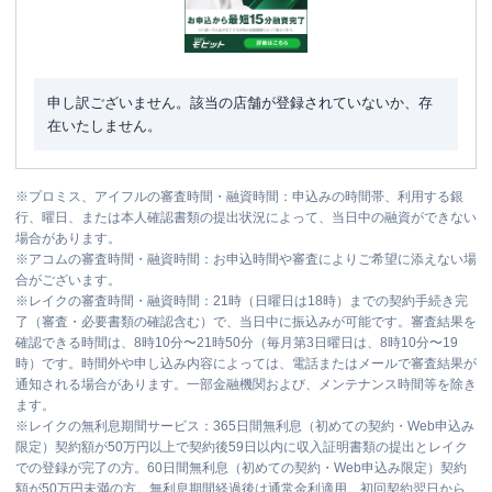
申し訳ございません。該当の店舗が登録されていないか、存
在いたしません。
※
プロミス、アイフルの審査時間・融資時間：申込みの時間帯、利用する銀
行、曜日、または本人確認書類の提出状況によって、当日中の融資ができない
場合があります。
※
アコムの審査時間・融資時間：お申込時間や審査によりご希望に添えない場
合がございます。
※
レイクの審査時間・融資時間：21時（日曜日は18時）までの契約手続き完
了（審査・必要書類の確認含む）で、当日中に振込みが可能です。審査結果を
確認できる時間は、8時10分〜21時50分（毎月第3日曜日は、8時10分〜19
時）です。時間外や申し込み内容によっては、電話またはメールで審査結果が
通知される場合があります。一部金融機関および、メンテナンス時間等を除き
ます。
※
レイクの無利息期間サービス：365日間無利息（初めての契約・Web申込み
限定）契約額が50万円以上で契約後59日以内に収入証明書類の提出とレイク
での登録が完了の方。60日間無利息（初めての契約・Web申込み限定）契約
額が50万円未満の方。無利息期間経過後は通常金利適用。初回契約翌日から