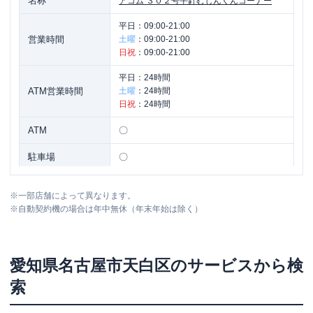
名称
アコム
３０２号平針むじんくんコーナー
平日：
09:00-21:00
営業時間
土曜
：
09:00-21:00
日祝
：
09:00-21:00
平日：
24時間
ATM営業時間
土曜
：
24時間
日祝
：
24時間
ATM
〇
駐車場
〇
愛知県名古屋市天白区中平１丁目２０
住所
※
一部店舗によって異なります。
８ ２Ｆ
※
自動契約機の場合は年中無休（年末年始は除く）
愛知県
名古屋市天白区
のサービスから検
索