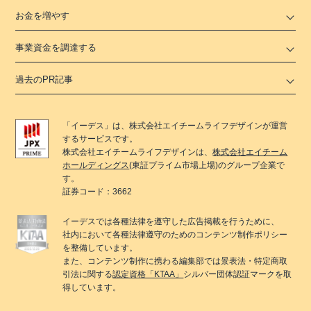
お金を増やす
事業資金を調達する
過去のPR記事
「
イーデス
」は、
株式会社エイチームライフデザイン
が運営
するサービスです。
株式会社エイチームライフデザイン
は、
株式会社エイチーム
ホールディングス
(東証プライム市場上場)のグループ企業で
す。
証券コード：3662
イーデス
では各種法律を遵守した広告掲載を行うために、
社内において各種法律遵守のためのコンテンツ制作ポリシー
を整備しています。
また、コンテンツ制作に携わる編集部では景表法・特定商取
引法に関する
認定資格「KTAA」
シルバー団体認証マークを取
得しています。