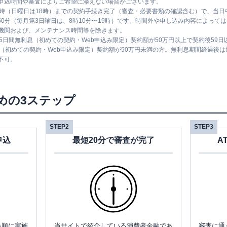
申込時間や審査によりご希望に添えない場合がございます。
1時（日曜日は18時）までの契約手続き完了（審査・必要書類の確認含む）で、当
時50分（毎月第3日曜日は、8時10分〜19時）です。時間外や申し込み内容によっ
機関および、メンテナンス時間等を除きます。
5日間無利息（初めての契約・Web申込み限定）契約額が50万円以上で契約後59
息（初めての契約・Web申込み限定）契約額が50万円未満の方。無利息期間経過後
不可。
めの3ステップ
STEP2
STEP3
申込
最短20分で審査が完了
A
み順に実施
当サイトで紹介している消費者金融であ
審査に通