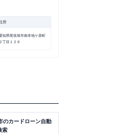
住所
愛知県尾張旭市南本地ケ原町
２丁目１２６
市のカードローン自動
検索