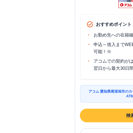
おすすめポイント
お勤め先への在籍確
申込～借入までWE
可能！※
アコムでの契約が
翌日から最大30日
アコム 愛知県尾張旭市の
AT
検