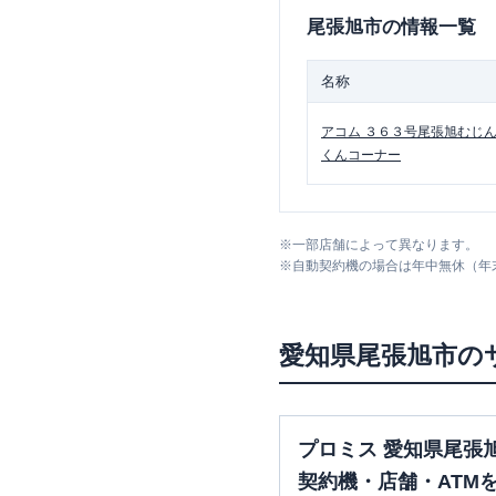
尾張旭市
の情報一覧
名称
アコム
３６３号尾張旭むじ
くんコーナー
※
一部店舗によって異なります。
※
自動契約機の場合は年中無休（年
愛知県
尾張旭市
の
プロミス 愛知県尾張
契約機・店舗・ATM