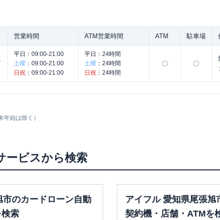
営業時間
ATM営業時間
ATM
駐車場
平日：
09:00-21:00
平日：
24時間
ん
土曜
：
09:00-21:00
土曜
：
24時間
〇
〇
日祝
：
09:00-21:00
日祝
：
24時間
末年始は除く）
サービスから検索
旭市のカードローン自動
アイフル 愛知県尾張旭
を検索
契約機・店舗・ATMを