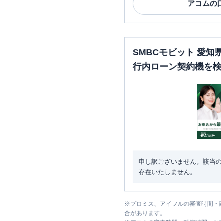
アコム
の
SMBCモビット 愛
行内ローン契約機を
申し訳ございません。該当
存在いたしません。
※
プロミス、アイフルの審査時間・
合があります。