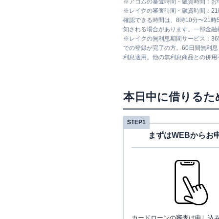
※
アコムの審査時間・融資時間：お
※
レイクの審査時間・融資時間：2
確認できる時間は、8時10分〜21
知される場合があります。一部金融
※
レイクの無利息期間サービス：36
での登録が完了の方。60日間無利
利息適用。他の無利息商品との併用
本日中に借りるた
STEP1
まずはWEBからお
カードローンの審査は申し込