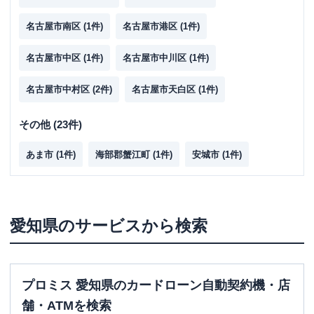
名古屋市南区
(
1
件)
名古屋市港区
(
1
件)
名古屋市中区
(
1
件)
名古屋市中川区
(
1
件)
名古屋市中村区
(
2
件)
名古屋市天白区
(
1
件)
その他
(
23
件)
あま市
(
1
件)
海部郡蟹江町
(
1
件)
安城市
(
1
件)
知多郡東浦町
(
1
件)
蒲郡市
(
1
件)
半田市
(
1
件)
一宮市
(
1
件)
刈谷市
(
1
件)
春日井市
(
1
件)
愛知県
のサービスから検索
北名古屋市
(
1
件)
小牧市
(
1
件)
江南市
(
1
件)
西尾市
(
1
件)
日進市
(
1
件)
岡崎市
(
2
件)
プロミス 愛知県のカードローン自動契約機・店
舗・ATMを検索
尾張旭市
(
1
件)
東海市
(
1
件)
豊明市
(
1
件)