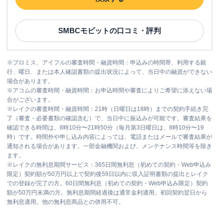
SMBCモビット
の口コミ・評判
※
プロミス、アイフルの審査時間・融資時間：申込みの時間帯、利用する銀
行、曜日、または本人確認書類の提出状況によって、当日中の融資ができない
場合があります。
※
アコムの審査時間・融資時間：お申込時間や審査によりご希望に添えない場
合がございます。
※
レイクの審査時間・融資時間：21時（日曜日は18時）までの契約手続き完
了（審査・必要書類の確認含む）で、当日中に振込みが可能です。審査結果を
確認できる時間は、8時10分〜21時50分（毎月第3日曜日は、8時10分〜19
時）です。時間外や申し込み内容によっては、電話またはメールで審査結果が
通知される場合があります。一部金融機関および、メンテナンス時間等を除き
ます。
※
レイクの無利息期間サービス：365日間無利息（初めての契約・Web申込み
限定）契約額が50万円以上で契約後59日以内に収入証明書類の提出とレイク
での登録が完了の方。60日間無利息（初めての契約・Web申込み限定）契約
額が50万円未満の方。無利息期間経過後は通常金利適用。初回契約翌日から
無利息適用。他の無利息商品との併用不可。