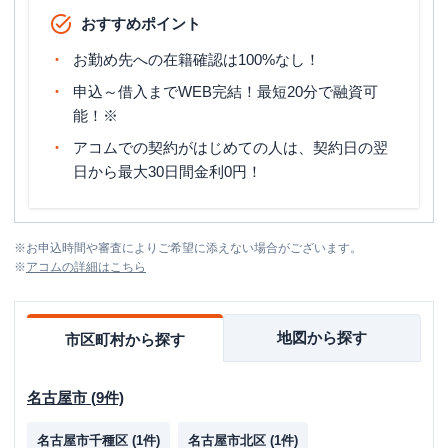
おすすめポイント
お勤め先への在籍確認は100%なし！
申込～借入までWEB完結！最短20分で融資可
能！※
アコムでの契約がはじめての人は、契約日の翌
日から最大30日間金利0円！
※
お申込時間や審査によりご希望に添えない場合がございます。
※
アコム
の詳細はこちら
地図から探す
市区町村から探す
名古屋市
(
9
件)
名古屋市千種区
(
1
件)
名古屋市北区
(
1
件)