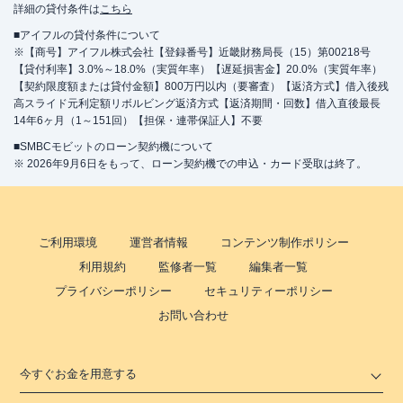
詳細の貸付条件は
こちら
■アイフルの貸付条件について
※【商号】アイフル株式会社【登録番号】近畿財務局長（15）第00218号
【貸付利率】3.0%～18.0%（実質年率）【遅延損害金】20.0%（実質年率）
【契約限度額または貸付金額】800万円以内（要審査）【返済方式】借入後残
高スライド元利定額リボルビング返済方式【返済期間・回数】借入直後最長
14年6ヶ月（1～151回）【担保・連帯保証人】不要
■SMBCモビットのローン契約機について
※ 2026年9月6日をもって、ローン契約機での申込・カード受取は終了。
ご利用環境
運営者情報
コンテンツ制作ポリシー
利用規約
監修者一覧
編集者一覧
プライバシーポリシー
セキュリティーポリシー
お問い合わせ
今すぐお金を用意する