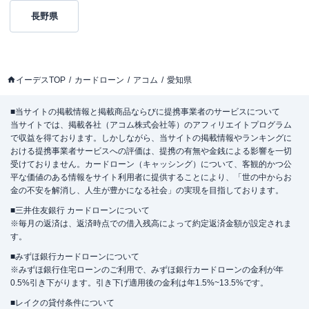
長野県
イーデスTOP
カードローン
アコム
愛知県
■当サイトの掲載情報と掲載商品ならびに提携事業者のサービスについて
当サイトでは、掲載各社（アコム株式会社等）のアフィリエイトプログラム
で収益を得ております。しかしながら、当サイトの掲載情報やランキングに
おける提携事業者サービスへの評価は、提携の有無や金銭による影響を一切
受けておりません。カードローン（キャッシング）について、客観的かつ公
平な価値のある情報をサイト利用者に提供することにより、「世の中からお
金の不安を解消し、人生が豊かになる社会」の実現を目指しております。
■三井住友銀行 カードローンについて
※毎月の返済は、返済時点での借入残高によって約定返済金額が設定されま
す。
■みずほ銀行カードローンについて
※みずほ銀行住宅ローンのご利用で、みずほ銀行カードローンの金利が年
0.5%引き下がります。引き下げ適用後の金利は年1.5%~13.5%です。
■レイクの貸付条件について