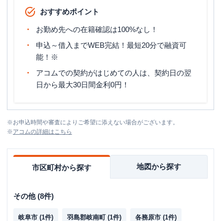
おすすめポイント
お勤め先への在籍確認は100%なし！
申込～借入までWEB完結！最短20分で融資可
能！※
アコムでの契約がはじめての人は、契約日の翌
日から最大30日間金利0円！
※
お申込時間や審査によりご希望に添えない場合がございます。
※
アコム
の詳細はこちら
地図から探す
市区町村から探す
その他
(
8
件)
岐阜市
(
1
件)
羽島郡岐南町
(
1
件)
各務原市
(
1
件)