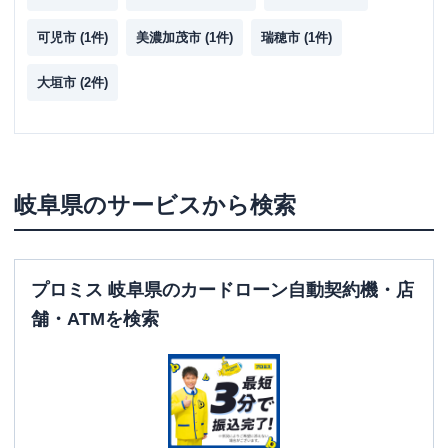
可児市
(
1
件)
美濃加茂市
(
1
件)
瑞穂市
(
1
件)
大垣市
(
2
件)
岐阜県
のサービスから検索
プロミス 岐阜県のカードローン自動契約機・店
舗・ATMを検索