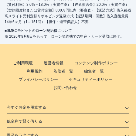
【貸付利率】3.0%～18.0%（実質年率）【遅延損害金】20.0%（実質年率）
【契約限度額または貸付金額】800万円以内（要審査）【返済方式】借入後残
高スライド元利定額リボルビング返済方式【返済期間・回数】借入直後最長
14年6ヶ月（1～151回）【担保・連帯保証人】不要
■SMBCモビットのローン契約機について
※ 2026年9月6日をもって、ローン契約機での申込・カード受取は終了。
ご利用環境
運営者情報
コンテンツ制作ポリシー
利用規約
監修者一覧
編集者一覧
プライバシーポリシー
セキュリティーポリシー
お問い合わせ
今すぐお金を用意する
低金利で賢く借りる
返済をラクにする