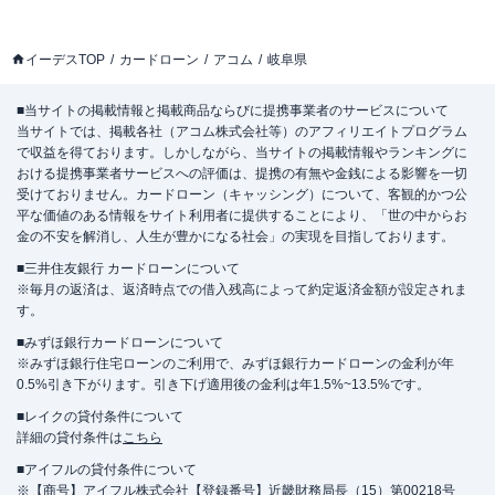
イーデスTOP
カードローン
アコム
岐阜県
■当サイトの掲載情報と掲載商品ならびに提携事業者のサービスについて
当サイトでは、掲載各社（アコム株式会社等）のアフィリエイトプログラム
で収益を得ております。しかしながら、当サイトの掲載情報やランキングに
おける提携事業者サービスへの評価は、提携の有無や金銭による影響を一切
受けておりません。カードローン（キャッシング）について、客観的かつ公
平な価値のある情報をサイト利用者に提供することにより、「世の中からお
金の不安を解消し、人生が豊かになる社会」の実現を目指しております。
■三井住友銀行 カードローンについて
※毎月の返済は、返済時点での借入残高によって約定返済金額が設定されま
す。
■みずほ銀行カードローンについて
※みずほ銀行住宅ローンのご利用で、みずほ銀行カードローンの金利が年
0.5%引き下がります。引き下げ適用後の金利は年1.5%~13.5%です。
■レイクの貸付条件について
詳細の貸付条件は
こちら
■アイフルの貸付条件について
※【商号】アイフル株式会社【登録番号】近畿財務局長（15）第00218号