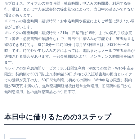
※
プロミス、アイフルの審査時間・融資時間：申込みの時間帯、利用する銀
行、曜日、または本人確認書類の提出状況によって、当日中の融資ができない
場合があります。
※
アコムの審査時間・融資時間：お申込時間や審査によりご希望に添えない場
合がございます。
※
レイクの審査時間・融資時間：21時（日曜日は18時）までの契約手続き完
了（審査・必要書類の確認含む）で、当日中に振込みが可能です。審査結果を
確認できる時間は、8時10分〜21時50分（毎月第3日曜日は、8時10分〜19
時）です。時間外や申し込み内容によっては、電話またはメールで審査結果が
通知される場合があります。一部金融機関および、メンテナンス時間等を除き
ます。
※
レイクの無利息期間サービス：365日間無利息（初めての契約・Web申込み
限定）契約額が50万円以上で契約後59日以内に収入証明書類の提出とレイク
での登録が完了の方。60日間無利息（初めての契約・Web申込み限定）契約
額が50万円未満の方。無利息期間経過後は通常金利適用。初回契約翌日から
無利息適用。他の無利息商品との併用不可。
本日中に借りるための3ステップ