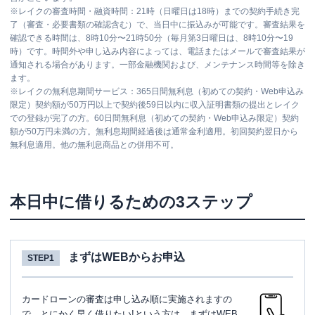
※
レイクの審査時間・融資時間：21時（日曜日は18時）までの契約手続き完
了（審査・必要書類の確認含む）で、当日中に振込みが可能です。審査結果を
確認できる時間は、8時10分〜21時50分（毎月第3日曜日は、8時10分〜19
時）です。時間外や申し込み内容によっては、電話またはメールで審査結果が
通知される場合があります。一部金融機関および、メンテナンス時間等を除き
ます。
※
レイクの無利息期間サービス：365日間無利息（初めての契約・Web申込み
限定）契約額が50万円以上で契約後59日以内に収入証明書類の提出とレイク
での登録が完了の方。60日間無利息（初めての契約・Web申込み限定）契約
額が50万円未満の方。無利息期間経過後は通常金利適用。初回契約翌日から
無利息適用。他の無利息商品との併用不可。
本日中に借りるための3ステップ
まずはWEBからお申込
STEP1
カードローンの審査は申し込み順に実施されますの
で、とにかく早く借りたい!という方は、まずはWEB