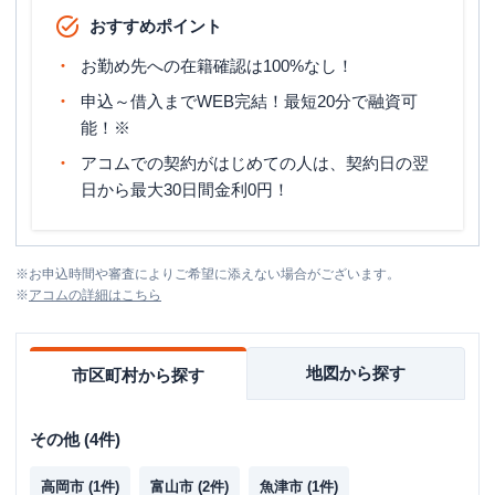
おすすめポイント
お勤め先への在籍確認は100%なし！
申込～借入までWEB完結！最短20分で融資可
能！※
アコムでの契約がはじめての人は、契約日の翌
日から最大30日間金利0円！
※
お申込時間や審査によりご希望に添えない場合がございます。
※
アコム
の詳細はこちら
地図から探す
市区町村から探す
その他
(
4
件)
高岡市
(
1
件)
富山市
(
2
件)
魚津市
(
1
件)