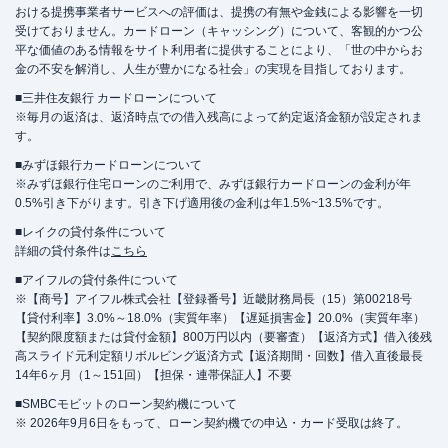
おける提携事業者サービスへの評価は、提携の有無や金銭による影響を一切
受けておりません。カードローン（キャッシング）について、客観的かつ公
平な価値のある情報をサイト利用者に提供することにより、「世の中からお
金の不安を解消し、人生が豊かになる社会」の実現を目指しております。
■三井住友銀行 カードローンについて
※毎月の返済は、返済時点での借入残高によって約定返済金額が設定されま
す。
■みずほ銀行カードローンについて
※みずほ銀行住宅ローンのご利用で、みずほ銀行カードローンの金利が年
0.5%引き下がります。引き下げ適用後の金利は年1.5%~13.5%です。
■レイクの貸付条件について
詳細の貸付条件は
こちら
■アイフルの貸付条件について
※【商号】アイフル株式会社【登録番号】近畿財務局長（15）第00218号
【貸付利率】3.0%～18.0%（実質年率）【遅延損害金】20.0%（実質年率）
【契約限度額または貸付金額】800万円以内（要審査）【返済方式】借入後残
高スライド元利定額リボルビング返済方式【返済期間・回数】借入直後最長
14年6ヶ月（1～151回）【担保・連帯保証人】不要
■SMBCモビットのローン契約機について
※ 2026年9月6日をもって、ローン契約機での申込・カード受取は終了。