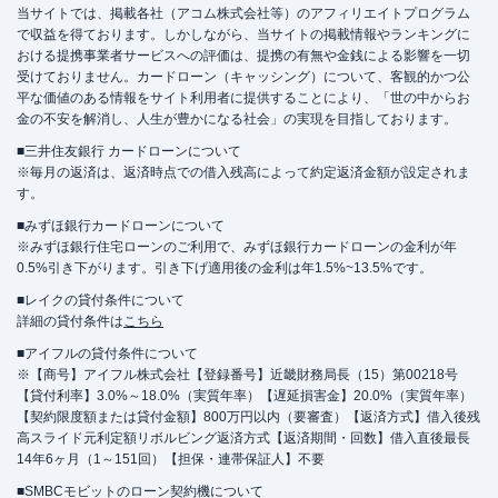
当サイトでは、掲載各社（アコム株式会社等）のアフィリエイトプログラム
で収益を得ております。しかしながら、当サイトの掲載情報やランキングに
おける提携事業者サービスへの評価は、提携の有無や金銭による影響を一切
受けておりません。カードローン（キャッシング）について、客観的かつ公
平な価値のある情報をサイト利用者に提供することにより、「世の中からお
金の不安を解消し、人生が豊かになる社会」の実現を目指しております。
■三井住友銀行 カードローンについて
※毎月の返済は、返済時点での借入残高によって約定返済金額が設定されま
す。
■みずほ銀行カードローンについて
※みずほ銀行住宅ローンのご利用で、みずほ銀行カードローンの金利が年
0.5%引き下がります。引き下げ適用後の金利は年1.5%~13.5%です。
■レイクの貸付条件について
詳細の貸付条件は
こちら
■アイフルの貸付条件について
※【商号】アイフル株式会社【登録番号】近畿財務局長（15）第00218号
【貸付利率】3.0%～18.0%（実質年率）【遅延損害金】20.0%（実質年率）
【契約限度額または貸付金額】800万円以内（要審査）【返済方式】借入後残
高スライド元利定額リボルビング返済方式【返済期間・回数】借入直後最長
14年6ヶ月（1～151回）【担保・連帯保証人】不要
■SMBCモビットのローン契約機について