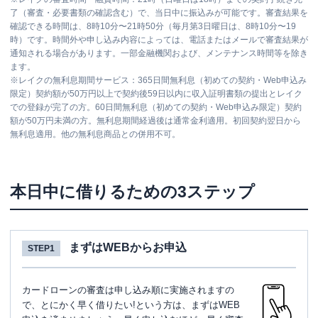
了（審査・必要書類の確認含む）で、当日中に振込みが可能です。審査結果を
確認できる時間は、8時10分〜21時50分（毎月第3日曜日は、8時10分〜19
時）です。時間外や申し込み内容によっては、電話またはメールで審査結果が
通知される場合があります。一部金融機関および、メンテナンス時間等を除き
ます。
※
レイクの無利息期間サービス：365日間無利息（初めての契約・Web申込み
限定）契約額が50万円以上で契約後59日以内に収入証明書類の提出とレイク
での登録が完了の方。60日間無利息（初めての契約・Web申込み限定）契約
額が50万円未満の方。無利息期間経過後は通常金利適用。初回契約翌日から
無利息適用。他の無利息商品との併用不可。
本日中に借りるための3ステップ
まずはWEBからお申込
STEP1
カードローンの審査は申し込み順に実施されますの
で、とにかく早く借りたい!という方は、まずはWEB