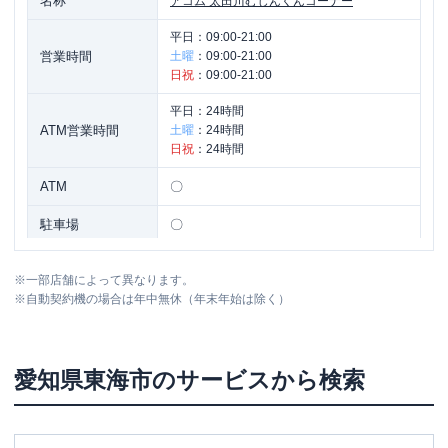
名称
アコム
太田川むじんくんコーナー
平日：
09:00-21:00
営業時間
土曜
：
09:00-21:00
日祝
：
09:00-21:00
平日：
24時間
ATM営業時間
土曜
：
24時間
日祝
：
24時間
ATM
〇
駐車場
〇
愛知県東海市大田町後田212-1太田川ビ
住所
※
一部店舗によって異なります。
ル1Ｆ
※
自動契約機の場合は年中無休（年末年始は除く）
愛知県
東海市
のサービスから検索