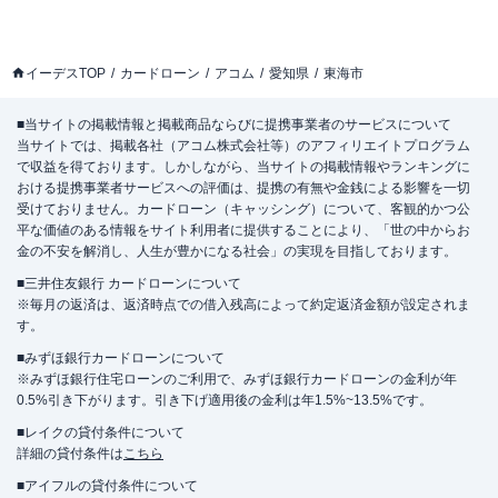
イーデスTOP
カードローン
アコム
愛知県
東海市
■当サイトの掲載情報と掲載商品ならびに提携事業者のサービスについて
当サイトでは、掲載各社（アコム株式会社等）のアフィリエイトプログラム
で収益を得ております。しかしながら、当サイトの掲載情報やランキングに
おける提携事業者サービスへの評価は、提携の有無や金銭による影響を一切
受けておりません。カードローン（キャッシング）について、客観的かつ公
平な価値のある情報をサイト利用者に提供することにより、「世の中からお
金の不安を解消し、人生が豊かになる社会」の実現を目指しております。
■三井住友銀行 カードローンについて
※毎月の返済は、返済時点での借入残高によって約定返済金額が設定されま
す。
■みずほ銀行カードローンについて
※みずほ銀行住宅ローンのご利用で、みずほ銀行カードローンの金利が年
0.5%引き下がります。引き下げ適用後の金利は年1.5%~13.5%です。
■レイクの貸付条件について
詳細の貸付条件は
こちら
■アイフルの貸付条件について