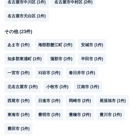
名古屋市中川区
(
1
件)
名古屋市中村区
(
2
件)
名古屋市天白区
(
1
件)
その他
(
23
件)
あま市
(
1
件)
海部郡蟹江町
(
1
件)
安城市
(
1
件)
知多郡東浦町
(
1
件)
蒲郡市
(
1
件)
半田市
(
1
件)
一宮市
(
1
件)
刈谷市
(
1
件)
春日井市
(
1
件)
北名古屋市
(
1
件)
小牧市
(
1
件)
江南市
(
1
件)
西尾市
(
1
件)
日進市
(
1
件)
岡崎市
(
2
件)
尾張旭市
(
1
件)
東海市
(
1
件)
豊明市
(
1
件)
豊橋市
(
2
件)
豊川市
(
1
件)
豊田市
(
1
件)