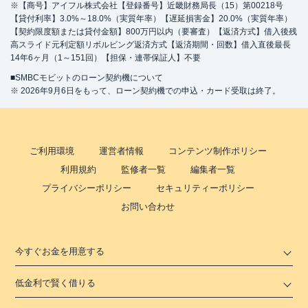
※【商号】アイフル株式会社【登録番号】近畿財務局長（15）第00218号
【貸付利率】3.0%～18.0%（実質年率）【遅延損害金】20.0%（実質年率）
【契約限度額または貸付金額】800万円以内（要審査）【返済方式】借入後残
高スライド元利定額リボルビング返済方式【返済期間・回数】借入直後最長
14年6ヶ月（1～151回）【担保・連帯保証人】不要
■SMBCモビットのローン契約機について
※ 2026年9月6日をもって、ローン契約機での申込・カード受取は終了。
ご利用環境
運営者情報
コンテンツ制作ポリシー
利用規約
監修者一覧
編集者一覧
プライバシーポリシー
セキュリティーポリシー
お問い合わせ
今すぐお金を用意する
低金利で賢く借りる