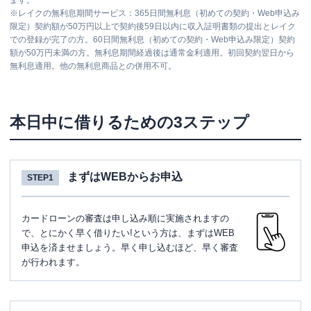
ます。
※
レイクの無利息期間サービス：365日間無利息（初めての契約・Web申込み
限定）契約額が50万円以上で契約後59日以内に収入証明書類の提出とレイク
での登録が完了の方。60日間無利息（初めての契約・Web申込み限定）契約
額が50万円未満の方。無利息期間経過後は通常金利適用。初回契約翌日から
無利息適用。他の無利息商品との併用不可。
本日中に借りるための3ステップ
まずはWEBからお申込
STEP1
カードローンの審査は申し込み順に実施されますの
で、とにかく早く借りたい!という方は、まずはWEB
申込を済ませましょう。早く申し込むほど、早く審査
が行われます。