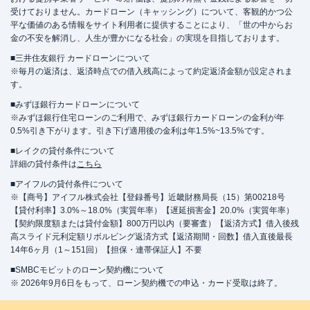
受けておりません。カードローン（キャッシング）について、客観的かつ公
平な価値のある情報をサイト利用者に提供することにより、「世の中からお
金の不安を解消し、人生が豊かになる社会」の実現を目指しております。
■三井住友銀行 カードローンについて
※毎月の返済は、返済時点での借入残高によって約定返済金額が設定されま
す。
■みずほ銀行カードローンについて
※みずほ銀行住宅ローンのご利用で、みずほ銀行カードローンの金利が年
0.5%引き下がります。引き下げ適用後の金利は年1.5%~13.5%です。
■レイクの貸付条件について
詳細の貸付条件は
こちら
■アイフルの貸付条件について
※【商号】アイフル株式会社【登録番号】近畿財務局長（15）第00218号
【貸付利率】3.0%～18.0%（実質年率）【遅延損害金】20.0%（実質年率）
【契約限度額または貸付金額】800万円以内（要審査）【返済方式】借入後残
高スライド元利定額リボルビング返済方式【返済期間・回数】借入直後最長
14年6ヶ月（1～151回）【担保・連帯保証人】不要
■SMBCモビットのローン契約機について
※ 2026年9月6日をもって、ローン契約機での申込・カード受取は終了。