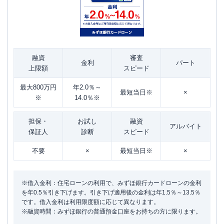
融資
審査
金利
パート
上限額
スピード
最大800万円
年2.0％～
最短当日※
×
※
14.0％※
担保・
お試し
融資
アルバイト
保証人
診断
スピード
不要
×
最短当日※
×
※借入金利：住宅ローンの利用で、みずほ銀行カードローンの金利
を年0.5％引き下げます。引き下げ適用後の金利は年1.5％～13.5％
です。借入金利は利用限度額に応じて異なります。
※融資時間：みずほ銀行の普通預金口座をお持ちの方に限ります。