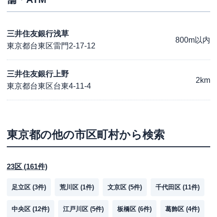
三井住友銀行浅草
800m以内
東京都台東区雷門2-17-12
三井住友銀行上野
2km
東京都台東区台東4-11-4
東京都
の他の市区町村から検索
23区
(
161
件)
足立区
(
3
件)
荒川区
(
1
件)
文京区
(
5
件)
千代田区
(
11
件)
中央区
(
12
件)
江戸川区
(
5
件)
板橋区
(
6
件)
葛飾区
(
4
件)