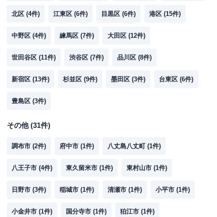
北区
(
4
件)
江東区
(
6
件)
目黒区
(
6
件)
港区
(
15
件)
中野区
(
4
件)
練馬区
(
7
件)
大田区
(
12
件)
世田谷区
(
11
件)
渋谷区
(
7
件)
品川区
(
8
件)
新宿区
(
13
件)
杉並区
(
9
件)
墨田区
(
3
件)
台東区
(
6
件)
豊島区
(
3
件)
その他
(
31
件)
調布市
(
2
件)
府中市
(
1
件)
八丈島八丈町
(
1
件)
八王子市
(
4
件)
東久留米市
(
1
件)
東村山市
(
1
件)
日野市
(
3
件)
稲城市
(
1
件)
清瀬市
(
1
件)
小平市
(
1
件)
小金井市
(
1
件)
国分寺市
(
1
件)
狛江市
(
1
件)