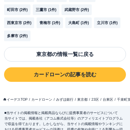
町田市
(
2
件)
三鷹市
(
1
件)
武蔵野市
(
2
件)
西東京市
(
2
件)
青梅市
(
1
件)
大島町
(
1
件)
立川市
(
1
件)
多摩市
(
2
件)
東京都
の情報一覧に戻る
カードローン
の記事を読む
イーデスTOP
カードローン
みずほ銀行
東京都
23区
台東区
千束町
■当サイトの掲載情報と掲載商品ならびに提携事業者のサービスについて
当サイトでは、掲載各社（アコム株式会社等）のアフィリエイトプログラム
で収益を得ております。しかしながら、当サイトの掲載情報やランキングに
おける提携事業者サービスへの評価は、提携の有無や金銭による影響を一切