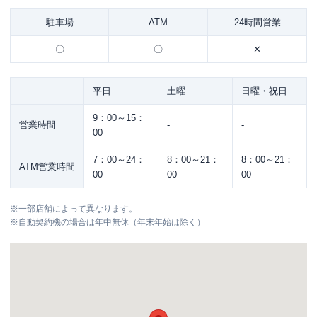
駐車場
ATM
24時間営業
〇
〇
✕
平日
土曜
日曜・祝日
9：00～15：
営業時間
-
-
00
7：00～24：
8：00～21：
8：00～21：
ATM営業時間
00
00
00
※
一部店舗によって異なります。
※
自動契約機の場合は年中無休（年末年始は除く）