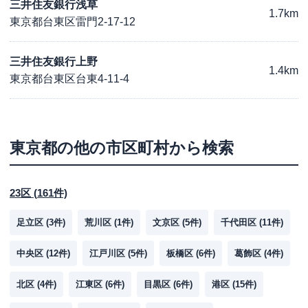
三井住友銀行浅草
1.7km
東京都台東区雷門2-17-12
三井住友銀行上野
1.4km
東京都台東区台東4-11-4
東京都
の他の市区町村から検索
23区
(
161
件)
足立区
(
3
件)
荒川区
(
1
件)
文京区
(
5
件)
千代田区
(
11
件)
中央区
(
12
件)
江戸川区
(
5
件)
板橋区
(
6
件)
葛飾区
(
4
件)
北区
(
4
件)
江東区
(
6
件)
目黒区
(
6
件)
港区
(
15
件)