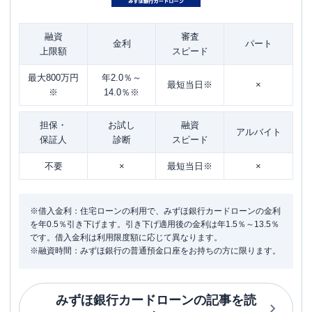
融資
審査
金利
パート
上限額
スピード
最大800万円
年2.0％～
最短当日※
×
※
14.0％※
担保・
お試し
融資
アルバイト
保証人
診断
スピード
不要
×
最短当日※
×
※借入金利：住宅ローンの利用で、みずほ銀行カードローンの金利
を年0.5％引き下げます。引き下げ適用後の金利は年1.5％～13.5％
です。借入金利は利用限度額に応じて異なります。
※融資時間：みずほ銀行の普通預金口座をお持ちの方に限ります。
みずほ銀行カードローン
の記事を読