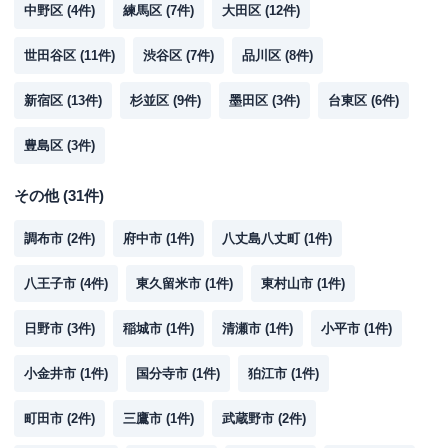
中野区
(
4
件)
練馬区
(
7
件)
大田区
(
12
件)
世田谷区
(
11
件)
渋谷区
(
7
件)
品川区
(
8
件)
新宿区
(
13
件)
杉並区
(
9
件)
墨田区
(
3
件)
台東区
(
6
件)
豊島区
(
3
件)
その他
(
31
件)
調布市
(
2
件)
府中市
(
1
件)
八丈島八丈町
(
1
件)
八王子市
(
4
件)
東久留米市
(
1
件)
東村山市
(
1
件)
日野市
(
3
件)
稲城市
(
1
件)
清瀬市
(
1
件)
小平市
(
1
件)
小金井市
(
1
件)
国分寺市
(
1
件)
狛江市
(
1
件)
町田市
(
2
件)
三鷹市
(
1
件)
武蔵野市
(
2
件)