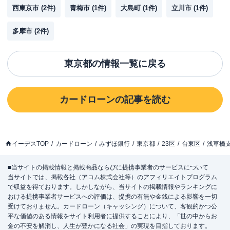
西東京市
(
2
件)
青梅市
(
1
件)
大島町
(
1
件)
立川市
(
1
件)
多摩市
(
2
件)
東京都
の情報一覧に戻る
カードローン
の記事を読む
イーデスTOP
カードローン
みずほ銀行
東京都
23区
台東区
浅草橋
■当サイトの掲載情報と掲載商品ならびに提携事業者のサービスについて
当サイトでは、掲載各社（アコム株式会社等）のアフィリエイトプログラム
で収益を得ております。しかしながら、当サイトの掲載情報やランキングに
おける提携事業者サービスへの評価は、提携の有無や金銭による影響を一切
受けておりません。カードローン（キャッシング）について、客観的かつ公
平な価値のある情報をサイト利用者に提供することにより、「世の中からお
金の不安を解消し、人生が豊かになる社会」の実現を目指しております。