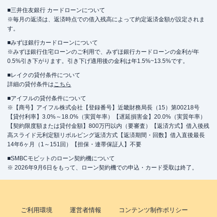
■三井住友銀行 カードローンについて
※毎月の返済は、返済時点での借入残高によって約定返済金額が設定されま
す。
■みずほ銀行カードローンについて
※みずほ銀行住宅ローンのご利用で、みずほ銀行カードローンの金利が年
0.5%引き下がります。引き下げ適用後の金利は年1.5%~13.5%です。
■レイクの貸付条件について
詳細の貸付条件は
こちら
■アイフルの貸付条件について
※【商号】アイフル株式会社【登録番号】近畿財務局長（15）第00218号
【貸付利率】3.0%～18.0%（実質年率）【遅延損害金】20.0%（実質年率）
【契約限度額または貸付金額】800万円以内（要審査）【返済方式】借入後残
高スライド元利定額リボルビング返済方式【返済期間・回数】借入直後最長
14年6ヶ月（1～151回）【担保・連帯保証人】不要
■SMBCモビットのローン契約機について
※ 2026年9月6日をもって、ローン契約機での申込・カード受取は終了。
ご利用環境
運営者情報
コンテンツ制作ポリシー