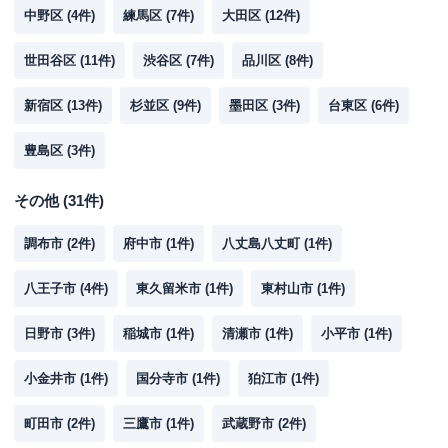
中野区
(
4
件)
練馬区
(
7
件)
大田区
(
12
件)
世田谷区
(
11
件)
渋谷区
(
7
件)
品川区
(
8
件)
新宿区
(
13
件)
杉並区
(
9
件)
墨田区
(
3
件)
台東区
(
6
件)
豊島区
(
3
件)
その他
(
31
件)
調布市
(
2
件)
府中市
(
1
件)
八丈島八丈町
(
1
件)
八王子市
(
4
件)
東久留米市
(
1
件)
東村山市
(
1
件)
日野市
(
3
件)
稲城市
(
1
件)
清瀬市
(
1
件)
小平市
(
1
件)
小金井市
(
1
件)
国分寺市
(
1
件)
狛江市
(
1
件)
町田市
(
2
件)
三鷹市
(
1
件)
武蔵野市
(
2
件)