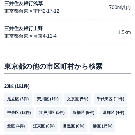
三井住友銀行浅草
700m以内
東京都台東区雷門2-17-12
三井住友銀行上野
1.5km
東京都台東区台東4-11-4
東京都
の他の市区町村から検索
23区
(
161
件)
足立区
(
3
件)
荒川区
(
1
件)
文京区
(
5
件)
千代田区
(
11
件)
中央区
(
12
件)
江戸川区
(
5
件)
板橋区
(
6
件)
葛飾区
(
4
件)
北区
(
4
件)
江東区
(
6
件)
目黒区
(
6
件)
港区
(
15
件)