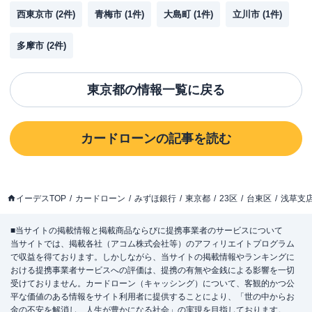
西東京市
(
2
件)
青梅市
(
1
件)
大島町
(
1
件)
立川市
(
1
件)
多摩市
(
2
件)
東京都
の情報一覧に戻る
カードローン
の記事を読む
イーデスTOP
カードローン
みずほ銀行
東京都
23区
台東区
浅草支
■当サイトの掲載情報と掲載商品ならびに提携事業者のサービスについて
当サイトでは、掲載各社（アコム株式会社等）のアフィリエイトプログラム
で収益を得ております。しかしながら、当サイトの掲載情報やランキングに
おける提携事業者サービスへの評価は、提携の有無や金銭による影響を一切
受けておりません。カードローン（キャッシング）について、客観的かつ公
平な価値のある情報をサイト利用者に提供することにより、「世の中からお
金の不安を解消し、人生が豊かになる社会」の実現を目指しております。