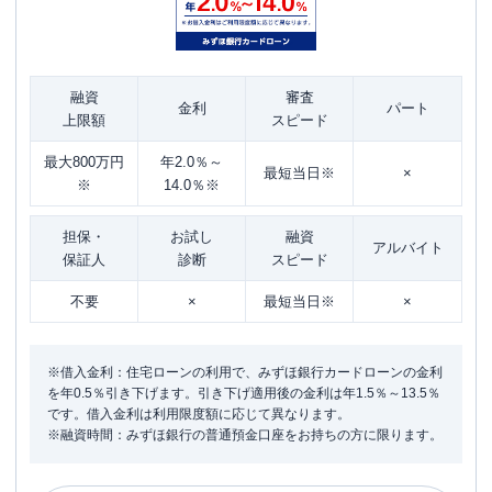
融資
審査
金利
パート
上限額
スピード
最大800万円
年2.0％～
最短当日※
×
※
14.0％※
担保・
お試し
融資
アルバイト
保証人
診断
スピード
不要
×
最短当日※
×
※借入金利：住宅ローンの利用で、みずほ銀行カードローンの金利
を年0.5％引き下げます。引き下げ適用後の金利は年1.5％～13.5％
です。借入金利は利用限度額に応じて異なります。
※融資時間：みずほ銀行の普通預金口座をお持ちの方に限ります。