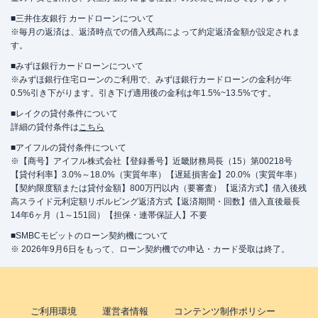
■三井住友銀行 カードローンについて
※毎月の返済は、返済時点での借入残高によって約定返済金額が設定されま
す。
■みずほ銀行カードローンについて
※みずほ銀行住宅ローンのご利用で、みずほ銀行カードローンの金利が年
0.5%引き下がります。引き下げ適用後の金利は年1.5%~13.5%です。
■レイクの貸付条件について
詳細の貸付条件は
こちら
■アイフルの貸付条件について
※【商号】アイフル株式会社【登録番号】近畿財務局長（15）第00218号
【貸付利率】3.0%～18.0%（実質年率）【遅延損害金】20.0%（実質年率）
【契約限度額または貸付金額】800万円以内（要審査）【返済方式】借入後残
高スライド元利定額リボルビング返済方式【返済期間・回数】借入直後最長
14年6ヶ月（1～151回）【担保・連帯保証人】不要
■SMBCモビットのローン契約機について
※ 2026年9月6日をもって、ローン契約機での申込・カード受取は終了。
ご利用環境
運営者情報
コンテンツ制作ポリシー