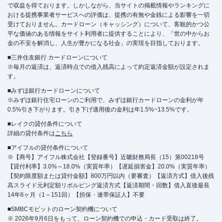
で収益を得ております。しかしながら、当サイトの掲載情報やランキングに
おける提携事業者サービスへの評価は、提携の有無や金銭による影響を一切
受けておりません。カードローン（キャッシング）について、客観的かつ公
平な価値のある情報をサイト利用者に提供することにより、「世の中からお
金の不安を解消し、人生が豊かになる社会」の実現を目指しております。
■三井住友銀行 カードローンについて
※毎月の返済は、返済時点での借入残高によって約定返済金額が設定されま
す。
■みずほ銀行カードローンについて
※みずほ銀行住宅ローンのご利用で、みずほ銀行カードローンの金利が年
0.5%引き下がります。引き下げ適用後の金利は年1.5%~13.5%です。
■レイクの貸付条件について
詳細の貸付条件は
こちら
■アイフルの貸付条件について
※【商号】アイフル株式会社【登録番号】近畿財務局長（15）第00218号
【貸付利率】3.0%～18.0%（実質年率）【遅延損害金】20.0%（実質年率）
【契約限度額または貸付金額】800万円以内（要審査）【返済方式】借入後残
高スライド元利定額リボルビング返済方式【返済期間・回数】借入直後最長
14年6ヶ月（1～151回）【担保・連帯保証人】不要
■SMBCモビットのローン契約機について
※ 2026年9月6日をもって、ローン契約機での申込・カード受取は終了。