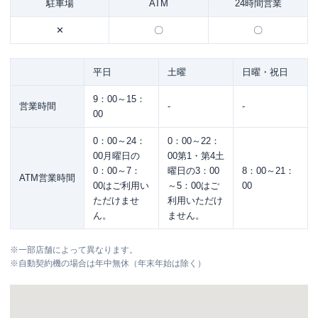
駐車場
ATM
24時間営業
✕
〇
〇
平日
土曜
日曜・祝日
9：00～15：
営業時間
-
-
00
0：00～24：
0：00～22：
00月曜日の
00第1・第4土
0：00～7：
曜日の3：00
8：00～21：
ATM営業時間
00はご利用い
～5：00はご
00
ただけませ
利用いただけ
ん。
ません。
※
一部店舗によって異なります。
※
自動契約機の場合は年中無休（年末年始は除く）