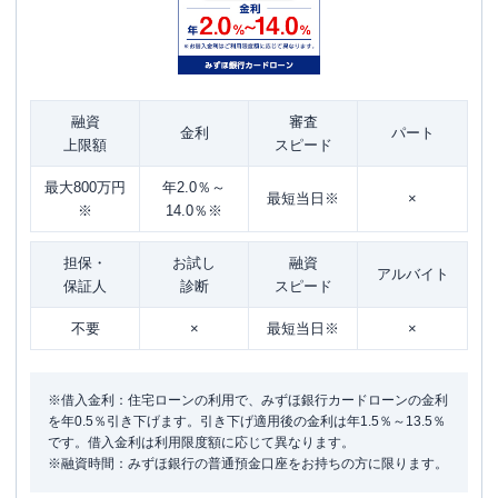
融資
審査
金利
パート
上限額
スピード
最大800万円
年2.0％～
最短当日※
×
※
14.0％※
担保・
お試し
融資
アルバイト
保証人
診断
スピード
不要
×
最短当日※
×
※借入金利：住宅ローンの利用で、みずほ銀行カードローンの金利
を年0.5％引き下げます。引き下げ適用後の金利は年1.5％～13.5％
です。借入金利は利用限度額に応じて異なります。
※融資時間：みずほ銀行の普通預金口座をお持ちの方に限ります。