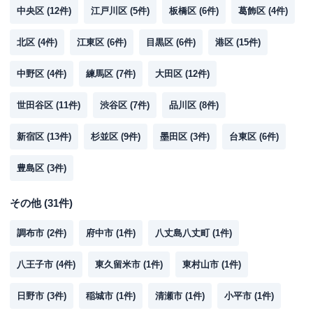
中央区
(
12
件)
江戸川区
(
5
件)
板橋区
(
6
件)
葛飾区
(
4
件)
北区
(
4
件)
江東区
(
6
件)
目黒区
(
6
件)
港区
(
15
件)
中野区
(
4
件)
練馬区
(
7
件)
大田区
(
12
件)
世田谷区
(
11
件)
渋谷区
(
7
件)
品川区
(
8
件)
新宿区
(
13
件)
杉並区
(
9
件)
墨田区
(
3
件)
台東区
(
6
件)
豊島区
(
3
件)
その他
(
31
件)
調布市
(
2
件)
府中市
(
1
件)
八丈島八丈町
(
1
件)
八王子市
(
4
件)
東久留米市
(
1
件)
東村山市
(
1
件)
日野市
(
3
件)
稲城市
(
1
件)
清瀬市
(
1
件)
小平市
(
1
件)