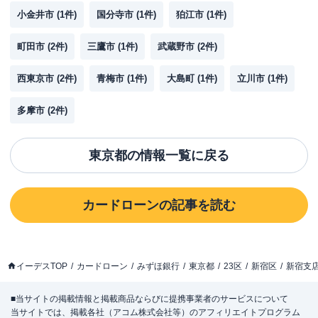
小金井市
(
1
件)
国分寺市
(
1
件)
狛江市
(
1
件)
町田市
(
2
件)
三鷹市
(
1
件)
武蔵野市
(
2
件)
西東京市
(
2
件)
青梅市
(
1
件)
大島町
(
1
件)
立川市
(
1
件)
多摩市
(
2
件)
東京都
の情報一覧に戻る
カードローン
の記事を読む
イーデスTOP
カードローン
みずほ銀行
東京都
23区
新宿区
新宿支
■当サイトの掲載情報と掲載商品ならびに提携事業者のサービスについて
当サイトでは、掲載各社（アコム株式会社等）のアフィリエイトプログラム