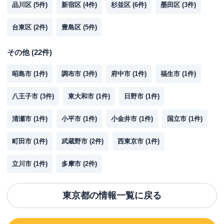
品川区
(
5
件)
新宿区
(
4
件)
杉並区
(
6
件)
墨田区
(
3
件)
台東区
(
2
件)
豊島区
(
5
件)
その他
(
22
件)
昭島市
(
1
件)
調布市
(
3
件)
府中市
(
1
件)
福生市
(
1
件)
八王子市
(
3
件)
東大和市
(
1
件)
日野市
(
1
件)
清瀬市
(
1
件)
小平市
(
1
件)
小金井市
(
1
件)
国立市
(
1
件)
町田市
(
1
件)
武蔵野市
(
2
件)
西東京市
(
1
件)
立川市
(
1
件)
多摩市
(
2
件)
東京都
の情報一覧に戻る