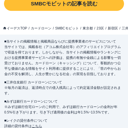
SMBCモビット
の記事を読む
イーデスTOP
カードローン
SMBCモビット
東京都
23区
新宿区
三
■当サイトの掲載情報と掲載商品ならびに提携事業者のサービスについて
当サイトでは、掲載各社（アコム株式会社等）のアフィリエイトプログラム
で収益を得ております。しかしながら、当サイトの掲載情報やランキングに
おける提携事業者サービスへの評価は、提携の有無や金銭による影響を一切
受けておりません。カードローン（キャッシング）について、客観的かつ公
平な価値のある情報をサイト利用者に提供することにより、「世の中からお
金の不安を解消し、人生が豊かになる社会」の実現を目指しております。
■三井住友銀行 カードローンについて
※毎月の返済は、返済時点での借入残高によって約定返済金額が設定されま
す。
■みずほ銀行カードローンについて
※みずほ銀行住宅ローンのご利用で、みずほ銀行カードローンの金利が年
0.5%引き下がります。引き下げ適用後の金利は年1.5%~13.5%です。
■レイクの貸付条件について
詳細の貸付条件は
こちら