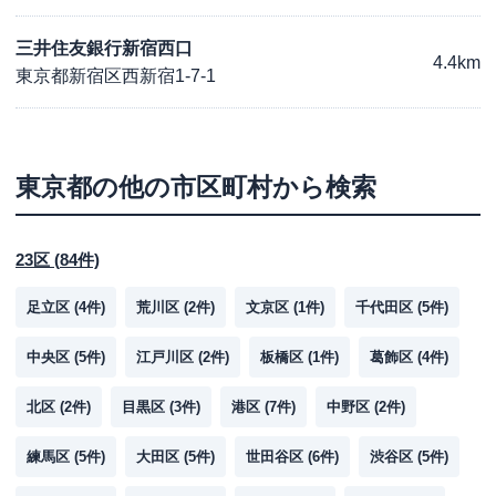
三井住友銀行新宿西口
4.4km
東京都新宿区西新宿1-7-1
東京都
の他の市区町村から検索
23区
(
84
件)
足立区
(
4
件)
荒川区
(
2
件)
文京区
(
1
件)
千代田区
(
5
件)
中央区
(
5
件)
江戸川区
(
2
件)
板橋区
(
1
件)
葛飾区
(
4
件)
北区
(
2
件)
目黒区
(
3
件)
港区
(
7
件)
中野区
(
2
件)
練馬区
(
5
件)
大田区
(
5
件)
世田谷区
(
6
件)
渋谷区
(
5
件)