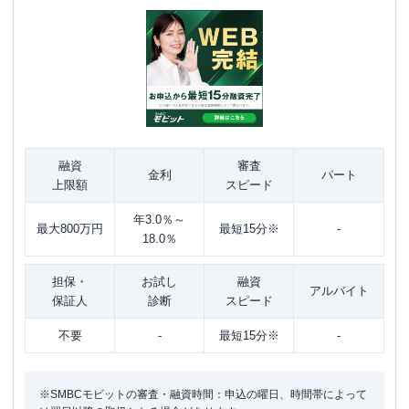
融資
審査
金利
パート
上限額
スピード
年3.0％～
最大800万円
最短15分※
-
18.0％
担保・
お試し
融資
アルバイト
保証人
診断
スピード
不要
-
最短15分※
-
※SMBCモビットの審査・融資時間：申込の曜日、時間帯によって