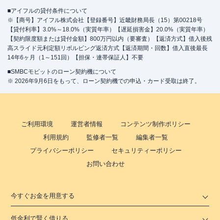
■アイフルの貸付条件について
※【商号】アイフル株式会社【登録番号】近畿財務局長（15）第00218号
【貸付利率】3.0%～18.0%（実質年率）【遅延損害金】20.0%（実質年率）
【契約限度額または貸付金額】800万円以内（要審査）【返済方式】借入後残
高スライド元利定額リボルビング返済方式【返済期間・回数】借入直後最長
14年6ヶ月（1～151回）【担保・連帯保証人】不要
■SMBCモビットのローン契約機について
※ 2026年9月6日をもって、ローン契約機での申込・カード受取は終了。
ご利用環境
運営者情報
コンテンツ制作ポリシー
利用規約
監修者一覧
編集者一覧
プライバシーポリシー
セキュリティーポリシー
お問い合わせ
今すぐお金を用意する
低金利で賢く借りる