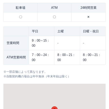
駐車場
ATM
24時間営業
〇
〇
✕
平日
土曜
日曜・祝日
9：00～15：
営業時間
-
-
00
7：00～24：
8：00～21：
8：00～21：
ATM営業時間
00
00
00
※
一部店舗によって異なります。
※
自動契約機の場合は年中無休（年末年始は除く）