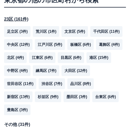
東京都
の他の市区町村から検索
23区
(
161
件)
足立区
(
3
件)
荒川区
(
1
件)
文京区
(
5
件)
千代田区
(
11
件)
中央区
(
12
件)
江戸川区
(
5
件)
板橋区
(
6
件)
葛飾区
(
4
件)
北区
(
4
件)
江東区
(
6
件)
目黒区
(
6
件)
港区
(
15
件)
中野区
(
4
件)
練馬区
(
7
件)
大田区
(
12
件)
世田谷区
(
11
件)
渋谷区
(
7
件)
品川区
(
8
件)
新宿区
(
13
件)
杉並区
(
9
件)
墨田区
(
3
件)
台東区
(
6
件)
豊島区
(
3
件)
その他
(
31
件)