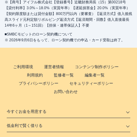
※【商号】アイフル株式会社【登録番号】近畿財務局長（15）第00218号
【貸付利率】3.0%～18.0%（実質年率）【遅延損害金】20.0%（実質年率）
【契約限度額または貸付金額】800万円以内（要審査）【返済方式】借入後残
高スライド元利定額リボルビング返済方式【返済期間・回数】借入直後最長
14年6ヶ月（1～151回）【担保・連帯保証人】不要
■SMBCモビットのローン契約機について
※ 2026年9月6日をもって、ローン契約機での申込・カード受取は終了。
ご利用環境
運営者情報
コンテンツ制作ポリシー
利用規約
監修者一覧
編集者一覧
プライバシーポリシー
セキュリティーポリシー
お問い合わせ
今すぐお金を用意する
低金利で賢く借りる