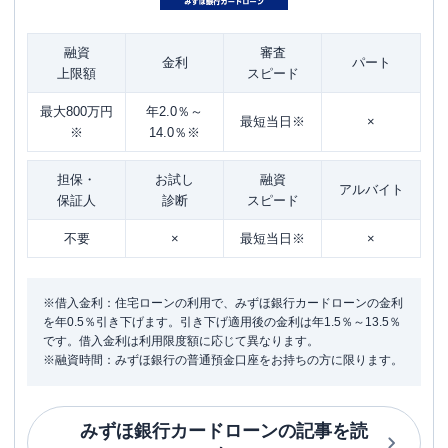
融資
審査
金利
パート
上限額
スピード
最大800万円
年2.0％～
最短当日※
×
※
14.0％※
担保・
お試し
融資
アルバイト
保証人
診断
スピード
不要
×
最短当日※
×
※借入金利：住宅ローンの利用で、みずほ銀行カードローンの金利
を年0.5％引き下げます。引き下げ適用後の金利は年1.5％～13.5％
です。借入金利は利用限度額に応じて異なります。
※融資時間：みずほ銀行の普通預金口座をお持ちの方に限ります。
みずほ銀行カードローン
の記事を読