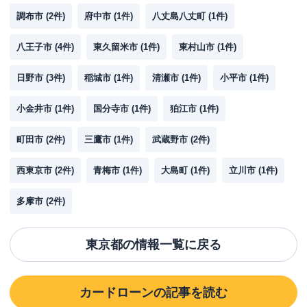
調布市
(
2
件)
府中市
(
1
件)
八丈島八丈町
(
1
件)
八王子市
(
4
件)
東久留米市
(
1
件)
東村山市
(
1
件)
日野市
(
3
件)
稲城市
(
1
件)
清瀬市
(
1
件)
小平市
(
1
件)
小金井市
(
1
件)
国分寺市
(
1
件)
狛江市
(
1
件)
町田市
(
2
件)
三鷹市
(
1
件)
武蔵野市
(
2
件)
西東京市
(
2
件)
青梅市
(
1
件)
大島町
(
1
件)
立川市
(
1
件)
多摩市
(
2
件)
東京都
の情報一覧に戻る
カードローン
の記事を読む