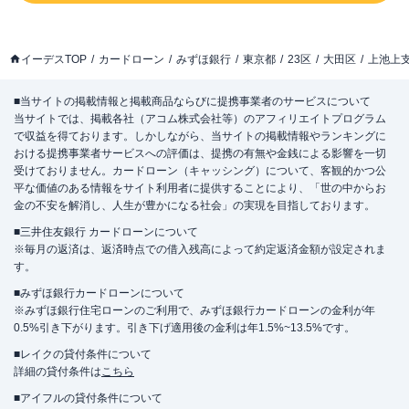
イーデスTOP
カードローン
みずほ銀行
東京都
23区
大田区
上池上
■当サイトの掲載情報と掲載商品ならびに提携事業者のサービスについて
当サイトでは、掲載各社（アコム株式会社等）のアフィリエイトプログラム
で収益を得ております。しかしながら、当サイトの掲載情報やランキングに
おける提携事業者サービスへの評価は、提携の有無や金銭による影響を一切
受けておりません。カードローン（キャッシング）について、客観的かつ公
平な価値のある情報をサイト利用者に提供することにより、「世の中からお
金の不安を解消し、人生が豊かになる社会」の実現を目指しております。
■三井住友銀行 カードローンについて
※毎月の返済は、返済時点での借入残高によって約定返済金額が設定されま
す。
■みずほ銀行カードローンについて
※みずほ銀行住宅ローンのご利用で、みずほ銀行カードローンの金利が年
0.5%引き下がります。引き下げ適用後の金利は年1.5%~13.5%です。
■レイクの貸付条件について
詳細の貸付条件は
こちら
■アイフルの貸付条件について