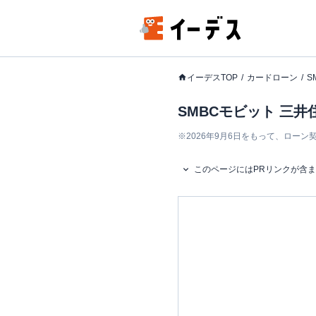
イーデスTOP
カードローン
S
SMBCモビット 三
※
2026年9月6日をもって、ロー
このページにはPRリンクが含