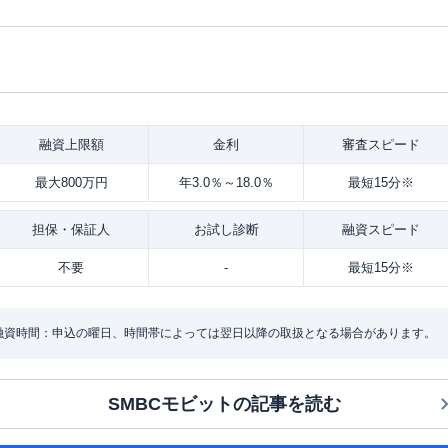
融資
上限額
金利
審査
スピード
最大800万円
年3.0％～18.0％
最短15分※
担保・
保証人
お試し
診断
融資
スピード
不要
-
最短15分※
・融資時間：申込の曜日、時間帯によっては翌日以降の取扱となる場合があります。
SMBCモビット
の記事を読む