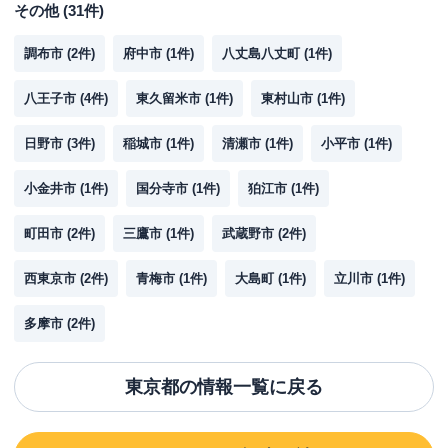
その他
(
31
件)
調布市
(
2
件)
府中市
(
1
件)
八丈島八丈町
(
1
件)
八王子市
(
4
件)
東久留米市
(
1
件)
東村山市
(
1
件)
日野市
(
3
件)
稲城市
(
1
件)
清瀬市
(
1
件)
小平市
(
1
件)
小金井市
(
1
件)
国分寺市
(
1
件)
狛江市
(
1
件)
町田市
(
2
件)
三鷹市
(
1
件)
武蔵野市
(
2
件)
西東京市
(
2
件)
青梅市
(
1
件)
大島町
(
1
件)
立川市
(
1
件)
多摩市
(
2
件)
東京都
の情報一覧に戻る