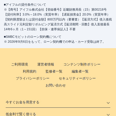
■アイフルの貸付条件について
※【商号】アイフル株式会社【登録番号】近畿財務局長（15）第00218号
【貸付利率】3.0%～18.0%（実質年率）【遅延損害金】20.0%（実質年率）
【契約限度額または貸付金額】800万円以内（要審査）【返済方式】借入後残
高スライド元利定額リボルビング返済方式【返済期間・回数】借入直後最長
14年6ヶ月（1～151回）【担保・連帯保証人】不要
■SMBCモビットのローン契約機について
※ 2026年9月6日をもって、ローン契約機での申込・カード受取は終了。
ご利用環境
運営者情報
コンテンツ制作ポリシー
利用規約
監修者一覧
編集者一覧
プライバシーポリシー
セキュリティーポリシー
お問い合わせ
今すぐお金を用意する
低金利で賢く借りる