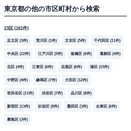
東京都
の他の市区町村から検索
23区
(
161
件)
足立区
(
3
件)
荒川区
(
1
件)
文京区
(
5
件)
千代田区
(
11
件)
中央区
(
12
件)
江戸川区
(
5
件)
板橋区
(
6
件)
葛飾区
(
4
件)
北区
(
4
件)
江東区
(
6
件)
目黒区
(
6
件)
港区
(
15
件)
中野区
(
4
件)
練馬区
(
7
件)
大田区
(
12
件)
世田谷区
(
11
件)
渋谷区
(
7
件)
品川区
(
8
件)
新宿区
(
13
件)
杉並区
(
9
件)
墨田区
(
3
件)
台東区
(
6
件)
豊島区
(
3
件)