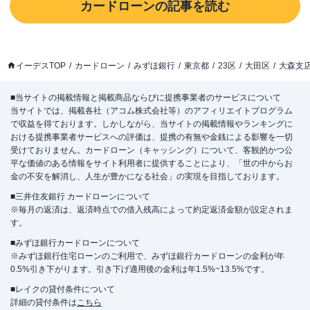
カードローン
の記事を読む
イーデスTOP
カードローン
みずほ銀行
東京都
23区
大田区
大森支
■当サイトの掲載情報と掲載商品ならびに提携事業者のサービスについて
当サイトでは、掲載各社（アコム株式会社等）のアフィリエイトプログラム
で収益を得ております。しかしながら、当サイトの掲載情報やランキングに
おける提携事業者サービスへの評価は、提携の有無や金銭による影響を一切
受けておりません。カードローン（キャッシング）について、客観的かつ公
平な価値のある情報をサイト利用者に提供することにより、「世の中からお
金の不安を解消し、人生が豊かになる社会」の実現を目指しております。
■三井住友銀行 カードローンについて
※毎月の返済は、返済時点での借入残高によって約定返済金額が設定されま
す。
■みずほ銀行カードローンについて
※みずほ銀行住宅ローンのご利用で、みずほ銀行カードローンの金利が年
0.5%引き下がります。引き下げ適用後の金利は年1.5%~13.5%です。
■レイクの貸付条件について
詳細の貸付条件は
こちら