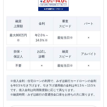
融資
審査
金利
パート
上限額
スピード
最大800万円
年2.0％～
最短当日※
×
※
14.0％※
担保・
お試し
融資
アルバイト
保証人
診断
スピード
不要
×
最短当日※
×
※借入金利：住宅ローンの利用で、みずほ銀行カードローンの金利
を年0.5％引き下げます。引き下げ適用後の金利は年1.5％～13.5％
です。借入金利は利用限度額に応じて異なります。
※融資時間：みずほ銀行の普通預金口座をお持ちの方に限ります。