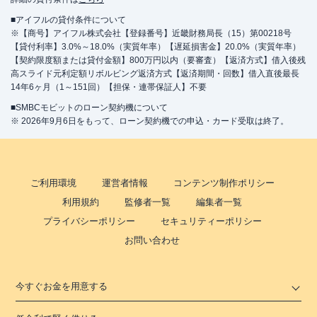
■アイフルの貸付条件について
※【商号】アイフル株式会社【登録番号】近畿財務局長（15）第00218号
【貸付利率】3.0%～18.0%（実質年率）【遅延損害金】20.0%（実質年率）
【契約限度額または貸付金額】800万円以内（要審査）【返済方式】借入後残
高スライド元利定額リボルビング返済方式【返済期間・回数】借入直後最長
14年6ヶ月（1～151回）【担保・連帯保証人】不要
■SMBCモビットのローン契約機について
※ 2026年9月6日をもって、ローン契約機での申込・カード受取は終了。
ご利用環境
運営者情報
コンテンツ制作ポリシー
利用規約
監修者一覧
編集者一覧
プライバシーポリシー
セキュリティーポリシー
お問い合わせ
今すぐお金を用意する