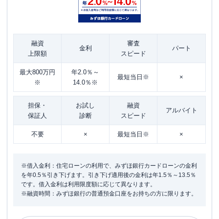
融資
審査
金利
パート
上限額
スピード
最大800万円
年2.0％～
最短当日※
×
※
14.0％※
担保・
お試し
融資
アルバイト
保証人
診断
スピード
不要
×
最短当日※
×
※借入金利：住宅ローンの利用で、みずほ銀行カードローンの金利
を年0.5％引き下げます。引き下げ適用後の金利は年1.5％～13.5％
です。借入金利は利用限度額に応じて異なります。
※融資時間：みずほ銀行の普通預金口座をお持ちの方に限ります。