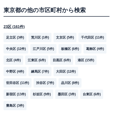
東京都
の他の市区町村から検索
23区
(
161
件)
足立区
(
3
件)
荒川区
(
1
件)
文京区
(
5
件)
千代田区
(
11
件)
中央区
(
12
件)
江戸川区
(
5
件)
板橋区
(
6
件)
葛飾区
(
4
件)
北区
(
4
件)
江東区
(
6
件)
目黒区
(
6
件)
港区
(
15
件)
中野区
(
4
件)
練馬区
(
7
件)
大田区
(
12
件)
世田谷区
(
11
件)
渋谷区
(
7
件)
品川区
(
8
件)
新宿区
(
13
件)
杉並区
(
9
件)
墨田区
(
3
件)
台東区
(
6
件)
豊島区
(
3
件)