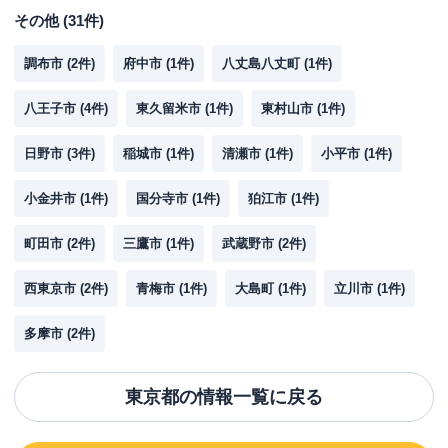
その他
(
31
件)
調布市
(
2
件)
府中市
(
1
件)
八丈島八丈町
(
1
件)
八王子市
(
4
件)
東久留米市
(
1
件)
東村山市
(
1
件)
日野市
(
3
件)
稲城市
(
1
件)
清瀬市
(
1
件)
小平市
(
1
件)
小金井市
(
1
件)
国分寺市
(
1
件)
狛江市
(
1
件)
町田市
(
2
件)
三鷹市
(
1
件)
武蔵野市
(
2
件)
西東京市
(
2
件)
青梅市
(
1
件)
大島町
(
1
件)
立川市
(
1
件)
多摩市
(
2
件)
東京都
の情報一覧に戻る