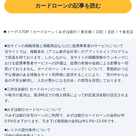
カードローン
の記事を読む
イーデスTOP
カードローン
みずほ銀行
東京都
23区
北区
十条支店
■当サイトの掲載情報と掲載商品ならびに提携事業者のサービスについて
当サイトでは、掲載各社（アコム株式会社等）のアフィリエイトプログラム
で収益を得ております。しかしながら、当サイトの掲載情報やランキングに
おける提携事業者サービスへの評価は、提携の有無や金銭による影響を一切
受けておりません。カードローン（キャッシング）について、客観的かつ公
平な価値のある情報をサイト利用者に提供することにより、「世の中からお
金の不安を解消し、人生が豊かになる社会」の実現を目指しております。
■三井住友銀行 カードローンについて
※毎月の返済は、返済時点での借入残高によって約定返済金額が設定されま
す。
■みずほ銀行カードローンについて
※みずほ銀行住宅ローンのご利用で、みずほ銀行カードローンの金利が年
0.5%引き下がります。引き下げ適用後の金利は年1.5%~13.5%です。
■レイクの貸付条件について
詳細の貸付条件は
こちら