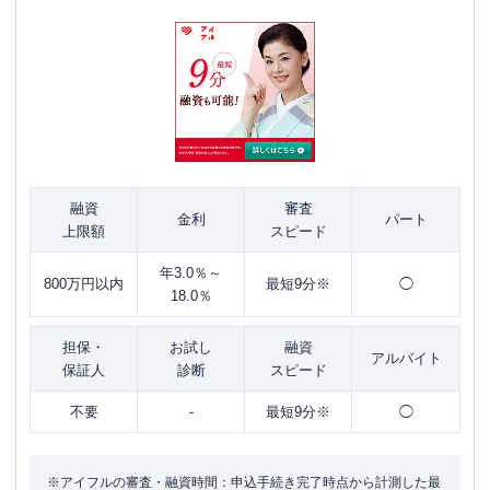
融資
審査
金利
パート
上限額
スピード
年3.0％～
800万円以内
最短9分※
◯
18.0％
担保・
お試し
融資
アルバイト
保証人
診断
スピード
不要
-
最短9分※
◯
※アイフルの審査・融資時間：申込手続き完了時点から計測した最