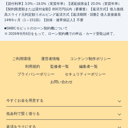
【貸付利率】3.0%～18.0%（実質年率）【遅延損害金】20.0%（実質年率）
【契約限度額または貸付金額】800万円以内（要審査）【返済方式】借入後残
高スライド元利定額リボルビング返済方式【返済期間・回数】借入直後最長
14年6ヶ月（1～151回）【担保・連帯保証人】不要
■SMBCモビットのローン契約機について
※ 2026年9月6日をもって、ローン契約機での申込・カード受取は終了。
ご利用環境
運営者情報
コンテンツ制作ポリシー
利用規約
監修者一覧
編集者一覧
プライバシーポリシー
セキュリティーポリシー
お問い合わせ
今すぐお金を用意する
低金利で賢く借りる
返済をラクにする