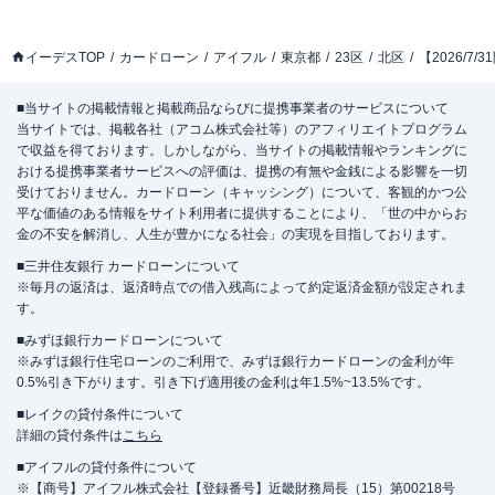
イーデスTOP
カードローン
アイフル
東京都
23区
北区
【2026/7
■当サイトの掲載情報と掲載商品ならびに提携事業者のサービスについて
当サイトでは、掲載各社（アコム株式会社等）のアフィリエイトプログラム
で収益を得ております。しかしながら、当サイトの掲載情報やランキングに
おける提携事業者サービスへの評価は、提携の有無や金銭による影響を一切
受けておりません。カードローン（キャッシング）について、客観的かつ公
平な価値のある情報をサイト利用者に提供することにより、「世の中からお
金の不安を解消し、人生が豊かになる社会」の実現を目指しております。
■三井住友銀行 カードローンについて
※毎月の返済は、返済時点での借入残高によって約定返済金額が設定されま
す。
■みずほ銀行カードローンについて
※みずほ銀行住宅ローンのご利用で、みずほ銀行カードローンの金利が年
0.5%引き下がります。引き下げ適用後の金利は年1.5%~13.5%です。
■レイクの貸付条件について
詳細の貸付条件は
こちら
■アイフルの貸付条件について
※【商号】アイフル株式会社【登録番号】近畿財務局長（15）第00218号