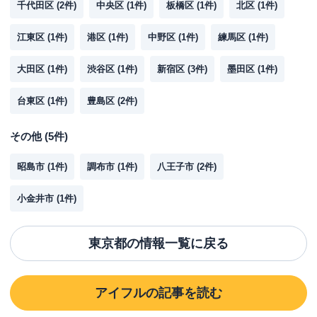
千代田区
(
2
件)
中央区
(
1
件)
板橋区
(
1
件)
北区
(
1
件)
江東区
(
1
件)
港区
(
1
件)
中野区
(
1
件)
練馬区
(
1
件)
大田区
(
1
件)
渋谷区
(
1
件)
新宿区
(
3
件)
墨田区
(
1
件)
台東区
(
1
件)
豊島区
(
2
件)
その他
(
5
件)
昭島市
(
1
件)
調布市
(
1
件)
八王子市
(
2
件)
小金井市
(
1
件)
東京都
の情報一覧に戻る
アイフル
の記事を読む