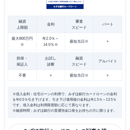
融資
審査
金利
パート
上限額
スピード
最大800万円
年2.0％～
最短当日※
×
※
14.0％※
担保・
お試し
融資
アルバイト
保証人
診断
スピード
不要
×
最短当日※
×
※借入金利：住宅ローンの利用で、みずほ銀行カードローンの金利
を年0.5％引き下げます。引き下げ適用後の金利は年1.5％～13.5％
です。借入金利は利用限度額に応じて異なります。
※融資時間：みずほ銀行の普通預金口座をお持ちの方に限ります。