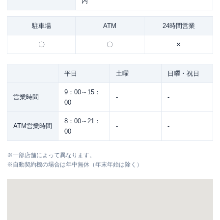
内
駐車場
ATM
24時間営業
〇
〇
✕
平日
土曜
日曜・祝日
9：00～15：
営業時間
-
-
00
8：00～21：
ATM営業時間
-
-
00
※
一部店舗によって異なります。
※
自動契約機の場合は年中無休（年末年始は除く）