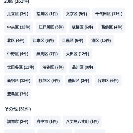
23区
(
161
件)
足立区
(
3
件)
荒川区
(
1
件)
文京区
(
5
件)
千代田区
(
11
件)
中央区
(
12
件)
江戸川区
(
5
件)
板橋区
(
6
件)
葛飾区
(
4
件)
北区
(
4
件)
江東区
(
6
件)
目黒区
(
6
件)
港区
(
15
件)
中野区
(
4
件)
練馬区
(
7
件)
大田区
(
12
件)
世田谷区
(
11
件)
渋谷区
(
7
件)
品川区
(
8
件)
新宿区
(
13
件)
杉並区
(
9
件)
墨田区
(
3
件)
台東区
(
6
件)
豊島区
(
3
件)
その他
(
31
件)
調布市
(
2
件)
府中市
(
1
件)
八丈島八丈町
(
1
件)