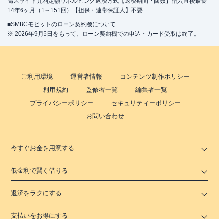
高スライド元利定額リボルビング返済方式【返済期間・回数】借入直後最長
14年6ヶ月（1～151回）【担保・連帯保証人】不要
■SMBCモビットのローン契約機について
※ 2026年9月6日をもって、ローン契約機での申込・カード受取は終了。
ご利用環境
運営者情報
コンテンツ制作ポリシー
利用規約
監修者一覧
編集者一覧
プライバシーポリシー
セキュリティーポリシー
お問い合わせ
今すぐお金を用意する
低金利で賢く借りる
返済をラクにする
支払いをお得にする