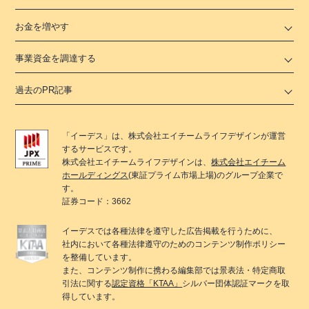
お金を増やす
事業資金を調達する
過去のPR記事
「
イーデス
」は、
株式会社エイチームライフデザイン
が運営
するサービスです。
株式会社エイチームライフデザイン
は、
株式会社エイチーム
ホールディングス
(東証プライム市場上場)のグループ企業で
す。
証券コード：3662
イーデス
では各種法律を遵守した広告掲載を行うために、
社内において各種法律遵守のためのコンテンツ制作ポリシー
を整備しています。
また、コンテンツ制作に携わる編集部では景表法・特定商取
引法に関する
認定資格「KTAA」
シルバー団体認証マークを取
得しています。