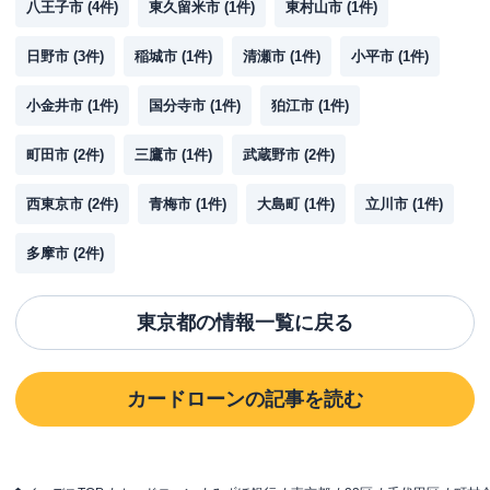
八王子市
(
4
件)
東久留米市
(
1
件)
東村山市
(
1
件)
日野市
(
3
件)
稲城市
(
1
件)
清瀬市
(
1
件)
小平市
(
1
件)
小金井市
(
1
件)
国分寺市
(
1
件)
狛江市
(
1
件)
町田市
(
2
件)
三鷹市
(
1
件)
武蔵野市
(
2
件)
西東京市
(
2
件)
青梅市
(
1
件)
大島町
(
1
件)
立川市
(
1
件)
多摩市
(
2
件)
東京都
の情報一覧に戻る
カードローン
の記事を読む