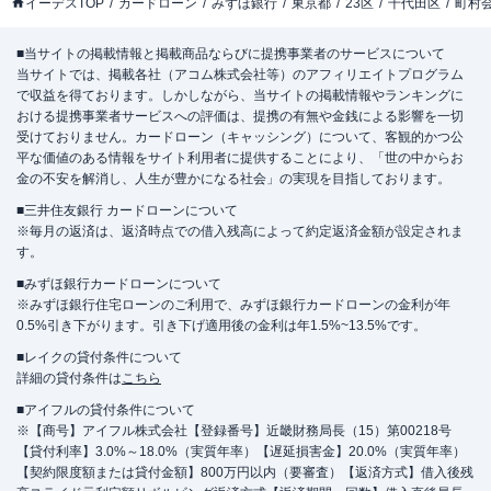
イーデスTOP
カードローン
みずほ銀行
東京都
23区
千代田区
町村
■当サイトの掲載情報と掲載商品ならびに提携事業者のサービスについて
当サイトでは、掲載各社（アコム株式会社等）のアフィリエイトプログラム
で収益を得ております。しかしながら、当サイトの掲載情報やランキングに
おける提携事業者サービスへの評価は、提携の有無や金銭による影響を一切
受けておりません。カードローン（キャッシング）について、客観的かつ公
平な価値のある情報をサイト利用者に提供することにより、「世の中からお
金の不安を解消し、人生が豊かになる社会」の実現を目指しております。
■三井住友銀行 カードローンについて
※毎月の返済は、返済時点での借入残高によって約定返済金額が設定されま
す。
■みずほ銀行カードローンについて
※みずほ銀行住宅ローンのご利用で、みずほ銀行カードローンの金利が年
0.5%引き下がります。引き下げ適用後の金利は年1.5%~13.5%です。
■レイクの貸付条件について
詳細の貸付条件は
こちら
■アイフルの貸付条件について
※【商号】アイフル株式会社【登録番号】近畿財務局長（15）第00218号
【貸付利率】3.0%～18.0%（実質年率）【遅延損害金】20.0%（実質年率）
【契約限度額または貸付金額】800万円以内（要審査）【返済方式】借入後残