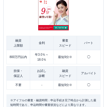
融資
審査
金利
パート
上限額
スピード
年3.0％～
800万円以内
最短9分※
◯
18.0％
担保・
お試し
融資
アルバイト
保証人
診断
スピード
不要
-
最短9分※
◯
※アイフルの審査・融資時間：申込手続き完了時点から計測した最
短時間であり、申込時間や審査状況などにより異なります。