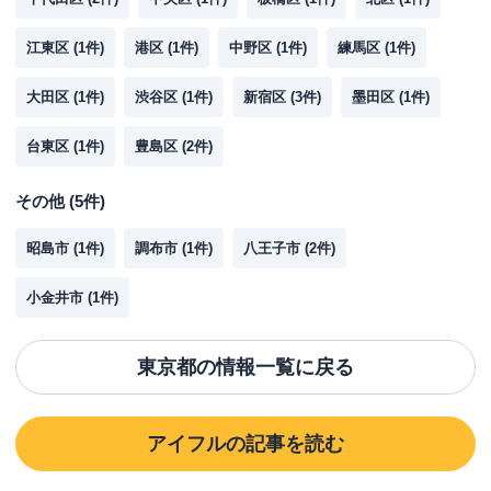
江東区
(
1
件)
港区
(
1
件)
中野区
(
1
件)
練馬区
(
1
件)
大田区
(
1
件)
渋谷区
(
1
件)
新宿区
(
3
件)
墨田区
(
1
件)
台東区
(
1
件)
豊島区
(
2
件)
その他
(
5
件)
昭島市
(
1
件)
調布市
(
1
件)
八王子市
(
2
件)
小金井市
(
1
件)
東京都
の情報一覧に戻る
アイフル
の記事を読む