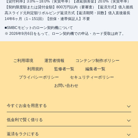
【貸付利率】3.0%～18.0%（実質年率）【遅延損害金】20.0%（実質年率）
【契約限度額または貸付金額】800万円以内（要審査）【返済方式】借入後残
高スライド元利定額リボルビング返済方式【返済期間・回数】借入直後最長
14年6ヶ月（1～151回）【担保・連帯保証人】不要
■SMBCモビットのローン契約機について
※ 2026年9月6日をもって、ローン契約機での申込・カード受取は終了。
ご利用環境
運営者情報
コンテンツ制作ポリシー
利用規約
監修者一覧
編集者一覧
プライバシーポリシー
セキュリティーポリシー
お問い合わせ
今すぐお金を用意する
低金利で賢く借りる
返済をラクにする