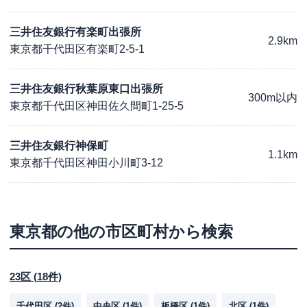
三井住友銀行有楽町出張所
2.9km
東京都千代田区有楽町2-5-1
三井住友銀行秋葉原東口出張所
300m以内
東京都千代田区神田佐久間町1-25-5
三井住友銀行神保町
1.1km
東京都千代田区神田小川町3-12
東京都
の他の市区町村から検索
23区
(
18
件)
千代田区
(
2
件)
中央区
(
1
件)
板橋区
(
1
件)
北区
(
1
件)