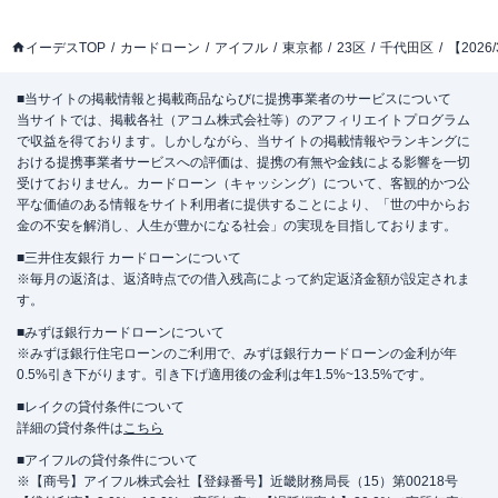
イーデスTOP
カードローン
アイフル
東京都
23区
千代田区
【202
■当サイトの掲載情報と掲載商品ならびに提携事業者のサービスについて
当サイトでは、掲載各社（アコム株式会社等）のアフィリエイトプログラム
で収益を得ております。しかしながら、当サイトの掲載情報やランキングに
おける提携事業者サービスへの評価は、提携の有無や金銭による影響を一切
受けておりません。カードローン（キャッシング）について、客観的かつ公
平な価値のある情報をサイト利用者に提供することにより、「世の中からお
金の不安を解消し、人生が豊かになる社会」の実現を目指しております。
■三井住友銀行 カードローンについて
※毎月の返済は、返済時点での借入残高によって約定返済金額が設定されま
す。
■みずほ銀行カードローンについて
※みずほ銀行住宅ローンのご利用で、みずほ銀行カードローンの金利が年
0.5%引き下がります。引き下げ適用後の金利は年1.5%~13.5%です。
■レイクの貸付条件について
詳細の貸付条件は
こちら
■アイフルの貸付条件について
※【商号】アイフル株式会社【登録番号】近畿財務局長（15）第00218号