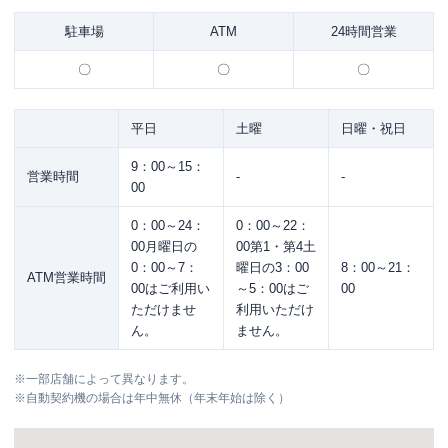
駐車場
ATM
24時間営業
〇
〇
〇
平日
土曜
日曜・祝日
9：00～15：
営業時間
-
-
00
0：00～24：
0：00～22：
00月曜日の
00第1・第4土
0：00～7：
曜日の3：00
8：00～21：
ATM営業時間
00はご利用い
～5：00はご
00
ただけませ
利用いただけ
ん。
ません。
※
一部店舗によって異なります。
※
自動契約機の場合は年中無休（年末年始は除く）