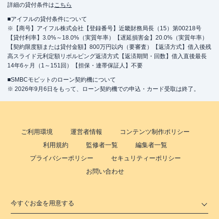
詳細の貸付条件は
こちら
■アイフルの貸付条件について
※【商号】アイフル株式会社【登録番号】近畿財務局長（15）第00218号
【貸付利率】3.0%～18.0%（実質年率）【遅延損害金】20.0%（実質年率）
【契約限度額または貸付金額】800万円以内（要審査）【返済方式】借入後残
高スライド元利定額リボルビング返済方式【返済期間・回数】借入直後最長
14年6ヶ月（1～151回）【担保・連帯保証人】不要
■SMBCモビットのローン契約機について
※ 2026年9月6日をもって、ローン契約機での申込・カード受取は終了。
ご利用環境
運営者情報
コンテンツ制作ポリシー
利用規約
監修者一覧
編集者一覧
プライバシーポリシー
セキュリティーポリシー
お問い合わせ
今すぐお金を用意する