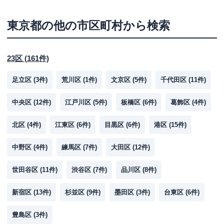
東京都
の他の市区町村から検索
23区
(
161
件)
足立区
(
3
件)
荒川区
(
1
件)
文京区
(
5
件)
千代田区
(
11
件)
中央区
(
12
件)
江戸川区
(
5
件)
板橋区
(
6
件)
葛飾区
(
4
件)
北区
(
4
件)
江東区
(
6
件)
目黒区
(
6
件)
港区
(
15
件)
中野区
(
4
件)
練馬区
(
7
件)
大田区
(
12
件)
世田谷区
(
11
件)
渋谷区
(
7
件)
品川区
(
8
件)
新宿区
(
13
件)
杉並区
(
9
件)
墨田区
(
3
件)
台東区
(
6
件)
豊島区
(
3
件)