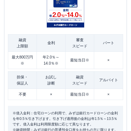
融資
審査
金利
パート
上限額
スピード
最大800万円
年2.0％～
最短当日※
×
※
14.0％※
担保・
お試し
融資
アルバイト
保証人
診断
スピード
不要
×
最短当日※
×
※借入金利：住宅ローンの利用で、みずほ銀行カードローンの金利
を年0.5％引き下げます。引き下げ適用後の金利は年1.5％～13.5％
です。借入金利は利用限度額に応じて異なります。
※融資時間：みずほ銀行の普通預金口座をお持ちの方に限ります。