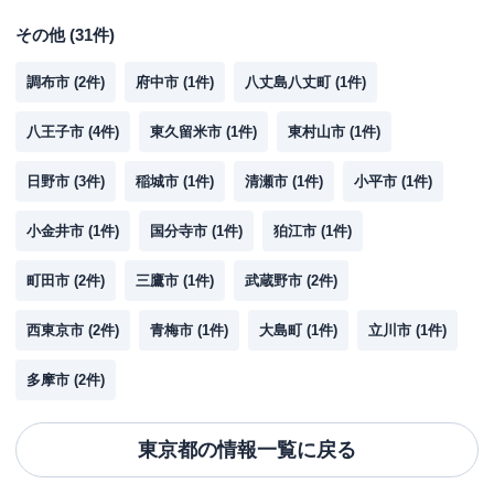
その他
(
31
件)
調布市
(
2
件)
府中市
(
1
件)
八丈島八丈町
(
1
件)
八王子市
(
4
件)
東久留米市
(
1
件)
東村山市
(
1
件)
日野市
(
3
件)
稲城市
(
1
件)
清瀬市
(
1
件)
小平市
(
1
件)
小金井市
(
1
件)
国分寺市
(
1
件)
狛江市
(
1
件)
町田市
(
2
件)
三鷹市
(
1
件)
武蔵野市
(
2
件)
西東京市
(
2
件)
青梅市
(
1
件)
大島町
(
1
件)
立川市
(
1
件)
多摩市
(
2
件)
東京都
の情報一覧に戻る