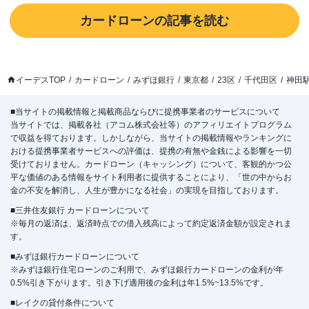
カードローン
の記事を読む
イーデスTOP
カードローン
みずほ銀行
東京都
23区
千代田区
神田
■当サイトの掲載情報と掲載商品ならびに提携事業者のサービスについて
当サイトでは、掲載各社（アコム株式会社等）のアフィリエイトプログラム
で収益を得ております。しかしながら、当サイトの掲載情報やランキングに
おける提携事業者サービスへの評価は、提携の有無や金銭による影響を一切
受けておりません。カードローン（キャッシング）について、客観的かつ公
平な価値のある情報をサイト利用者に提供することにより、「世の中からお
金の不安を解消し、人生が豊かになる社会」の実現を目指しております。
■三井住友銀行 カードローンについて
※毎月の返済は、返済時点での借入残高によって約定返済金額が設定されま
す。
■みずほ銀行カードローンについて
※みずほ銀行住宅ローンのご利用で、みずほ銀行カードローンの金利が年
0.5%引き下がります。引き下げ適用後の金利は年1.5%~13.5%です。
■レイクの貸付条件について