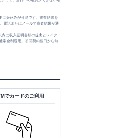
によって、当日中の融資ができない場
日中に振込みが可能です。審査結果を
ては、電話またはメールで審査結果が通
日以内に収入証明書類の提出とレイク
は通常金利適用。初回契約翌日から無
TMでカードのご利用