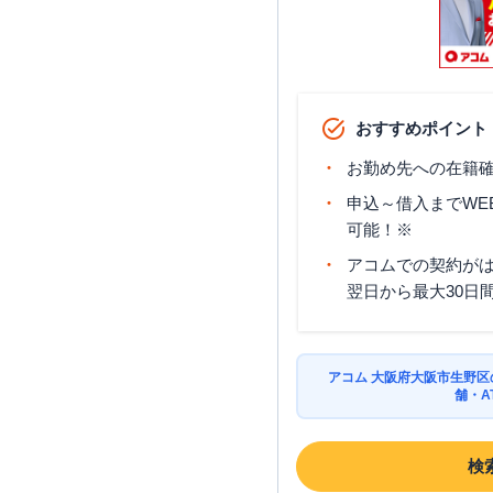
おすすめポイント
お勤め先への在籍確
申込～借入までWE
可能！※
アコムでの契約が
翌日から最大30日
アコム 大阪府大阪市生野
舗・A
検