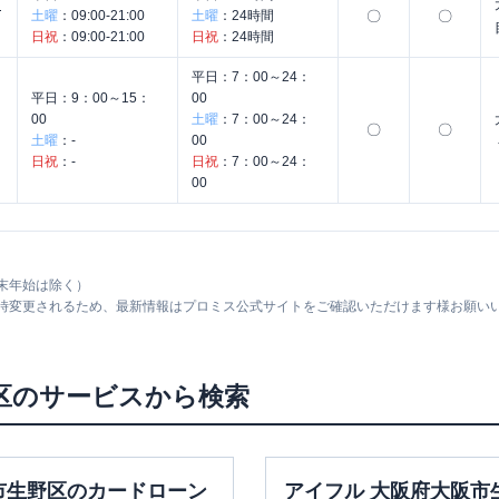
コ
土曜
：
09:00-21:00
土曜
：
24時間
〇
〇
日祝
：
09:00-21:00
日祝
：
24時間
平日：
7：00～24：
平日：
9：00～15：
00
00
土曜
：
7：00～24：
〇
〇
土曜
：
-
00
日祝
：
-
日祝
：
7：00～24：
00
末年始は除く）
随時変更されるため、最新情報はプロミス公式サイトをご確認いただけます様お願い
区
のサービスから検索
市生野区のカードローン
アイフル 大阪府大阪市