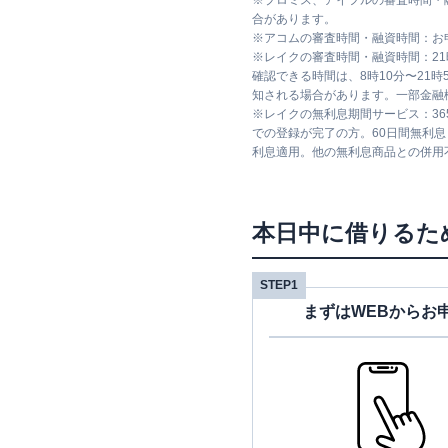
※
プロミス、アイフルの審査時間・
合があります。
※
アコムの審査時間・融資時間：お
※
レイクの審査時間・融資時間：2
確認できる時間は、8時10分〜21
知される場合があります。一部金融
※
レイクの無利息期間サービス：36
での登録が完了の方。60日間無利
利息適用。他の無利息商品との併用
本日中に借りるた
STEP1
まずはWEBからお