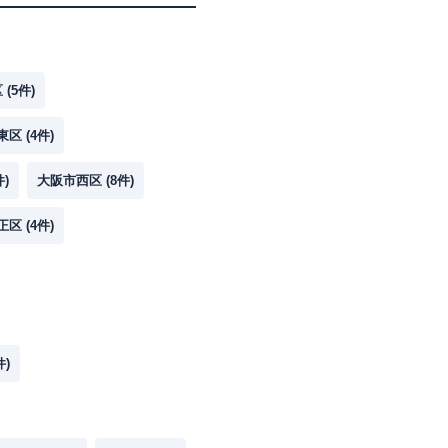
区
(
5
件)
東区
(
4
件)
件)
大阪市西区
(
8
件)
正区
(
4
件)
件)