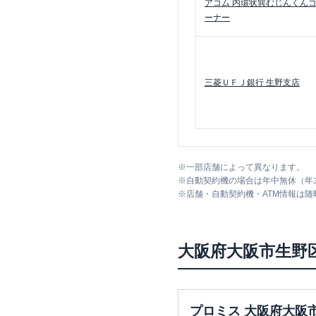
アコム
内環状巽むじんくん
ーナー
三菱ＵＦＪ銀行
生野支店
※
一部店舗によって異なります。
※
自動契約機の場合は年中無休（年
※
店舗・自動契約機・ATM情報は
大阪府
大阪市生野
プロミス 大阪府大阪