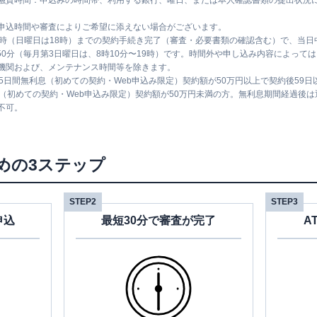
融資時間：申込みの時間帯、利用する銀行、曜日、または本人確認書類の提出状況
申込時間や審査によりご希望に添えない場合がございます。
1時（日曜日は18時）までの契約手続き完了（審査・必要書類の確認含む）で、当
時50分（毎月第3日曜日は、8時10分〜19時）です。時間外や申し込み内容によっ
機関および、メンテナンス時間等を除きます。
5日間無利息（初めての契約・Web申込み限定）契約額が50万円以上で契約後59
息（初めての契約・Web申込み限定）契約額が50万円未満の方。無利息期間経過後
不可。
めの3ステップ
STEP2
STEP3
申込
最短30分で審査が完了
A