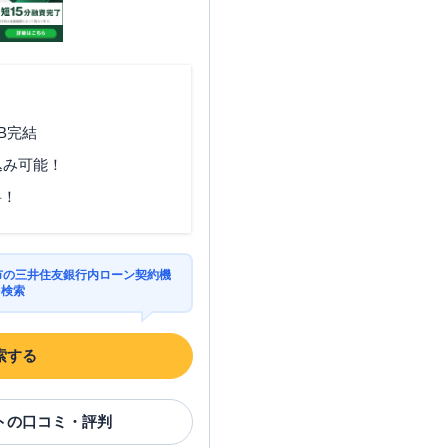
B完結
込み可能！
料！
中市の三井住友銀行内ローン契約機
を検索
索する
ト
の口コミ・評判