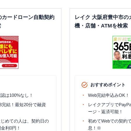
00
平日：
09:00-21:00
平日：
-
のカードローン自動契約
レイク 大阪府豊中市の
土曜
：
09:00-21:00
土曜
：
-
✕
✕
索
機・店舗・ATMを検索
日祝
：
09:00-21:00
日祝
：
-
平日：
09:00-21:00
平日：
-
土曜
：
09:00-21:00
土曜
：
-
✕
✕
日祝
：
09:00-21:00
日祝
：
-
平日：
09:00-21:00
平日：
-
土曜
：
09:00-21:00
土曜
：
-
✕
✕
日祝
：
09:00-21:00
日祝
：
-
おすすめポイント
認は100%なし！
Web完結申込みOK！
B完結！最短20分で融資
レイクアプリでPayP
ージ・返済可能！
はじめての人は、契約日の
初めてWebでの契約で
間金利0円！
息！※