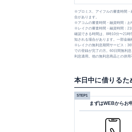
※
プロミス、アイフルの審査時間・
合があります。
※
アコムの審査時間・融資時間：お
※
レイクの審査時間・融資時間：2
確認できる時間は、8時10分〜21
知される場合があります。一部金融
※
レイクの無利息期間サービス：36
での登録が完了の方。60日間無利
利息適用。他の無利息商品との併用
本日中に借りるた
STEP1
まずはWEBからお