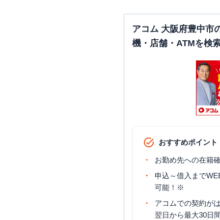
アコム 大阪府豊中市
SMBCモビット
三井住友銀行
豊中
機・店舗・ATMを検
SMBCモビット
三井住友銀行
庄内
SMBCモビット
三井住友銀行
千里中央
おすすめポイント
お勤め先への在籍確
申込～借入までWE
可能！※
アコムでの契約が
翌日から最大30日