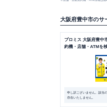
※
店舗・自動契約機・ATM情報は
三菱ＵＦＪ銀行
千里中央支
大阪府
豊中市
のサ
三菱ＵＦＪ銀行
豊中駅前支
プロミス 大阪府豊中
約機・店舗・ATMを
三菱ＵＦＪ銀行
豊中支店
申し訳ございません。該当
存在いたしません。
三菱ＵＦＪ銀行
豊中庄内支