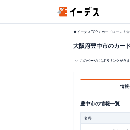
イーデスTOP
カードローン
全
大阪府豊中市のカードロ
このページにはPRリンクが含
情報
豊中市
の情報一覧
名称