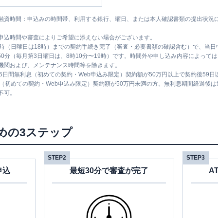
融資時間：申込みの時間帯、利用する銀行、曜日、または本人確認書類の提出状況
申込時間や審査によりご希望に添えない場合がございます。
1時（日曜日は18時）までの契約手続き完了（審査・必要書類の確認含む）で、当
時50分（毎月第3日曜日は、8時10分〜19時）です。時間外や申し込み内容によっ
機関および、メンテナンス時間等を除きます。
5日間無利息（初めての契約・Web申込み限定）契約額が50万円以上で契約後59
息（初めての契約・Web申込み限定）契約額が50万円未満の方。無利息期間経過後
不可。
めの3ステップ
STEP2
STEP3
申込
最短30分で審査が完了
A