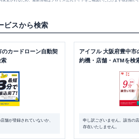
随時変更されるため、最新情報はプロミス公式サイトをご確認いただけます様お願い
平日：
9：00～15：
平日：
24時間
00
土曜
：
24時間
〇
〇
店
土曜
：
-
日祝
：
24時間
日祝
：
-
ービスから検索
平日：
7：00～24：
平日：
9：00～15：
00
00
土曜
：
7：00～24：
〇
〇
店
土曜
：
-
00
市のカードローン自動契
アイフル 大阪府豊中市
日祝
：
-
日祝
：
7：00～24：
検索
約機・店舗・ATMを検
00
平日：
7：00～24：
平日：
9：00～15：
00
00
土曜
：
7：00～24：
〇
〇
土曜
：
-
00
日祝
：
-
日祝
：
7：00～24：
00
平日：
7：00～24：
平日：
9：00～15：
00
の店舗が登録されていないか、
申し訳ございません。該当の
00
土曜
：
7：00～24：
存在いたしません。
〇
〇
店
土曜
：
-
00
日祝
：
-
日祝
：
7：00～24：