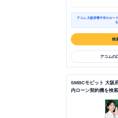
アコム 大阪府豊中市のカー
検
アコム
の
SMBCモビット 大
内ローン契約機を検