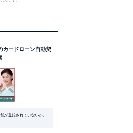
いたします。
大阪府豊中市新千里東町１－
４－１
大阪府豊中市本町１－１０－
のカードローン自動契
３
索
大阪府豊中市本町１－１０－
３
店舗が登録されていないか、
大阪府豊中市本町１－１０－
３