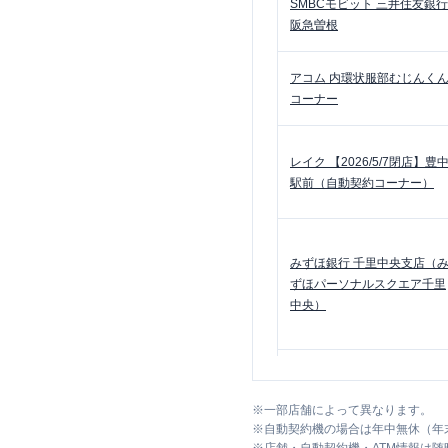
SMBCモビット
三井住友銀行
阪急曽根
アコム
内環状服部むじんく
コーナー
レイク
【2026/5/7閉店】豊
駅前（自動契約コーナー）
みずほ銀行
千里中央支店（
ずほパーソナルスクエア千里
中央）
三菱ＵＦＪ銀行
千里中央駅
支店
※
一部店舗によって異なります。
※
自動契約機の場合は年中無休（年