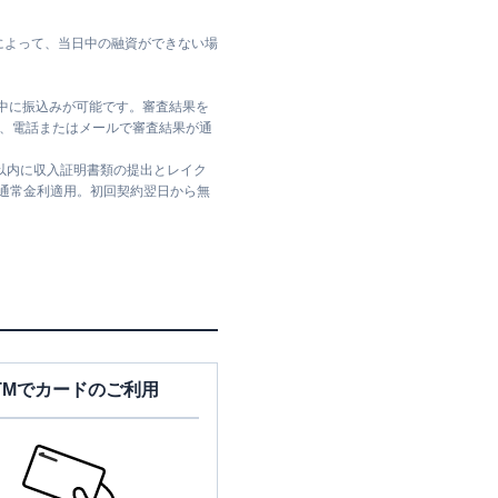
によって、当日中の融資ができない場
日中に振込みが可能です。審査結果を
ては、電話またはメールで審査結果が通
日以内に収入証明書類の提出とレイク
は通常金利適用。初回契約翌日から無
TMでカードのご利用