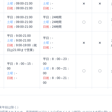
土曜
：
09:00-21:00
土曜
：
-
✕
✕
日祝
：
09:00-21:00
日祝
：
-
平日：
09:00-21:00
平日：
24時間
ん
土曜
：
09:00-21:00
土曜
：
24時間
〇
〇
日祝
：
09:00-21:00
日祝
：
24時間
平日：
9:00-21:00
平日：
-
中
土曜
：
9:00-21:00
土曜
：
-
✕
✕
日祝
：
9:00-19:00（祝
日祝
：
-
日は21:00まで営業）
平日：
8：00～23：
平日：
9：00～15：
00
み
00
土曜
：
8：00～21：
〇
〇
土曜
：
-
00
日祝
：
-
日祝
：
8：00～21：
00
平日：
9：00～15：
平日：
24時間
前
00
土曜
：
24時間
〇
〇
土曜
：
-
日祝
：
24時間
日祝
：
-
末年始は除く）