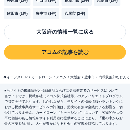
松原市
(
1
件)
守口市
(
1
件)
寝屋川市
(
2
件)
泉南市
(
1
件)
吹田市
(
1
件)
豊中市
(
1
件)
八尾市
(
2
件)
大阪府
の情報一覧に戻る
アコム
の記事を読む
イーデスTOP
カードローン
アコム
大阪府
豊中市
内環状服部むじんく
■当サイトの掲載情報と掲載商品ならびに提携事業者のサービスについて
当サイトでは、掲載各社（アコム株式会社等）のアフィリエイトプログラム
で収益を得ております。しかしながら、当サイトの掲載情報やランキングに
おける提携事業者サービスへの評価は、提携の有無や金銭による影響を一切
受けておりません。カードローン（キャッシング）について、客観的かつ公
平な価値のある情報をサイト利用者に提供することにより、「世の中からお
金の不安を解消し、人生が豊かになる社会」の実現を目指しております。