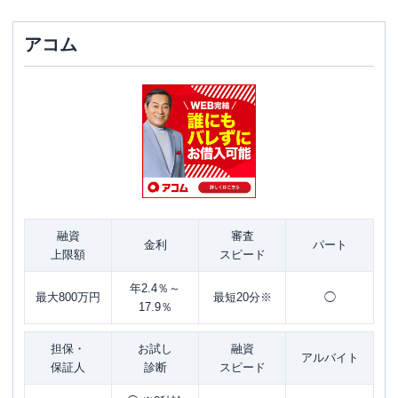
アコム
融資
審査
金利
パート
上限額
スピード
年2.4％～
最大800万円
最短20分※
◯
17.9％
担保・
お試し
融資
アルバイト
保証人
診断
スピード