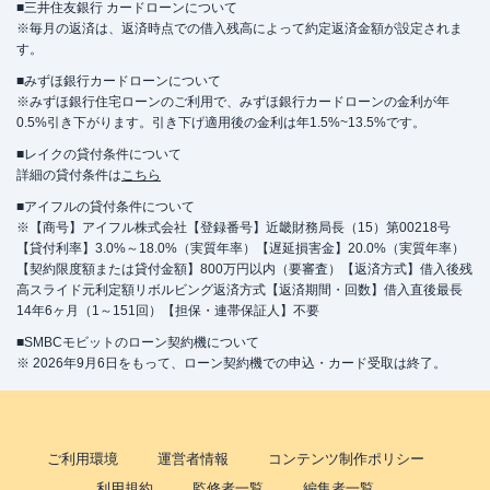
■三井住友銀行 カードローンについて
※毎月の返済は、返済時点での借入残高によって約定返済金額が設定されま
す。
■みずほ銀行カードローンについて
※みずほ銀行住宅ローンのご利用で、みずほ銀行カードローンの金利が年
0.5%引き下がります。引き下げ適用後の金利は年1.5%~13.5%です。
■レイクの貸付条件について
詳細の貸付条件は
こちら
■アイフルの貸付条件について
※【商号】アイフル株式会社【登録番号】近畿財務局長（15）第00218号
【貸付利率】3.0%～18.0%（実質年率）【遅延損害金】20.0%（実質年率）
【契約限度額または貸付金額】800万円以内（要審査）【返済方式】借入後残
高スライド元利定額リボルビング返済方式【返済期間・回数】借入直後最長
14年6ヶ月（1～151回）【担保・連帯保証人】不要
■SMBCモビットのローン契約機について
※ 2026年9月6日をもって、ローン契約機での申込・カード受取は終了。
ご利用環境
運営者情報
コンテンツ制作ポリシー
利用規約
監修者一覧
編集者一覧