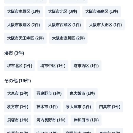
大阪市生野区
(
1
件)
大阪市北区
(
3
件)
大阪市都島区
(
1
件)
大阪市浪速区
(
2
件)
大阪市西成区
(
1
件)
大阪市大正区
(
1
件)
大阪市天王寺区
(
2
件)
大阪市淀川区
(
2
件)
堺市
(
3
件)
堺市北区
(
1
件)
堺市中区
(
1
件)
堺市西区
(
1
件)
その他
(
19
件)
大東市
(
1
件)
羽曳野市
(
1
件)
東大阪市
(
1
件)
枚方市
(
1
件)
茨木市
(
1
件)
泉大津市
(
1
件)
門真市
(
1
件)
貝塚市
(
1
件)
河内長野市
(
1
件)
岸和田市
(
1
件)